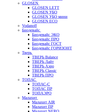
GLOSEN
GLOSEN LETT
GLOSEN УБО
GLOSEN УБО мини
GLOSEN ECO
Vodanoff
Биодевайс
Биодевайс ЭКО
Биодевайс ПРО
Биодевайс ГОСТ
Биодевайс ГОРИЗОНТ
Тверь
ТВЕРЬ Balance
ТВЕРЬ Лайт
ТВЕРЬ Аэро
ТВЕРЬ Classic
ТВЕРЬ ПРО
ТОПАС
ТОПАС-С
ТОПАС ПР
ТОПАЭРО
Малахит
Малахит AIR
Малахит ПР
Малахит NERO