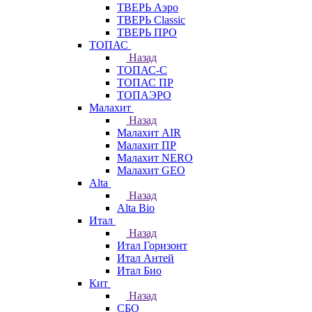
ТВЕРЬ Аэро
ТВЕРЬ Classic
ТВЕРЬ ПРО
ТОПАС
Назад
ТОПАС-С
ТОПАС ПР
ТОПАЭРО
Малахит
Назад
Малахит AIR
Малахит ПР
Малахит NERO
Малахит GEO
Alta
Назад
Alta Bio
Итал
Назад
Итал Горизонт
Итал Антей
Итал Био
Кит
Назад
СБО