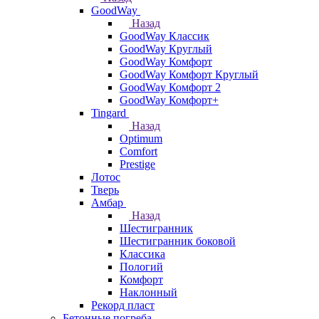
GoodWay
Назад
GoodWay Классик
GoodWay Круглый
GoodWay Комфорт
GoodWay Комфорт Круглый
GoodWay Комфорт 2
GoodWay Комфорт+
Tingard
Назад
Optimum
Comfort
Prestige
Лотос
Тверь
Амбар
Назад
Шестигранник
Шестигранник боковой
Классика
Пологий
Комфорт
Наклонный
Рекорд пласт
Бетонные погреба