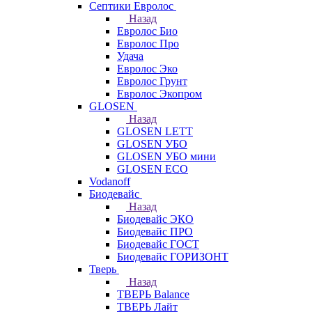
Септики Евролос
Назад
Евролос Био
Евролос Про
Удача
Евролос Эко
Евролос Грунт
Евролос Экопром
GLOSEN
Назад
GLOSEN LETT
GLOSEN УБО
GLOSEN УБО мини
GLOSEN ECO
Vodanoff
Биодевайс
Назад
Биодевайс ЭКО
Биодевайс ПРО
Биодевайс ГОСТ
Биодевайс ГОРИЗОНТ
Тверь
Назад
ТВЕРЬ Balance
ТВЕРЬ Лайт