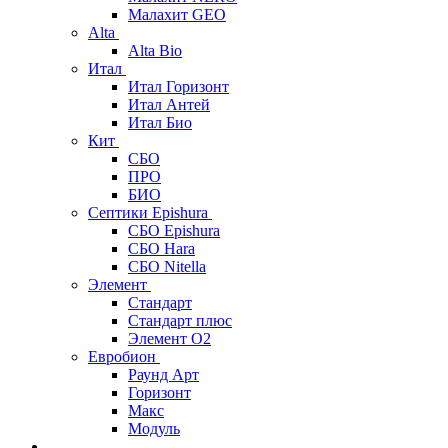
Малахит GEO
Alta
Alta Bio
Итал
Итал Горизонт
Итал Антей
Итал Био
Кит
СБО
ПРО
БИО
Септики Epishura
СБО Epishura
СБО Hara
СБО Nitella
Элемент
Стандарт
Стандарт плюс
Элемент О2
Евробион
Раунд Арт
Горизонт
Макс
Модуль