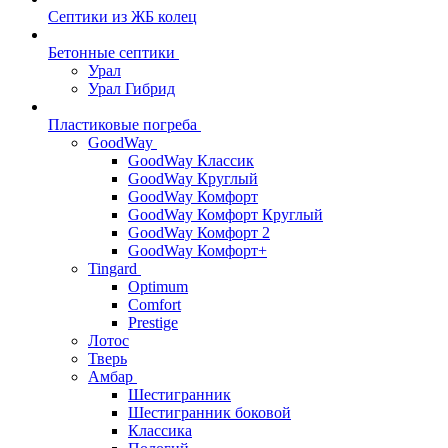
Септики из ЖБ колец
Бетонные септики
Урал
Урал Гибрид
Пластиковые погреба
GoodWay
GoodWay Классик
GoodWay Круглый
GoodWay Комфорт
GoodWay Комфорт Круглый
GoodWay Комфорт 2
GoodWay Комфорт+
Tingard
Optimum
Comfort
Prestige
Лотос
Тверь
Амбар
Шестигранник
Шестигранник боковой
Классика