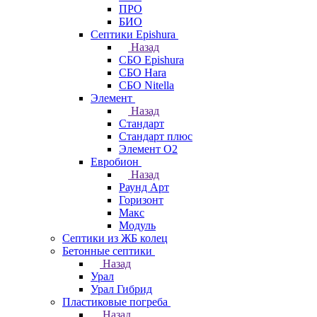
ПРО
БИО
Септики Epishura
Назад
СБО Epishura
СБО Hara
СБО Nitella
Элемент
Назад
Стандарт
Стандарт плюс
Элемент О2
Евробион
Назад
Раунд Арт
Горизонт
Макс
Модуль
Септики из ЖБ колец
Бетонные септики
Назад
Урал
Урал Гибрид
Пластиковые погреба
Назад