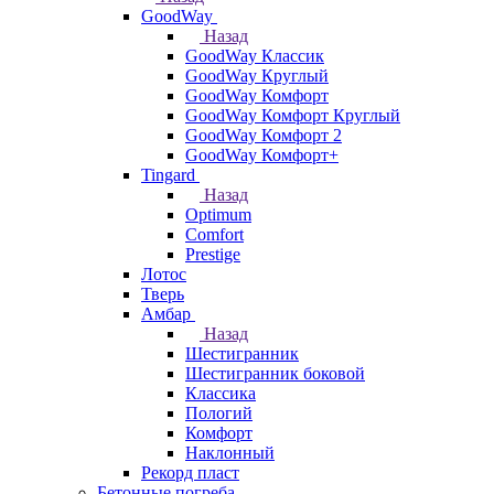
GoodWay
Назад
GoodWay Классик
GoodWay Круглый
GoodWay Комфорт
GoodWay Комфорт Круглый
GoodWay Комфорт 2
GoodWay Комфорт+
Tingard
Назад
Optimum
Comfort
Prestige
Лотос
Тверь
Амбар
Назад
Шестигранник
Шестигранник боковой
Классика
Пологий
Комфорт
Наклонный
Рекорд пласт
Бетонные погреба