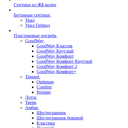
Септики из ЖБ колец
Бетонные септики
Урал
Урал Гибрид
Пластиковые погреба
GoodWay
GoodWay Классик
GoodWay Круглый
GoodWay Комфорт
GoodWay Комфорт Круглый
GoodWay Комфорт 2
GoodWay Комфорт+
Tingard
Optimum
Comfort
Prestige
Лотос
Тверь
Амбар
Шестигранник
Шестигранник боковой
Классика