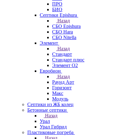
ПРО
БИО
Септики Epishura
Назад
СБО Epishura
СБО Hara
СБО Nitella
Элемент
Назад
Стандарт
Стандарт плюс
Элемент О2
Евробион
Назад
Раунд Арт
Горизонт
Макс
Модуль
Септики из ЖБ колец
Бетонные септики
Назад
Урал
Урал Гибрид
Пластиковые погреба
Назад