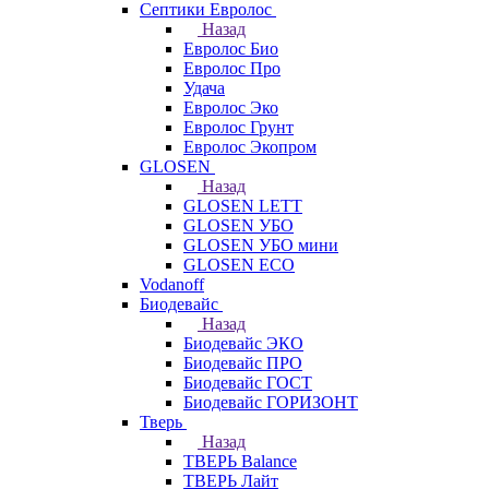
Септики Евролос
Назад
Евролос Био
Евролос Про
Удача
Евролос Эко
Евролос Грунт
Евролос Экопром
GLOSEN
Назад
GLOSEN LETT
GLOSEN УБО
GLOSEN УБО мини
GLOSEN ECO
Vodanoff
Биодевайс
Назад
Биодевайс ЭКО
Биодевайс ПРО
Биодевайс ГОСТ
Биодевайс ГОРИЗОНТ
Тверь
Назад
ТВЕРЬ Balance
ТВЕРЬ Лайт