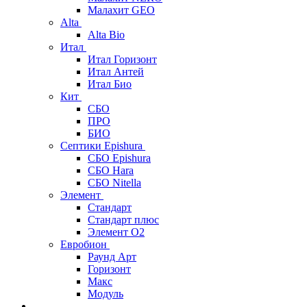
Малахит GEO
Alta
Alta Bio
Итал
Итал Горизонт
Итал Антей
Итал Био
Кит
СБО
ПРО
БИО
Септики Epishura
СБО Epishura
СБО Hara
СБО Nitella
Элемент
Стандарт
Стандарт плюс
Элемент О2
Евробион
Раунд Арт
Горизонт
Макс
Модуль