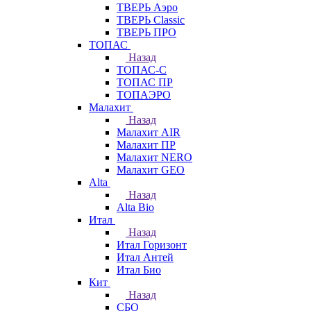
ТВЕРЬ Аэро
ТВЕРЬ Classic
ТВЕРЬ ПРО
ТОПАС
Назад
ТОПАС-С
ТОПАС ПР
ТОПАЭРО
Малахит
Назад
Малахит AIR
Малахит ПР
Малахит NERO
Малахит GEO
Alta
Назад
Alta Bio
Итал
Назад
Итал Горизонт
Итал Антей
Итал Био
Кит
Назад
СБО