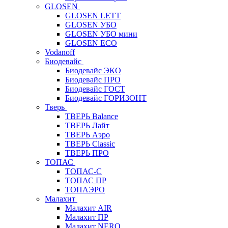
GLOSEN
GLOSEN LETT
GLOSEN УБО
GLOSEN УБО мини
GLOSEN ECO
Vodanoff
Биодевайс
Биодевайс ЭКО
Биодевайс ПРО
Биодевайс ГОСТ
Биодевайс ГОРИЗОНТ
Тверь
ТВЕРЬ Balance
ТВЕРЬ Лайт
ТВЕРЬ Аэро
ТВЕРЬ Classic
ТВЕРЬ ПРО
ТОПАС
ТОПАС-С
ТОПАС ПР
ТОПАЭРО
Малахит
Малахит AIR
Малахит ПР
Малахит NERO