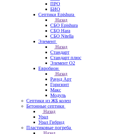
ПРО
БИО
Септики Epishura
Назад
СБО Epishura
СБО Hara
СБО Nitella
Элемент
Назад
Стандарт
Стандарт плюс
Элемент О2
Евробион
Назад
Раунд Арт
Горизонт
Макс
Модуль
Септики из ЖБ колец
Бетонные септики
Назад
Урал
Урал Гибрид
Пластиковые погреба
Назад