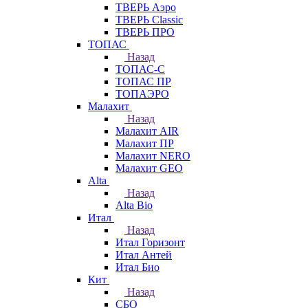
ТВЕРЬ Аэро
ТВЕРЬ Classic
ТВЕРЬ ПРО
ТОПАС
Назад
ТОПАС-С
ТОПАС ПР
ТОПАЭРО
Малахит
Назад
Малахит AIR
Малахит ПР
Малахит NERO
Малахит GEO
Alta
Назад
Alta Bio
Итал
Назад
Итал Горизонт
Итал Антей
Итал Био
Кит
Назад
СБО