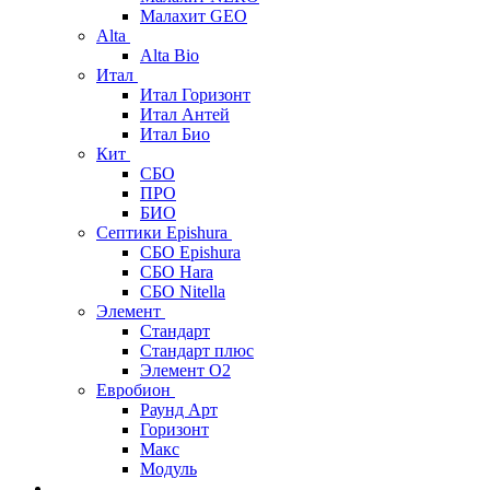
Малахит GEO
Alta
Alta Bio
Итал
Итал Горизонт
Итал Антей
Итал Био
Кит
СБО
ПРО
БИО
Септики Epishura
СБО Epishura
СБО Hara
СБО Nitella
Элемент
Стандарт
Стандарт плюс
Элемент О2
Евробион
Раунд Арт
Горизонт
Макс
Модуль