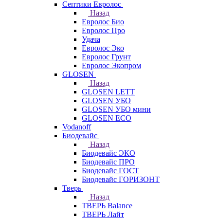
Септики Евролос
Назад
Евролос Био
Евролос Про
Удача
Евролос Эко
Евролос Грунт
Евролос Экопром
GLOSEN
Назад
GLOSEN LETT
GLOSEN УБО
GLOSEN УБО мини
GLOSEN ECO
Vodanoff
Биодевайс
Назад
Биодевайс ЭКО
Биодевайс ПРО
Биодевайс ГОСТ
Биодевайс ГОРИЗОНТ
Тверь
Назад
ТВЕРЬ Balance
ТВЕРЬ Лайт