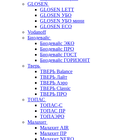
GLOSEN
GLOSEN LETT
GLOSEN УБО
GLOSEN УБО мини
GLOSEN ECO
Vodanoff
Биодевайс
Биодевайс ЭКО
Биодевайс ПРО
Биодевайс ГОСТ
Биодевайс ГОРИЗОНТ
Тверь
ТВЕРЬ Balance
ТВЕРЬ Лайт
ТВЕРЬ Аэро
ТВЕРЬ Classic
ТВЕРЬ ПРО
ТОПАС
ТОПАС-С
ТОПАС ПР
ТОПАЭРО
Малахит
Малахит AIR
Малахит ПР
Малахит NERO