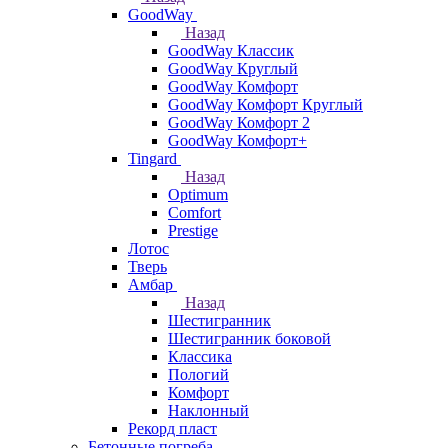
GoodWay
Назад
GoodWay Классик
GoodWay Круглый
GoodWay Комфорт
GoodWay Комфорт Круглый
GoodWay Комфорт 2
GoodWay Комфорт+
Tingard
Назад
Optimum
Comfort
Prestige
Лотос
Тверь
Амбар
Назад
Шестигранник
Шестигранник боковой
Классика
Пологий
Комфорт
Наклонный
Рекорд пласт
Бетонные погреба