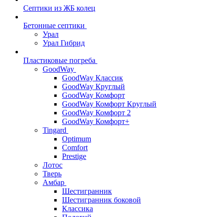
Септики из ЖБ колец
Бетонные септики
Урал
Урал Гибрид
Пластиковые погреба
GoodWay
GoodWay Классик
GoodWay Круглый
GoodWay Комфорт
GoodWay Комфорт Круглый
GoodWay Комфорт 2
GoodWay Комфорт+
Tingard
Optimum
Comfort
Prestige
Лотос
Тверь
Амбар
Шестигранник
Шестигранник боковой
Классика