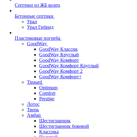
Септики из ЖБ колец
Бетонные септики
Урал
Урал Гибрид
Пластиковые погреба
GoodWay
GoodWay Классик
GoodWay Круглый
GoodWay Комфорт
GoodWay Комфорт Круглый
GoodWay Комфорт 2
GoodWay Комфорт+
Tingard
Optimum
Comfort
Prestige
Лотос
Тверь
Амбар
Шестигранник
Шестигранник боковой
Классика