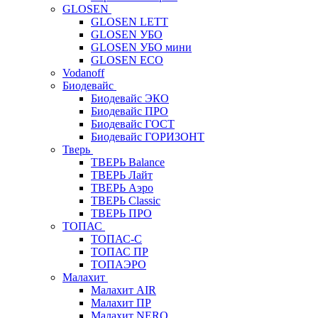
GLOSEN
GLOSEN LETT
GLOSEN УБО
GLOSEN УБО мини
GLOSEN ECO
Vodanoff
Биодевайс
Биодевайс ЭКО
Биодевайс ПРО
Биодевайс ГОСТ
Биодевайс ГОРИЗОНТ
Тверь
ТВЕРЬ Balance
ТВЕРЬ Лайт
ТВЕРЬ Аэро
ТВЕРЬ Classic
ТВЕРЬ ПРО
ТОПАС
ТОПАС-С
ТОПАС ПР
ТОПАЭРО
Малахит
Малахит AIR
Малахит ПР
Малахит NERO