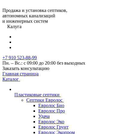
Продажа и установка септиков,
автономных канализаций
и инженерных систем
Калуга
+7 910 523-88-99
Пн. – Вс.: с 09:00 до 20:00 без выходных
Заказать консультацию
Главная страница
Каталог
Пластиковые септики
Септики Евролос
Евролос Био
Евролос Про
Удача
Евролос Эко
Евролос Грунт
Евролос Экопром