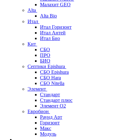
Малахит GEO
Alta
Alta Bio
Итал
Итал Горизонт
Итал Антей
Итал Био
Кит
СБО
ПРО
БИО
Септики Epishura
СБО Epishura
СБО Hara
СБО Nitella
Элемент
Стандарт
Стандарт плюс
Элемент О2
Евробион
Раунд Арт
Горизонт
Макс
Модуль