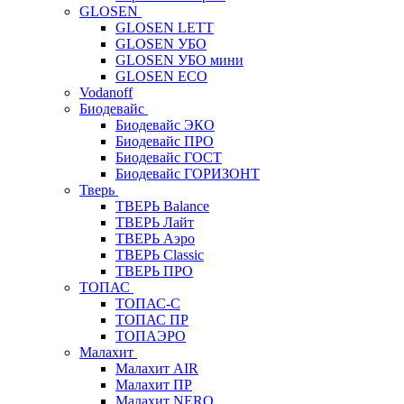
GLOSEN
GLOSEN LETT
GLOSEN УБО
GLOSEN УБО мини
GLOSEN ECO
Vodanoff
Биодевайс
Биодевайс ЭКО
Биодевайс ПРО
Биодевайс ГОСТ
Биодевайс ГОРИЗОНТ
Тверь
ТВЕРЬ Balance
ТВЕРЬ Лайт
ТВЕРЬ Аэро
ТВЕРЬ Classic
ТВЕРЬ ПРО
ТОПАС
ТОПАС-С
ТОПАС ПР
ТОПАЭРО
Малахит
Малахит AIR
Малахит ПР
Малахит NERO