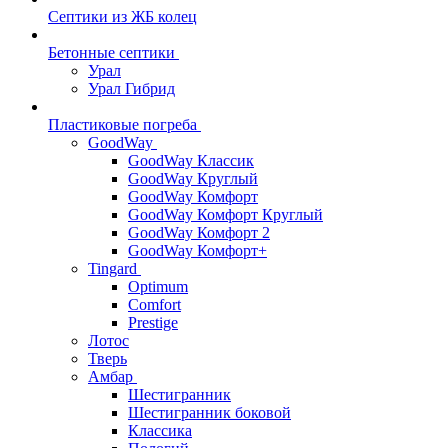
Септики из ЖБ колец
Бетонные септики
Урал
Урал Гибрид
Пластиковые погреба
GoodWay
GoodWay Классик
GoodWay Круглый
GoodWay Комфорт
GoodWay Комфорт Круглый
GoodWay Комфорт 2
GoodWay Комфорт+
Tingard
Optimum
Comfort
Prestige
Лотос
Тверь
Амбар
Шестигранник
Шестигранник боковой
Классика