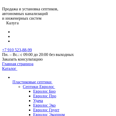
Продажа и установка септиков,
автономных канализаций
и инженерных систем
Калуга
+7 910 523-88-99
Пн. – Вс.: с 09:00 до 20:00 без выходных
Заказать консультацию
Главная страница
Каталог
Пластиковые септики
Септики Евролос
Евролос Био
Евролос Про
Удача
Евролос Эко
Евролос Грунт
Евролос Экопром