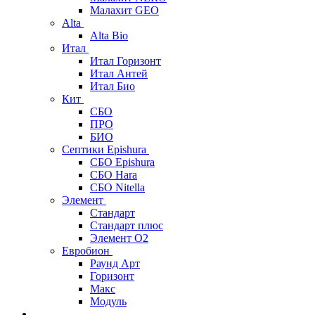
Малахит GEO
Alta
Alta Bio
Итал
Итал Горизонт
Итал Антей
Итал Био
Кит
СБО
ПРО
БИО
Септики Epishura
СБО Epishura
СБО Hara
СБО Nitella
Элемент
Стандарт
Стандарт плюс
Элемент О2
Евробион
Раунд Арт
Горизонт
Макс
Модуль