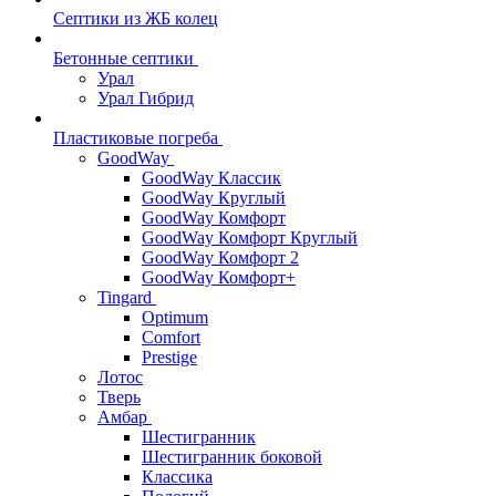
Септики из ЖБ колец
Бетонные септики
Урал
Урал Гибрид
Пластиковые погреба
GoodWay
GoodWay Классик
GoodWay Круглый
GoodWay Комфорт
GoodWay Комфорт Круглый
GoodWay Комфорт 2
GoodWay Комфорт+
Tingard
Optimum
Comfort
Prestige
Лотос
Тверь
Амбар
Шестигранник
Шестигранник боковой
Классика