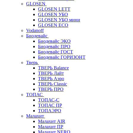
GLOSEN
GLOSEN LETT
GLOSEN УБО
GLOSEN УБО мини
GLOSEN ECO
Vodanoff
Биодевайс
Биодевайс ЭКО
Биодевайс ПРО
Биодевайс ГОСТ
Биодевайс ГОРИЗОНТ
Тверь
ТВЕРЬ Balance
ТВЕРЬ Лайт
ТВЕРЬ Аэро
ТВЕРЬ Classic
ТВЕРЬ ПРО
ТОПАС
ТОПАС-С
ТОПАС ПР
ТОПАЭРО
Малахит
Малахит AIR
Малахит ПР
Малахит NERO