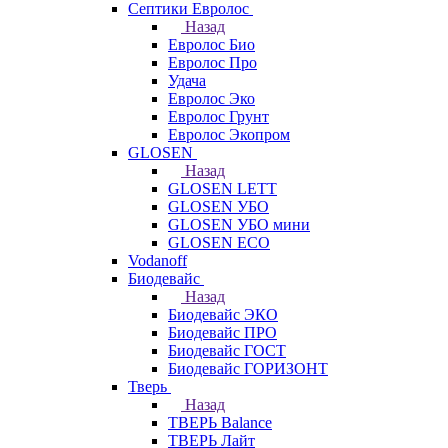
Септики Евролос
Назад
Евролос Био
Евролос Про
Удача
Евролос Эко
Евролос Грунт
Евролос Экопром
GLOSEN
Назад
GLOSEN LETT
GLOSEN УБО
GLOSEN УБО мини
GLOSEN ECO
Vodanoff
Биодевайс
Назад
Биодевайс ЭКО
Биодевайс ПРО
Биодевайс ГОСТ
Биодевайс ГОРИЗОНТ
Тверь
Назад
ТВЕРЬ Balance
ТВЕРЬ Лайт