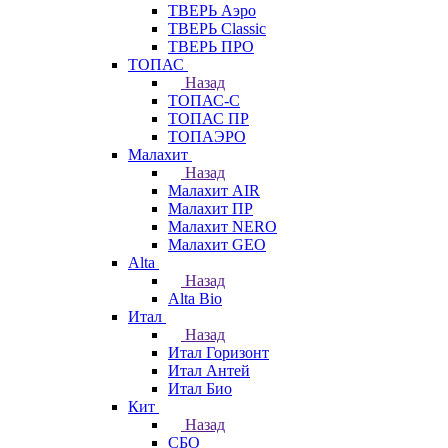
ТВЕРЬ Аэро
ТВЕРЬ Classic
ТВЕРЬ ПРО
ТОПАС
Назад
ТОПАС-С
ТОПАС ПР
ТОПАЭРО
Малахит
Назад
Малахит AIR
Малахит ПР
Малахит NERO
Малахит GEO
Alta
Назад
Alta Bio
Итал
Назад
Итал Горизонт
Итал Антей
Итал Био
Кит
Назад
СБО