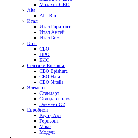
Малахит GEO
Alta
Alta Bio
Итал
Итал Горизонт
Итал Антей
Итал Био
Кит
СБО
ПРО
БИО
Септики Epishura
СБО Epishura
СБО Hara
СБО Nitella
Элемент
Стандарт
Стандарт плюс
Элемент О2
Евробион
Раунд Арт
Горизонт
Макс
Модуль