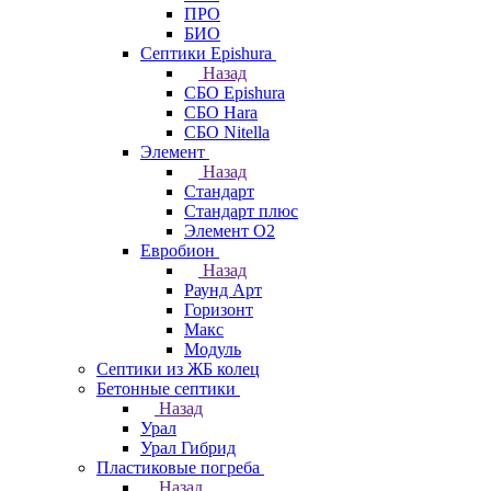
ПРО
БИО
Септики Epishura
Назад
СБО Epishura
СБО Hara
СБО Nitella
Элемент
Назад
Стандарт
Стандарт плюс
Элемент О2
Евробион
Назад
Раунд Арт
Горизонт
Макс
Модуль
Септики из ЖБ колец
Бетонные септики
Назад
Урал
Урал Гибрид
Пластиковые погреба
Назад