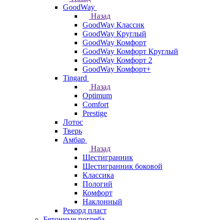
GoodWay
Назад
GoodWay Классик
GoodWay Круглый
GoodWay Комфорт
GoodWay Комфорт Круглый
GoodWay Комфорт 2
GoodWay Комфорт+
Tingard
Назад
Optimum
Comfort
Prestige
Лотос
Тверь
Амбар
Назад
Шестигранник
Шестигранник боковой
Классика
Пологий
Комфорт
Наклонный
Рекорд пласт
Бетонные погреба