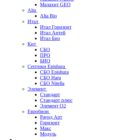
Малахит GEO
Alta
Alta Bio
Итал
Итал Горизонт
Итал Антей
Итал Био
Кит
СБО
ПРО
БИО
Септики Epishura
СБО Epishura
СБО Hara
СБО Nitella
Элемент
Стандарт
Стандарт плюс
Элемент О2
Евробион
Раунд Арт
Горизонт
Макс
Модуль