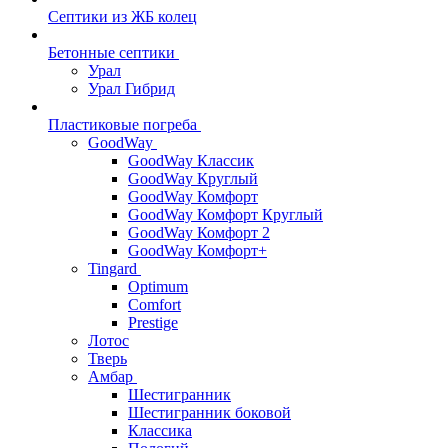
Септики из ЖБ колец
Бетонные септики
Урал
Урал Гибрид
Пластиковые погреба
GoodWay
GoodWay Классик
GoodWay Круглый
GoodWay Комфорт
GoodWay Комфорт Круглый
GoodWay Комфорт 2
GoodWay Комфорт+
Tingard
Optimum
Comfort
Prestige
Лотос
Тверь
Амбар
Шестигранник
Шестигранник боковой
Классика