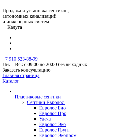
Продажа и установка септиков,
автономных канализаций
и инженерных систем
Калуга
+7 910 523-88-99
Пн. – Вс.: с 09:00 до 20:00 без выходных
Заказать консультацию
Главная страница
Каталог
Пластиковые септики
Септики Евролос
Евролос Био
Евролос Про
Удача
Евролос Эко
Евролос Грунт
Евролос Экопром