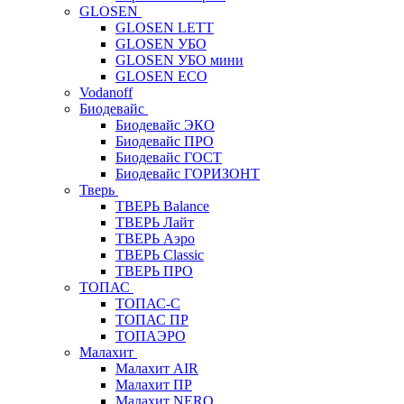
GLOSEN
GLOSEN LETT
GLOSEN УБО
GLOSEN УБО мини
GLOSEN ECO
Vodanoff
Биодевайс
Биодевайс ЭКО
Биодевайс ПРО
Биодевайс ГОСТ
Биодевайс ГОРИЗОНТ
Тверь
ТВЕРЬ Balance
ТВЕРЬ Лайт
ТВЕРЬ Аэро
ТВЕРЬ Classic
ТВЕРЬ ПРО
ТОПАС
ТОПАС-С
ТОПАС ПР
ТОПАЭРО
Малахит
Малахит AIR
Малахит ПР
Малахит NERO