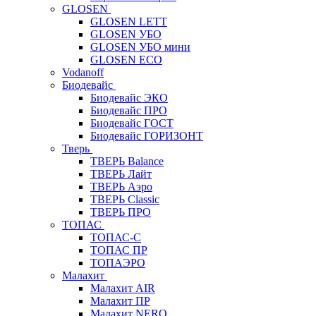
GLOSEN
GLOSEN LETT
GLOSEN УБО
GLOSEN УБО мини
GLOSEN ECO
Vodanoff
Биодевайс
Биодевайс ЭКО
Биодевайс ПРО
Биодевайс ГОСТ
Биодевайс ГОРИЗОНТ
Тверь
ТВЕРЬ Balance
ТВЕРЬ Лайт
ТВЕРЬ Аэро
ТВЕРЬ Classic
ТВЕРЬ ПРО
ТОПАС
ТОПАС-С
ТОПАС ПР
ТОПАЭРО
Малахит
Малахит AIR
Малахит ПР
Малахит NERO