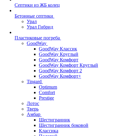
Септики из ЖБ колец
Бетонные септики
Урал
Урал Гибрид
Пластиковые погреба
GoodWay
GoodWay Классик
GoodWay Круглый
GoodWay Комфорт
GoodWay Комфорт Круглый
GoodWay Комфорт 2
GoodWay Комфорт+
Tingard
Optimum
Comfort
Prestige
Лотос
Тверь
Амбар
Шестигранник
Шестигранник боковой
Классика