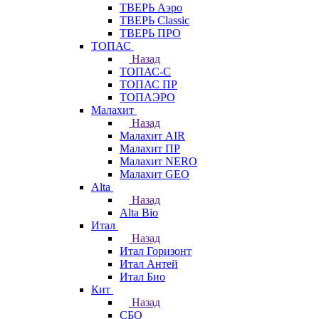
ТВЕРЬ Аэро
ТВЕРЬ Classic
ТВЕРЬ ПРО
ТОПАС
Назад
ТОПАС-С
ТОПАС ПР
ТОПАЭРО
Малахит
Назад
Малахит AIR
Малахит ПР
Малахит NERO
Малахит GEO
Alta
Назад
Alta Bio
Итал
Назад
Итал Горизонт
Итал Антей
Итал Био
Кит
Назад
СБО