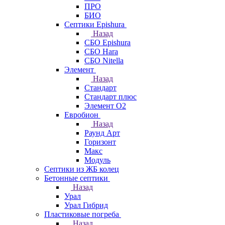
ПРО
БИО
Септики Epishura
Назад
СБО Epishura
СБО Hara
СБО Nitella
Элемент
Назад
Стандарт
Стандарт плюс
Элемент О2
Евробион
Назад
Раунд Арт
Горизонт
Макс
Модуль
Септики из ЖБ колец
Бетонные септики
Назад
Урал
Урал Гибрид
Пластиковые погреба
Назад