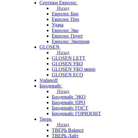
Септики Евролос
Назад
Евролос Био
Евролос Про
Удача
Евролос Эко
Евролос Грунт
Евролос Экопром
GLOSEN
Назад
GLOSEN LETT
GLOSEN УБО
GLOSEN УБО мини
GLOSEN ECO
Vodanoff
Биодевайс
Назад
Биодевайс ЭКО
Биодевайс ПРО
Биодевайс ГОСТ
Биодевайс ГОРИЗОНТ
Тверь
Назад
ТВЕРЬ Balance
ТВЕРЬ Лайт