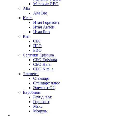
Малахит GEO
Alta
Alta Bio
Итал
Итал Горизонт
Итал Антей
Итал Био
Кит
СБО
ПРО
БИО
Септики Epishura
СБО Epishura
СБО Hara
СБО Nitella
Элемент
Стандарт
Стандарт плюс
Элемент О2
Евробион
Раунд Арт
Горизонт
Макс
Модуль