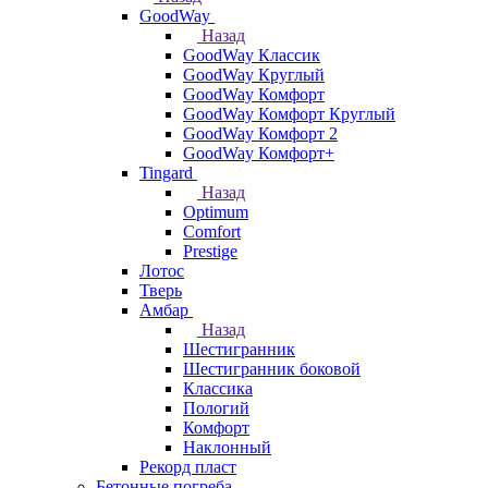
GoodWay
Назад
GoodWay Классик
GoodWay Круглый
GoodWay Комфорт
GoodWay Комфорт Круглый
GoodWay Комфорт 2
GoodWay Комфорт+
Tingard
Назад
Optimum
Comfort
Prestige
Лотос
Тверь
Амбар
Назад
Шестигранник
Шестигранник боковой
Классика
Пологий
Комфорт
Наклонный
Рекорд пласт
Бетонные погреба