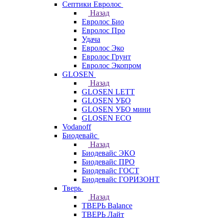
Септики Евролос
Назад
Евролос Био
Евролос Про
Удача
Евролос Эко
Евролос Грунт
Евролос Экопром
GLOSEN
Назад
GLOSEN LETT
GLOSEN УБО
GLOSEN УБО мини
GLOSEN ECO
Vodanoff
Биодевайс
Назад
Биодевайс ЭКО
Биодевайс ПРО
Биодевайс ГОСТ
Биодевайс ГОРИЗОНТ
Тверь
Назад
ТВЕРЬ Balance
ТВЕРЬ Лайт