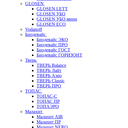
GLOSEN
GLOSEN LETT
GLOSEN УБО
GLOSEN УБО мини
GLOSEN ECO
Vodanoff
Биодевайс
Биодевайс ЭКО
Биодевайс ПРО
Биодевайс ГОСТ
Биодевайс ГОРИЗОНТ
Тверь
ТВЕРЬ Balance
ТВЕРЬ Лайт
ТВЕРЬ Аэро
ТВЕРЬ Classic
ТВЕРЬ ПРО
ТОПАС
ТОПАС-С
ТОПАС ПР
ТОПАЭРО
Малахит
Малахит AIR
Малахит ПР
Малахит NERO