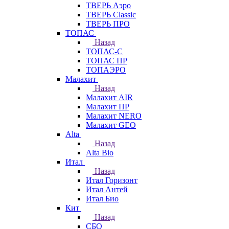
ТВЕРЬ Аэро
ТВЕРЬ Classic
ТВЕРЬ ПРО
ТОПАС
Назад
ТОПАС-С
ТОПАС ПР
ТОПАЭРО
Малахит
Назад
Малахит AIR
Малахит ПР
Малахит NERO
Малахит GEO
Alta
Назад
Alta Bio
Итал
Назад
Итал Горизонт
Итал Антей
Итал Био
Кит
Назад
СБО