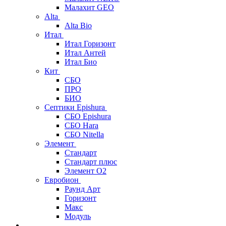
Малахит GEO
Alta
Alta Bio
Итал
Итал Горизонт
Итал Антей
Итал Био
Кит
СБО
ПРО
БИО
Септики Epishura
СБО Epishura
СБО Hara
СБО Nitella
Элемент
Стандарт
Стандарт плюс
Элемент О2
Евробион
Раунд Арт
Горизонт
Макс
Модуль