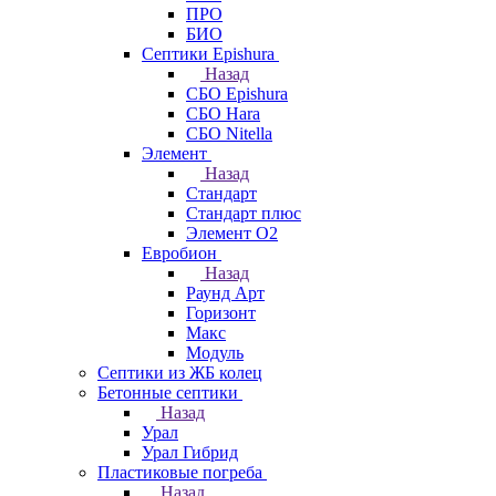
ПРО
БИО
Септики Epishura
Назад
СБО Epishura
СБО Hara
СБО Nitella
Элемент
Назад
Стандарт
Стандарт плюс
Элемент О2
Евробион
Назад
Раунд Арт
Горизонт
Макс
Модуль
Септики из ЖБ колец
Бетонные септики
Назад
Урал
Урал Гибрид
Пластиковые погреба
Назад