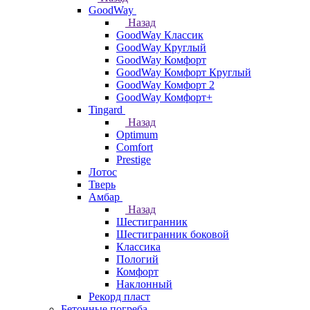
GoodWay
Назад
GoodWay Классик
GoodWay Круглый
GoodWay Комфорт
GoodWay Комфорт Круглый
GoodWay Комфорт 2
GoodWay Комфорт+
Tingard
Назад
Optimum
Comfort
Prestige
Лотос
Тверь
Амбар
Назад
Шестигранник
Шестигранник боковой
Классика
Пологий
Комфорт
Наклонный
Рекорд пласт
Бетонные погреба