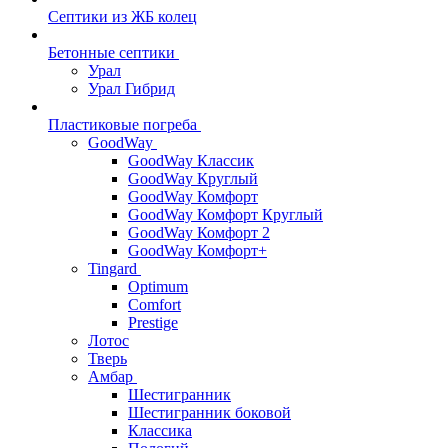
Септики из ЖБ колец
Бетонные септики
Урал
Урал Гибрид
Пластиковые погреба
GoodWay
GoodWay Классик
GoodWay Круглый
GoodWay Комфорт
GoodWay Комфорт Круглый
GoodWay Комфорт 2
GoodWay Комфорт+
Tingard
Optimum
Comfort
Prestige
Лотос
Тверь
Амбар
Шестигранник
Шестигранник боковой
Классика