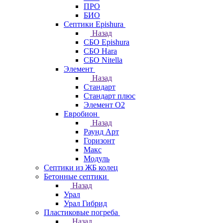
ПРО
БИО
Септики Epishura
Назад
СБО Epishura
СБО Hara
СБО Nitella
Элемент
Назад
Стандарт
Стандарт плюс
Элемент О2
Евробион
Назад
Раунд Арт
Горизонт
Макс
Модуль
Септики из ЖБ колец
Бетонные септики
Назад
Урал
Урал Гибрид
Пластиковые погреба
Назад