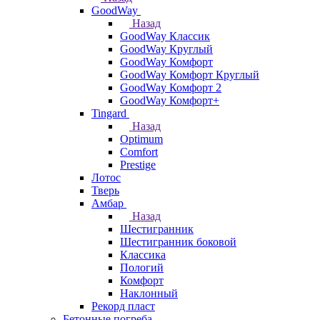
GoodWay
Назад
GoodWay Классик
GoodWay Круглый
GoodWay Комфорт
GoodWay Комфорт Круглый
GoodWay Комфорт 2
GoodWay Комфорт+
Tingard
Назад
Optimum
Comfort
Prestige
Лотос
Тверь
Амбар
Назад
Шестигранник
Шестигранник боковой
Классика
Пологий
Комфорт
Наклонный
Рекорд пласт
Бетонные погреба