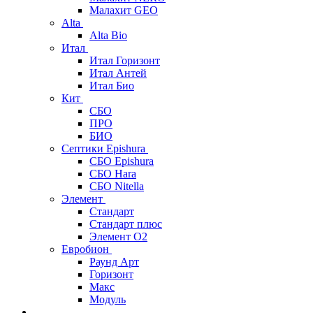
Малахит GEO
Alta
Alta Bio
Итал
Итал Горизонт
Итал Антей
Итал Био
Кит
СБО
ПРО
БИО
Септики Epishura
СБО Epishura
СБО Hara
СБО Nitella
Элемент
Стандарт
Стандарт плюс
Элемент О2
Евробион
Раунд Арт
Горизонт
Макс
Модуль