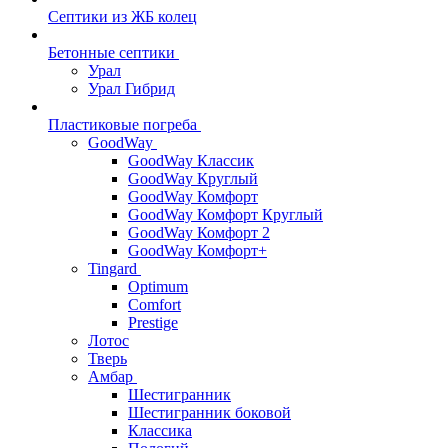
Септики из ЖБ колец
Бетонные септики
Урал
Урал Гибрид
Пластиковые погреба
GoodWay
GoodWay Классик
GoodWay Круглый
GoodWay Комфорт
GoodWay Комфорт Круглый
GoodWay Комфорт 2
GoodWay Комфорт+
Tingard
Optimum
Comfort
Prestige
Лотос
Тверь
Амбар
Шестигранник
Шестигранник боковой
Классика