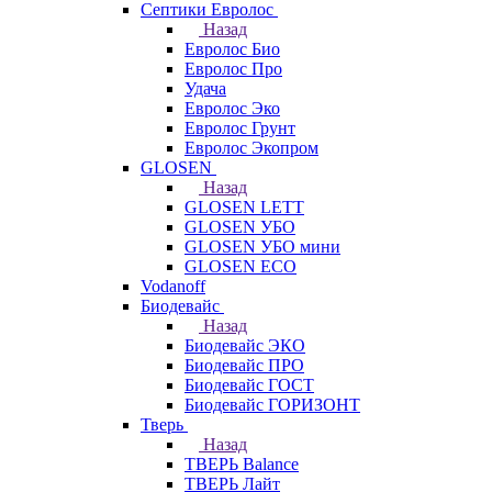
Септики Евролос
Назад
Евролос Био
Евролос Про
Удача
Евролос Эко
Евролос Грунт
Евролос Экопром
GLOSEN
Назад
GLOSEN LETT
GLOSEN УБО
GLOSEN УБО мини
GLOSEN ECO
Vodanoff
Биодевайс
Назад
Биодевайс ЭКО
Биодевайс ПРО
Биодевайс ГОСТ
Биодевайс ГОРИЗОНТ
Тверь
Назад
ТВЕРЬ Balance
ТВЕРЬ Лайт