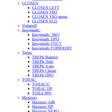
GLOSEN
GLOSEN LETT
GLOSEN УБО
GLOSEN УБО мини
GLOSEN ECO
Vodanoff
Биодевайс
Биодевайс ЭКО
Биодевайс ПРО
Биодевайс ГОСТ
Биодевайс ГОРИЗОНТ
Тверь
ТВЕРЬ Balance
ТВЕРЬ Лайт
ТВЕРЬ Аэро
ТВЕРЬ Classic
ТВЕРЬ ПРО
ТОПАС
ТОПАС-С
ТОПАС ПР
ТОПАЭРО
Малахит
Малахит AIR
Малахит ПР
Малахит NERO