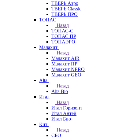
ТВЕРЬ Аэро
ТВЕРЬ Classic
ТВЕРЬ ПРО
ТОПАС
Назад
ТОПАС-С
ТОПАС ПР
ТОПАЭРО
Малахит
Назад
Малахит AIR
Малахит ПР
Малахит NERO
Малахит GEO
Alta
Назад
Alta Bio
Итал
Назад
Итал Горизонт
Итал Антей
Итал Био
Кит
Назад
СБО