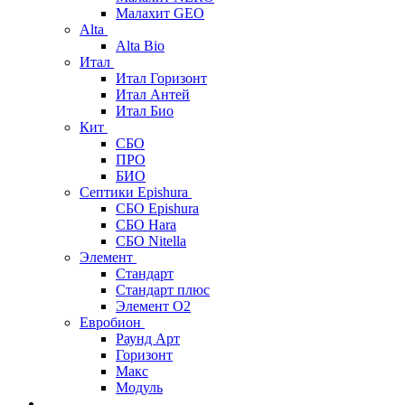
Малахит GEO
Alta
Alta Bio
Итал
Итал Горизонт
Итал Антей
Итал Био
Кит
СБО
ПРО
БИО
Септики Epishura
СБО Epishura
СБО Hara
СБО Nitella
Элемент
Стандарт
Стандарт плюс
Элемент О2
Евробион
Раунд Арт
Горизонт
Макс
Модуль