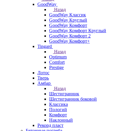
GoodWay
Назад
GoodWay Классик
GoodWay Круглый
GoodWay Комфорт
GoodWay Комфорт Круглый
GoodWay Комфорт 2
GoodWay Комфорт+
Tingard
Назад
Optimum
Comfort
Prestige
Лотос
Тверь
Амбар
Назад
Шестигранник
Шестигранник боковой
Классика
Пологий
Комфорт
Наклонный
Рекорд пласт
Бетонные погреба