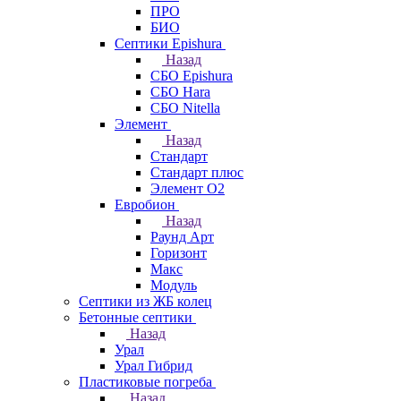
ПРО
БИО
Септики Epishura
Назад
СБО Epishura
СБО Hara
СБО Nitella
Элемент
Назад
Стандарт
Стандарт плюс
Элемент О2
Евробион
Назад
Раунд Арт
Горизонт
Макс
Модуль
Септики из ЖБ колец
Бетонные септики
Назад
Урал
Урал Гибрид
Пластиковые погреба
Назад