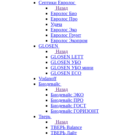
Септики Евролос
Назад
Евролос Био
Евролос Про
Удача
Евролос Эко
Евролос Грунт
Евролос Экопром
GLOSEN
Назад
GLOSEN LETT
GLOSEN УБО
GLOSEN УБО мини
GLOSEN ECO
Vodanoff
Биодевайс
Назад
Биодевайс ЭКО
Биодевайс ПРО
Биодевайс ГОСТ
Биодевайс ГОРИЗОНТ
Тверь
Назад
ТВЕРЬ Balance
ТВЕРЬ Лайт