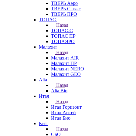
ТВЕРЬ Аэро
ТВЕРЬ Classic
ТВЕРЬ ПРО
ТОПАС
Назад
ТОПАС-С
ТОПАС ПР
ТОПАЭРО
Малахит
Назад
Малахит AIR
Малахит ПР
Малахит NERO
Малахит GEO
Alta
Назад
Alta Bio
Итал
Назад
Итал Горизонт
Итал Антей
Итал Био
Кит
Назад
СБО