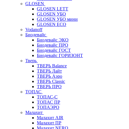
GLOSEN
GLOSEN LETT
GLOSEN УБО
GLOSEN УБО мини
GLOSEN ECO
Vodanoff
Биодевайс
Биодевайс ЭКО
Биодевайс ПРО
Биодевайс ГОСТ
Биодевайс ГОРИЗОНТ
Тверь
ТВЕРЬ Balance
ТВЕРЬ Лайт
ТВЕРЬ Аэро
ТВЕРЬ Classic
ТВЕРЬ ПРО
ТОПАС
ТОПАС-С
ТОПАС ПР
ТОПАЭРО
Малахит
Малахит AIR
Малахит ПР
Малахит NERO