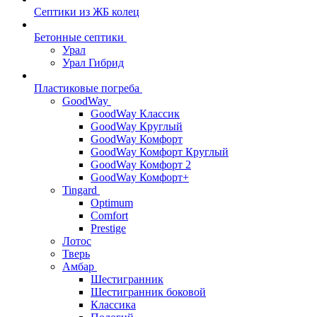
Септики из ЖБ колец
Бетонные септики
Урал
Урал Гибрид
Пластиковые погреба
GoodWay
GoodWay Классик
GoodWay Круглый
GoodWay Комфорт
GoodWay Комфорт Круглый
GoodWay Комфорт 2
GoodWay Комфорт+
Tingard
Optimum
Comfort
Prestige
Лотос
Тверь
Амбар
Шестигранник
Шестигранник боковой
Классика