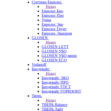
Септики Евролос
Назад
Евролос Био
Евролос Про
Удача
Евролос Эко
Евролос Грунт
Евролос Экопром
GLOSEN
Назад
GLOSEN LETT
GLOSEN УБО
GLOSEN УБО мини
GLOSEN ECO
Vodanoff
Биодевайс
Назад
Биодевайс ЭКО
Биодевайс ПРО
Биодевайс ГОСТ
Биодевайс ГОРИЗОНТ
Тверь
Назад
ТВЕРЬ Balance
ТВЕРЬ Лайт