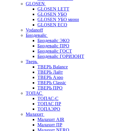
GLOSEN
GLOSEN LETT
GLOSEN УБО
GLOSEN УБО мини
GLOSEN ECO
Vodanoff
Биодевайс
Биодевайс ЭКО
Биодевайс ПРО
Биодевайс ГОСТ
Биодевайс ГОРИЗОНТ
Тверь
ТВЕРЬ Balance
ТВЕРЬ Лайт
ТВЕРЬ Аэро
ТВЕРЬ Classic
ТВЕРЬ ПРО
ТОПАС
ТОПАС-С
ТОПАС ПР
ТОПАЭРО
Малахит
Малахит AIR
Малахит ПР
Малахит NERO