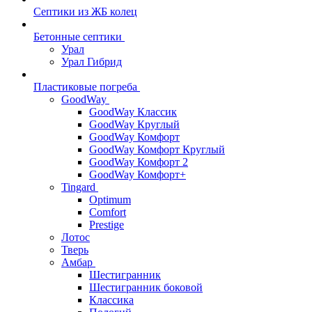
Септики из ЖБ колец
Бетонные септики
Урал
Урал Гибрид
Пластиковые погреба
GoodWay
GoodWay Классик
GoodWay Круглый
GoodWay Комфорт
GoodWay Комфорт Круглый
GoodWay Комфорт 2
GoodWay Комфорт+
Tingard
Optimum
Comfort
Prestige
Лотос
Тверь
Амбар
Шестигранник
Шестигранник боковой
Классика