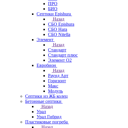
ПРО
БИО
Септики Epishura
Назад
СБО Epishura
СБО Hara
СБО Nitella
Элемент
Назад
Стандарт
Стандарт плюс
Элемент О2
Евробион
Назад
Раунд Арт
Горизонт
Макс
Модуль
Септики из ЖБ колец
Бетонные септики
Назад
Урал
Урал Гибрид
Пластиковые погреба
Назад