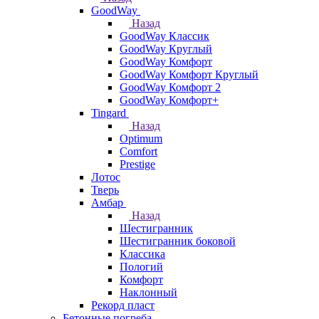
GoodWay
Назад
GoodWay Классик
GoodWay Круглый
GoodWay Комфорт
GoodWay Комфорт Круглый
GoodWay Комфорт 2
GoodWay Комфорт+
Tingard
Назад
Optimum
Comfort
Prestige
Лотос
Тверь
Амбар
Назад
Шестигранник
Шестигранник боковой
Классика
Пологий
Комфорт
Наклонный
Рекорд пласт
Бетонные погреба