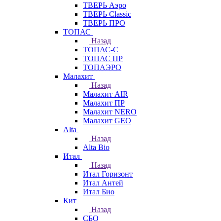
ТВЕРЬ Аэро
ТВЕРЬ Classic
ТВЕРЬ ПРО
ТОПАС
Назад
ТОПАС-С
ТОПАС ПР
ТОПАЭРО
Малахит
Назад
Малахит AIR
Малахит ПР
Малахит NERO
Малахит GEO
Alta
Назад
Alta Bio
Итал
Назад
Итал Горизонт
Итал Антей
Итал Био
Кит
Назад
СБО