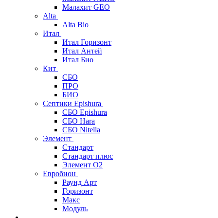
Малахит GEO
Alta
Alta Bio
Итал
Итал Горизонт
Итал Антей
Итал Био
Кит
СБО
ПРО
БИО
Септики Epishura
СБО Epishura
СБО Hara
СБО Nitella
Элемент
Стандарт
Стандарт плюс
Элемент О2
Евробион
Раунд Арт
Горизонт
Макс
Модуль