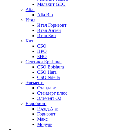
Малахит GEO
Alta
Alta Bio
Итал
Итал Горизонт
Итал Антей
Итал Био
Кит
СБО
ПРО
БИО
Септики Epishura
СБО Epishura
СБО Hara
СБО Nitella
Элемент
Стандарт
Стандарт плюс
Элемент О2
Евробион
Раунд Арт
Горизонт
Макс
Модуль