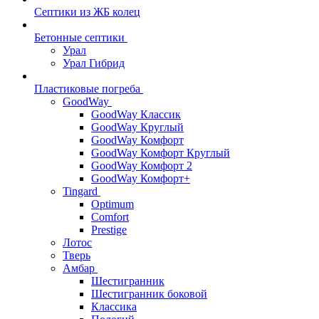
Септики из ЖБ колец
Бетонные септики
Урал
Урал Гибрид
Пластиковые погреба
GoodWay
GoodWay Классик
GoodWay Круглый
GoodWay Комфорт
GoodWay Комфорт Круглый
GoodWay Комфорт 2
GoodWay Комфорт+
Tingard
Optimum
Comfort
Prestige
Лотос
Тверь
Амбар
Шестигранник
Шестигранник боковой
Классика