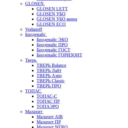
GLOSEN
GLOSEN LETT
GLOSEN УБО
GLOSEN УБО мини
GLOSEN ECO
Vodanoff
Биодевайс
Биодевайс ЭКО
Биодевайс ПРО
Биодевайс ГОСТ
Биодевайс ГОРИЗОНТ
Тверь
ТВЕРЬ Balance
ТВЕРЬ Лайт
ТВЕРЬ Аэро
ТВЕРЬ Classic
ТВЕРЬ ПРО
ТОПАС
ТОПАС-С
ТОПАС ПР
ТОПАЭРО
Малахит
Малахит AIR
Малахит ПР
Малахит NERO