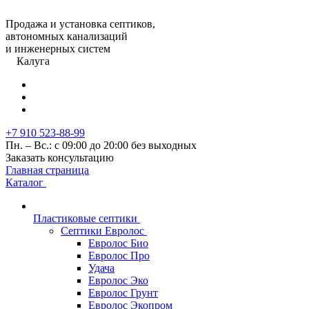
Продажа и установка септиков,
автономных канализаций
и инженерных систем
Калуга
+7 910 523-88-99
Пн. – Вс.: с 09:00 до 20:00 без выходных
Заказать консультацию
Главная страница
Каталог
Пластиковые септики
Септики Евролос
Евролос Био
Евролос Про
Удача
Евролос Эко
Евролос Грунт
Евролос Экопром