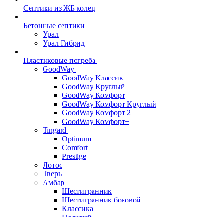
Септики из ЖБ колец
Бетонные септики
Урал
Урал Гибрид
Пластиковые погреба
GoodWay
GoodWay Классик
GoodWay Круглый
GoodWay Комфорт
GoodWay Комфорт Круглый
GoodWay Комфорт 2
GoodWay Комфорт+
Tingard
Optimum
Comfort
Prestige
Лотос
Тверь
Амбар
Шестигранник
Шестигранник боковой
Классика