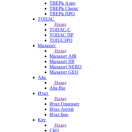
ТВЕРЬ Аэро
ТВЕРЬ Classic
ТВЕРЬ ПРО
ТОПАС
Назад
ТОПАС-С
ТОПАС ПР
ТОПАЭРО
Малахит
Назад
Малахит AIR
Малахит ПР
Малахит NERO
Малахит GEO
Alta
Назад
Alta Bio
Итал
Назад
Итал Горизонт
Итал Антей
Итал Био
Кит
Назад
СБО