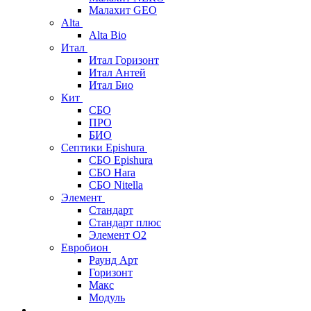
Малахит GEO
Alta
Alta Bio
Итал
Итал Горизонт
Итал Антей
Итал Био
Кит
СБО
ПРО
БИО
Септики Epishura
СБО Epishura
СБО Hara
СБО Nitella
Элемент
Стандарт
Стандарт плюс
Элемент О2
Евробион
Раунд Арт
Горизонт
Макс
Модуль