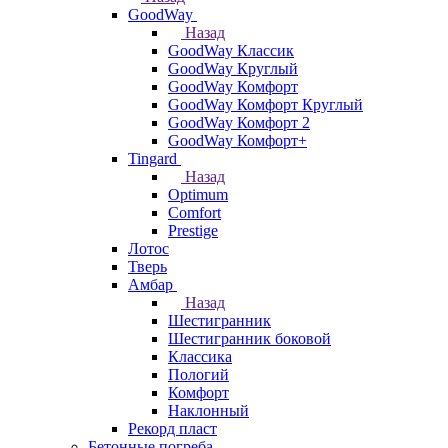
GoodWay
Назад
GoodWay Классик
GoodWay Круглый
GoodWay Комфорт
GoodWay Комфорт Круглый
GoodWay Комфорт 2
GoodWay Комфорт+
Tingard
Назад
Optimum
Comfort
Prestige
Лотос
Тверь
Амбар
Назад
Шестигранник
Шестигранник боковой
Классика
Пологий
Комфорт
Наклонный
Рекорд пласт
Бетонные погреба