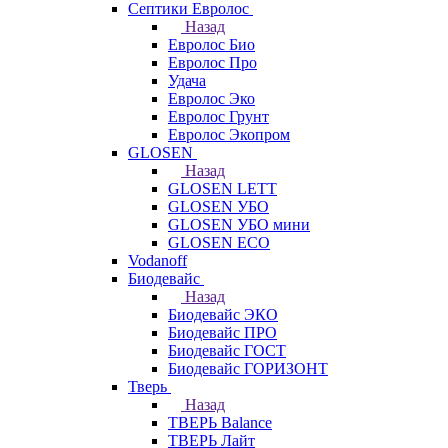
Септики Евролос
Назад
Евролос Био
Евролос Про
Удача
Евролос Эко
Евролос Грунт
Евролос Экопром
GLOSEN
Назад
GLOSEN LETT
GLOSEN УБО
GLOSEN УБО мини
GLOSEN ECO
Vodanoff
Биодевайс
Назад
Биодевайс ЭКО
Биодевайс ПРО
Биодевайс ГОСТ
Биодевайс ГОРИЗОНТ
Тверь
Назад
ТВЕРЬ Balance
ТВЕРЬ Лайт