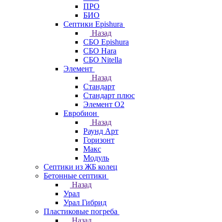
ПРО
БИО
Септики Epishura
Назад
СБО Epishura
СБО Hara
СБО Nitella
Элемент
Назад
Стандарт
Стандарт плюс
Элемент О2
Евробион
Назад
Раунд Арт
Горизонт
Макс
Модуль
Септики из ЖБ колец
Бетонные септики
Назад
Урал
Урал Гибрид
Пластиковые погреба
Назад