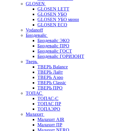
GLOSEN
GLOSEN LETT
GLOSEN УБО
GLOSEN УБО мини
GLOSEN ECO
Vodanoff
Биодевайс
Биодевайс ЭКО
Биодевайс ПРО
Биодевайс ГОСТ
Биодевайс ГОРИЗОНТ
Тверь
ТВЕРЬ Balance
ТВЕРЬ Лайт
ТВЕРЬ Аэро
ТВЕРЬ Classic
ТВЕРЬ ПРО
ТОПАС
ТОПАС-С
ТОПАС ПР
ТОПАЭРО
Малахит
Малахит AIR
Малахит ПР
Малахит NERO