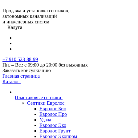
Продажа и установка септиков,
автономных канализаций
и инженерных систем
Калуга
+7 910 523-88-99
Пн. – Вс.: с 09:00 до 20:00 без выходных
Заказать консультацию
Главная страница
Каталог
Пластиковые септики
Септики Евролос
Евролос Био
Евролос Про
Удача
Евролос Эко
Евролос Грунт
Евролос Экопром