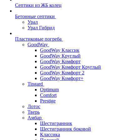
Септики из ЖБ колец
Бетонные септики
Урал
Урал Гибрид
Пластиковые погреба
GoodWay
GoodWay Классик
GoodWay Круглый
GoodWay Комфорт
GoodWay Комфорт Круглый
GoodWay Комфорт 2
GoodWay Комфорт+
Tingard
Optimum
Comfort
Prestige
Лотос
Тверь
Амбар
Шестигранник
Шестигранник боковой
Классика