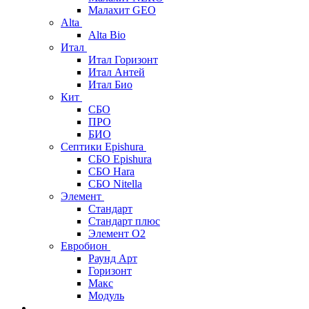
Малахит GEO
Alta
Alta Bio
Итал
Итал Горизонт
Итал Антей
Итал Био
Кит
СБО
ПРО
БИО
Септики Epishura
СБО Epishura
СБО Hara
СБО Nitella
Элемент
Стандарт
Стандарт плюс
Элемент О2
Евробион
Раунд Арт
Горизонт
Макс
Модуль