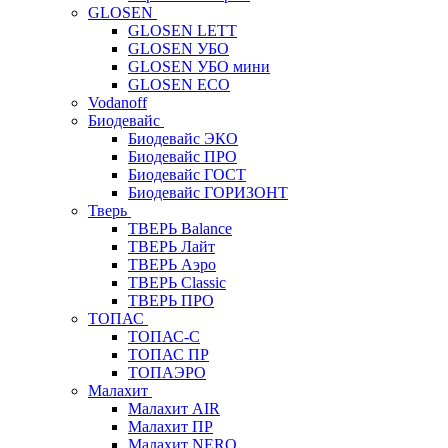
GLOSEN
GLOSEN LETT
GLOSEN УБО
GLOSEN УБО мини
GLOSEN ECO
Vodanoff
Биодевайс
Биодевайс ЭКО
Биодевайс ПРО
Биодевайс ГОСТ
Биодевайс ГОРИЗОНТ
Тверь
ТВЕРЬ Balance
ТВЕРЬ Лайт
ТВЕРЬ Аэро
ТВЕРЬ Classic
ТВЕРЬ ПРО
ТОПАС
ТОПАС-С
ТОПАС ПР
ТОПАЭРО
Малахит
Малахит AIR
Малахит ПР
Малахит NERO