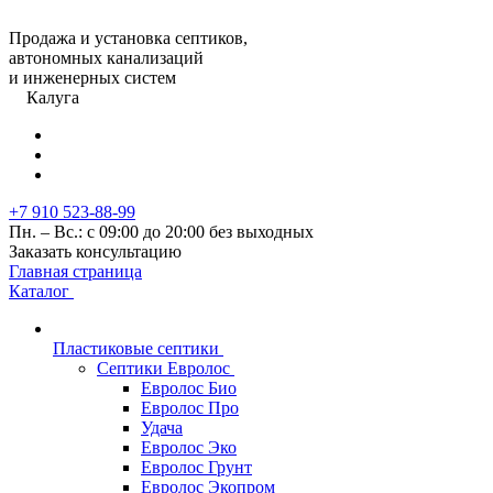
Продажа и установка септиков,
автономных канализаций
и инженерных систем
Калуга
+7 910 523-88-99
Пн. – Вс.: с 09:00 до 20:00 без выходных
Заказать консультацию
Главная страница
Каталог
Пластиковые септики
Септики Евролос
Евролос Био
Евролос Про
Удача
Евролос Эко
Евролос Грунт
Евролос Экопром