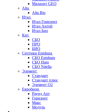
Малахит GEO
Alta
Alta Bio
Итал
Итал Горизонт
Итал Антей
Итал Био
Кит
СБО
ПРО
БИО
Септики Epishura
СБО Epishura
СБО Hara
СБО Nitella
Элемент
Стандарт
Стандарт плюс
Элемент О2
Евробион
Раунд Арт
Горизонт
Макс
Модуль