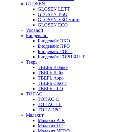
GLOSEN
GLOSEN LETT
GLOSEN УБО
GLOSEN УБО мини
GLOSEN ECO
Vodanoff
Биодевайс
Биодевайс ЭКО
Биодевайс ПРО
Биодевайс ГОСТ
Биодевайс ГОРИЗОНТ
Тверь
ТВЕРЬ Balance
ТВЕРЬ Лайт
ТВЕРЬ Аэро
ТВЕРЬ Classic
ТВЕРЬ ПРО
ТОПАС
ТОПАС-С
ТОПАС ПР
ТОПАЭРО
Малахит
Малахит AIR
Малахит ПР
Малахит NERO