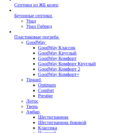
Септики из ЖБ колец
Бетонные септики
Урал
Урал Гибрид
Пластиковые погреба
GoodWay
GoodWay Классик
GoodWay Круглый
GoodWay Комфорт
GoodWay Комфорт Круглый
GoodWay Комфорт 2
GoodWay Комфорт+
Tingard
Optimum
Comfort
Prestige
Лотос
Тверь
Амбар
Шестигранник
Шестигранник боковой
Классика