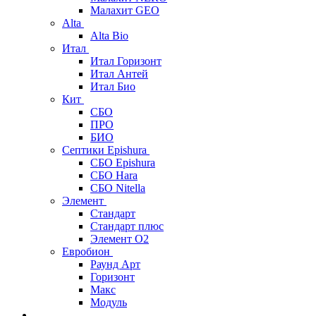
Малахит GEO
Alta
Alta Bio
Итал
Итал Горизонт
Итал Антей
Итал Био
Кит
СБО
ПРО
БИО
Септики Epishura
СБО Epishura
СБО Hara
СБО Nitella
Элемент
Стандарт
Стандарт плюс
Элемент О2
Евробион
Раунд Арт
Горизонт
Макс
Модуль