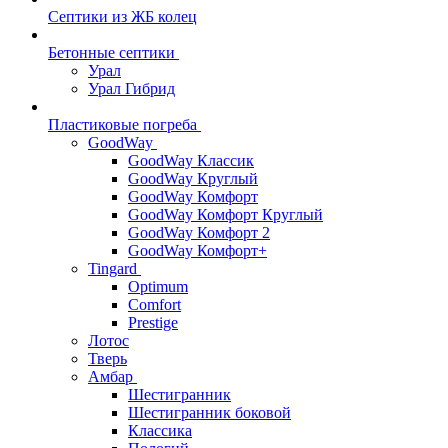
Септики из ЖБ колец
Бетонные септики
Урал
Урал Гибрид
Пластиковые погреба
GoodWay
GoodWay Классик
GoodWay Круглый
GoodWay Комфорт
GoodWay Комфорт Круглый
GoodWay Комфорт 2
GoodWay Комфорт+
Tingard
Optimum
Comfort
Prestige
Лотос
Тверь
Амбар
Шестигранник
Шестигранник боковой
Классика