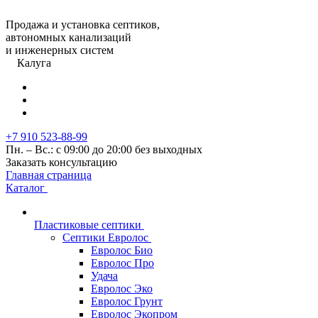
Продажа и установка септиков,
автономных канализаций
и инженерных систем
Калуга
+7 910 523-88-99
Пн. – Вс.: с 09:00 до 20:00 без выходных
Заказать консультацию
Главная страница
Каталог
Пластиковые септики
Септики Евролос
Евролос Био
Евролос Про
Удача
Евролос Эко
Евролос Грунт
Евролос Экопром