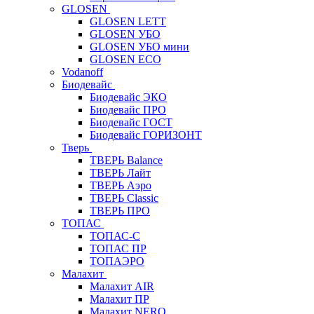
GLOSEN
GLOSEN LETT
GLOSEN УБО
GLOSEN УБО мини
GLOSEN ECO
Vodanoff
Биодевайс
Биодевайс ЭКО
Биодевайс ПРО
Биодевайс ГОСТ
Биодевайс ГОРИЗОНТ
Тверь
ТВЕРЬ Balance
ТВЕРЬ Лайт
ТВЕРЬ Аэро
ТВЕРЬ Classic
ТВЕРЬ ПРО
ТОПАС
ТОПАС-С
ТОПАС ПР
ТОПАЭРО
Малахит
Малахит AIR
Малахит ПР
Малахит NERO