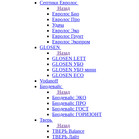
Септики Евролос
Назад
Евролос Био
Евролос Про
Удача
Евролос Эко
Евролос Грунт
Евролос Экопром
GLOSEN
Назад
GLOSEN LETT
GLOSEN УБО
GLOSEN УБО мини
GLOSEN ECO
Vodanoff
Биодевайс
Назад
Биодевайс ЭКО
Биодевайс ПРО
Биодевайс ГОСТ
Биодевайс ГОРИЗОНТ
Тверь
Назад
ТВЕРЬ Balance
ТВЕРЬ Лайт