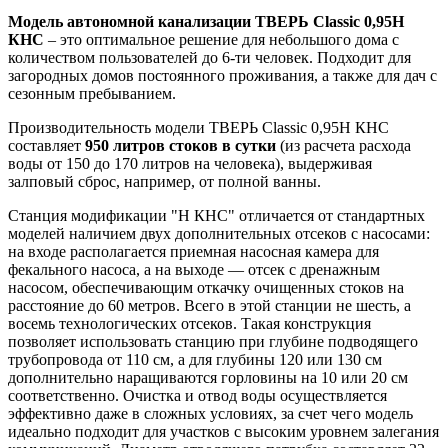
Модель автономной канализации ТВЕРЬ Classic 0,95Н
КНС
– это оптимальное решение для небольшого дома с
количеством пользователей до 6-ти человек. Подходит для
загородных домов постоянного проживания, а также для дач с
сезонным пребыванием.
Производительность модели ТВЕРЬ Classic 0,95Н КНС
составляет
950 литров стоков в сутки
(из расчета расхода
воды от 150 до 170 литров на человека), выдерживая
залповый сброс, например, от полной ванны.
Станция модификации "Н КНС" отличается от стандартных
моделей наличием двух дополнительных отсеков с насосами:
на входе располагается приемная насосная камера для
фекального насоса, а на выходе — отсек с дренажным
насосом, обеспечивающим откачку очищенных стоков на
расстояние до 60 метров. Всего в этой станции не шесть, а
восемь технологических отсеков. Такая конструкция
позволяет использовать станцию при глубине подводящего
трубопровода от 110 см, а для глубины 120 или 130 см
дополнительно наращиваются горловины на 10 или 20 см
соответственно. Очистка и отвод воды осуществляется
эффективно даже в сложных условиях, за счет чего модель
идеально подходит для участков с высоким уровнем залегания