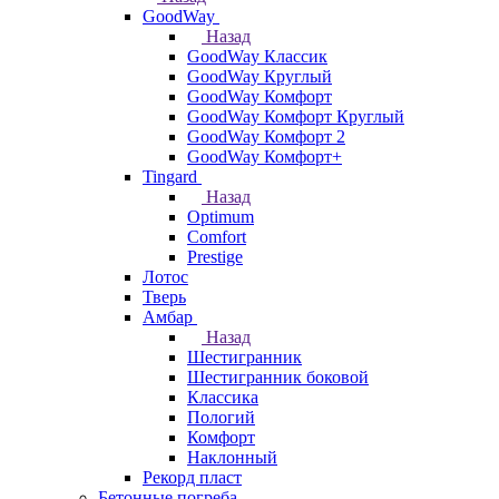
GoodWay
Назад
GoodWay Классик
GoodWay Круглый
GoodWay Комфорт
GoodWay Комфорт Круглый
GoodWay Комфорт 2
GoodWay Комфорт+
Tingard
Назад
Optimum
Comfort
Prestige
Лотос
Тверь
Амбар
Назад
Шестигранник
Шестигранник боковой
Классика
Пологий
Комфорт
Наклонный
Рекорд пласт
Бетонные погреба