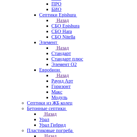
ПРО
БИО
Септики Epishura
Назад
СБО Epishura
СБО Hara
СБО Nitella
Элемент
Назад
Стандарт
Стандарт плюс
Элемент О2
Евробион
Назад
Раунд Арт
Горизонт
Макс
Модуль
Септики из ЖБ колец
Бетонные септики
Назад
Урал
Урал Гибрид
Пластиковые погреба
Назад