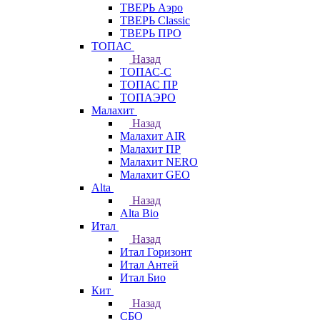
ТВЕРЬ Аэро
ТВЕРЬ Classic
ТВЕРЬ ПРО
ТОПАС
Назад
ТОПАС-С
ТОПАС ПР
ТОПАЭРО
Малахит
Назад
Малахит AIR
Малахит ПР
Малахит NERO
Малахит GEO
Alta
Назад
Alta Bio
Итал
Назад
Итал Горизонт
Итал Антей
Итал Био
Кит
Назад
СБО