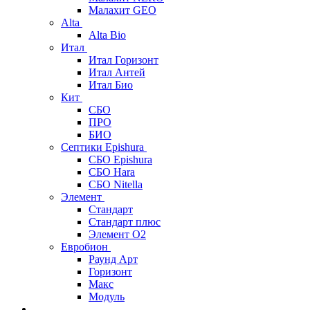
Малахит GEO
Alta
Alta Bio
Итал
Итал Горизонт
Итал Антей
Итал Био
Кит
СБО
ПРО
БИО
Септики Epishura
СБО Epishura
СБО Hara
СБО Nitella
Элемент
Стандарт
Стандарт плюс
Элемент О2
Евробион
Раунд Арт
Горизонт
Макс
Модуль