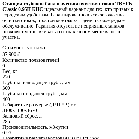
Станция глубокой биологической очистки стоков ТВЕРЬ
Classic 0,95Н КНС
идеальный вариант для тех, кто привык к
городским удобствам. Г
арантированно высокое качество
очистки стоков, простой монтаж за 1 день и самое редкое
обслуживание. Гарантия отсутствие неприятных запахов
позволяет устанавливать септик в любом месте вашего
участка.
Стоимость монтажа
37 900 ₽
Количество пользователей
6
Вес, кг
220
Глубина подводящей трубы, мм
300
Глубина отводящей трубы, мм
400
Габаритные размеры: (Д*Ш*В) мм
3100х1100х1670
Залповый сброс, л
285
Производительность, м3/сутки
0.95
Габаритные размеры котлована: (Д*Ш*Г) мм