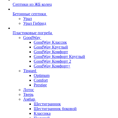
Септики из ЖБ колец
Бетонные септики
Урал
Урал Гибрид
Пластиковые погреба
GoodWay
GoodWay Классик
GoodWay Круглый
GoodWay Комфорт
GoodWay Комфорт Круглый
GoodWay Комфорт 2
GoodWay Комфорт+
Tingard
Optimum
Comfort
Prestige
Лотос
Тверь
Амбар
Шестигранник
Шестигранник боковой
Классика