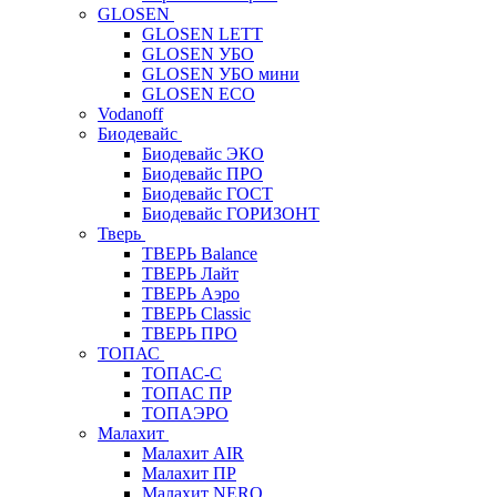
GLOSEN
GLOSEN LETT
GLOSEN УБО
GLOSEN УБО мини
GLOSEN ECO
Vodanoff
Биодевайс
Биодевайс ЭКО
Биодевайс ПРО
Биодевайс ГОСТ
Биодевайс ГОРИЗОНТ
Тверь
ТВЕРЬ Balance
ТВЕРЬ Лайт
ТВЕРЬ Аэро
ТВЕРЬ Classic
ТВЕРЬ ПРО
ТОПАС
ТОПАС-С
ТОПАС ПР
ТОПАЭРО
Малахит
Малахит AIR
Малахит ПР
Малахит NERO