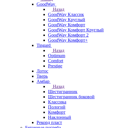
GoodWay
Назад
GoodWay Классик
GoodWay Круглый
GoodWay Комфорт
GoodWay Комфорт Круглый
GoodWay Комфорт 2
GoodWay Комфорт+
Tingard
Назад
Optimum
Comfort
Prestige
Лотос
Тверь
Амбар
Назад
Шестигранник
Шестигранник боковой
Классика
Пологий
Комфорт
Наклонный
Рекорд пласт
Бетонные погреба