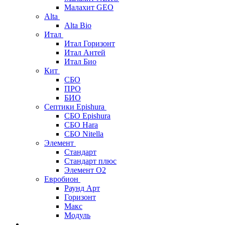
Малахит GEO
Alta
Alta Bio
Итал
Итал Горизонт
Итал Антей
Итал Био
Кит
СБО
ПРО
БИО
Септики Epishura
СБО Epishura
СБО Hara
СБО Nitella
Элемент
Стандарт
Стандарт плюс
Элемент О2
Евробион
Раунд Арт
Горизонт
Макс
Модуль