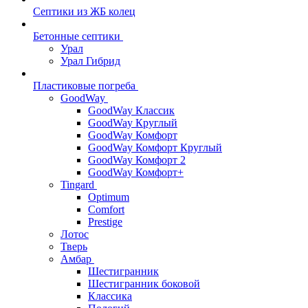
Септики из ЖБ колец
Бетонные септики
Урал
Урал Гибрид
Пластиковые погреба
GoodWay
GoodWay Классик
GoodWay Круглый
GoodWay Комфорт
GoodWay Комфорт Круглый
GoodWay Комфорт 2
GoodWay Комфорт+
Tingard
Optimum
Comfort
Prestige
Лотос
Тверь
Амбар
Шестигранник
Шестигранник боковой
Классика