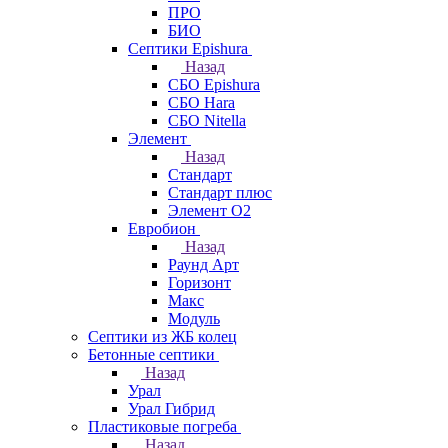
ПРО
БИО
Септики Epishura
Назад
СБО Epishura
СБО Hara
СБО Nitella
Элемент
Назад
Стандарт
Стандарт плюс
Элемент О2
Евробион
Назад
Раунд Арт
Горизонт
Макс
Модуль
Септики из ЖБ колец
Бетонные септики
Назад
Урал
Урал Гибрид
Пластиковые погреба
Назад