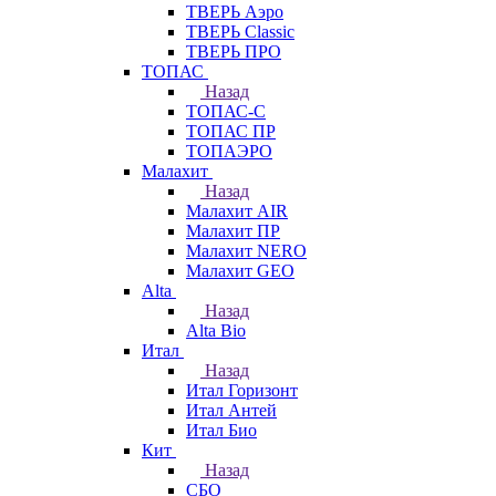
ТВЕРЬ Аэро
ТВЕРЬ Classic
ТВЕРЬ ПРО
ТОПАС
Назад
ТОПАС-С
ТОПАС ПР
ТОПАЭРО
Малахит
Назад
Малахит AIR
Малахит ПР
Малахит NERO
Малахит GEO
Alta
Назад
Alta Bio
Итал
Назад
Итал Горизонт
Итал Антей
Итал Био
Кит
Назад
СБО