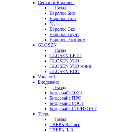
Септики Евролос
Назад
Евролос Био
Евролос Про
Удача
Евролос Эко
Евролос Грунт
Евролос Экопром
GLOSEN
Назад
GLOSEN LETT
GLOSEN УБО
GLOSEN УБО мини
GLOSEN ECO
Vodanoff
Биодевайс
Назад
Биодевайс ЭКО
Биодевайс ПРО
Биодевайс ГОСТ
Биодевайс ГОРИЗОНТ
Тверь
Назад
ТВЕРЬ Balance
ТВЕРЬ Лайт