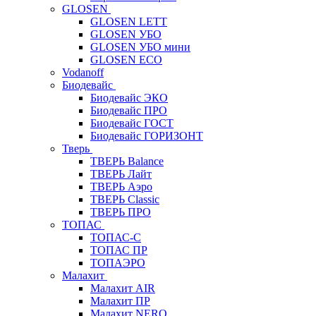
GLOSEN
GLOSEN LETT
GLOSEN УБО
GLOSEN УБО мини
GLOSEN ECO
Vodanoff
Биодевайс
Биодевайс ЭКО
Биодевайс ПРО
Биодевайс ГОСТ
Биодевайс ГОРИЗОНТ
Тверь
ТВЕРЬ Balance
ТВЕРЬ Лайт
ТВЕРЬ Аэро
ТВЕРЬ Classic
ТВЕРЬ ПРО
ТОПАС
ТОПАС-С
ТОПАС ПР
ТОПАЭРО
Малахит
Малахит AIR
Малахит ПР
Малахит NERO