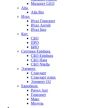
Малахит GEO
Alta
Alta Bio
Итал
Итал Горизонт
Итал Антей
Итал Био
Кит
СБО
ПРО
БИО
Септики Epishura
СБО Epishura
СБО Hara
СБО Nitella
Элемент
Стандарт
Стандарт плюс
Элемент О2
Евробион
Раунд Арт
Горизонт
Макс
Модуль