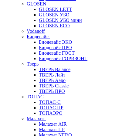
GLOSEN
GLOSEN LETT
GLOSEN УБО
GLOSEN УБО мини
GLOSEN ECO
Vodanoff
Биодевайс
Биодевайс ЭКО
Биодевайс ПРО
Биодевайс ГОСТ
Биодевайс ГОРИЗОНТ
Тверь
ТВЕРЬ Balance
ТВЕРЬ Лайт
ТВЕРЬ Аэро
ТВЕРЬ Classic
ТВЕРЬ ПРО
ТОПАС
ТОПАС-С
ТОПАС ПР
ТОПАЭРО
Малахит
Малахит AIR
Малахит ПР
Малахит NERO