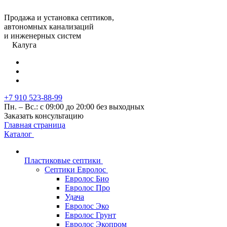
Продажа и установка септиков,
автономных канализаций
и инженерных систем
Калуга
+7 910 523-88-99
Пн. – Вс.: с 09:00 до 20:00 без выходных
Заказать консультацию
Главная страница
Каталог
Пластиковые септики
Септики Евролос
Евролос Био
Евролос Про
Удача
Евролос Эко
Евролос Грунт
Евролос Экопром