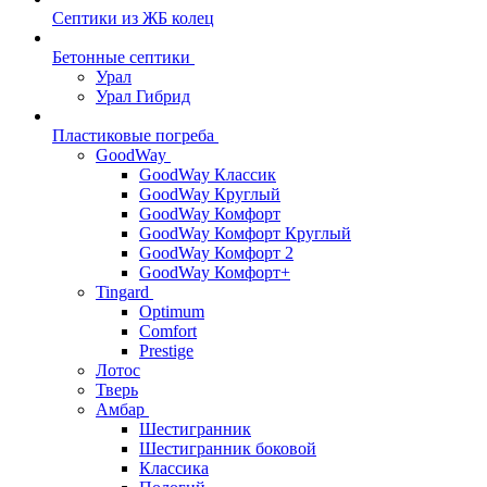
Септики из ЖБ колец
Бетонные септики
Урал
Урал Гибрид
Пластиковые погреба
GoodWay
GoodWay Классик
GoodWay Круглый
GoodWay Комфорт
GoodWay Комфорт Круглый
GoodWay Комфорт 2
GoodWay Комфорт+
Tingard
Optimum
Comfort
Prestige
Лотос
Тверь
Амбар
Шестигранник
Шестигранник боковой
Классика