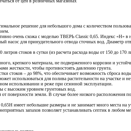
ичаться от цен в розничных магазинах
тимальное решение для небольшого дома с количеством пользова
нием.
ивно очень схожа с моделью ТВЕРЬ Classic 0,65. Индекс «Н» в н
ный насос для принудительного отвода сточных вод. Диаметр о
 литров стоков в сутки (из расчета расхода воды от 150 до 170 
нного, крепкого материала, не подверженного коррозии и усто
рами жесткости, чтобы противостоять давлению грунта.
ки стоков – до 98%, что обеспечивает возможность сброса воды 
ожет использоваться для полива растительности на участке и н
нном использовании и реже при сезонной эксплуатации.
вы с высоким уровнем грунтовых вод.
 от поверхности земли. В случае более низкого расположения п
 0,65Н имеет небольшие размеры и не занимает много места на у
 неприятных запахов позволяет устанавливать септик в любом ме