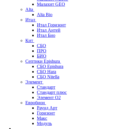
Малахит GEO
Alta
Alta Bio
Итал
Итал Горизонт
Итал Антей
Итал Био
Кит
СБО
ПРО
БИО
Септики Epishura
СБО Epishura
СБО Hara
СБО Nitella
Элемент
Стандарт
Стандарт плюс
Элемент О2
Евробион
Раунд Арт
Горизонт
Макс
Модуль