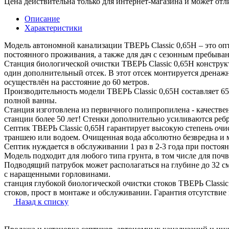
Цена действительна только для интернет-магазина и может отл
Описание
Характеристики
Модель автономной канализации ТВЕРЬ Classic 0,65Н – это оп
постоянного проживания, а также для дач с сезонным пребыва
Станция биологической очистки ТВЕРЬ Classic 0,65Н конструкт
один дополнительный отсек. В этот отсек монтируется дренаж
осуществлён на расстояние до 60 метров.
Производительность модели ТВЕРЬ Classic 0,65Н составляет 650
полной ванны.
Станция изготовлена из первичного полипропилена - качестве
станции более 50 лет! Стенки дополнительно усиливаются реб
Септик ТВЕРЬ Classic 0,65Н гарантирует высокую степень очист
траншею или водоем. Очищенная вода абсолютно безвредна и м
Септик нуждается в обслуживании 1 раз в 2-3 года при постоя
Модель подходит для любого типа грунта, в том числе для поч
Подводящий патрубок может располагаться на глубине до 32 см
с наращенными горловинами.
cтанция глубокой биологической очистки стоков ТВЕРЬ Classic
стоков, прост в монтаже и обслуживании. Гарантия отсутствие
Назад к списку