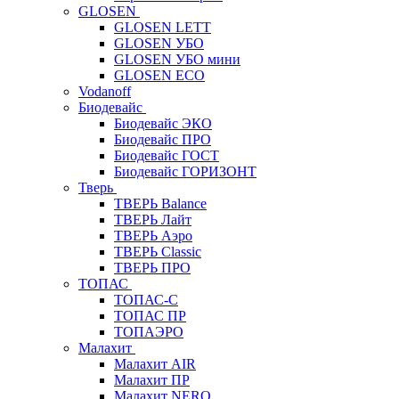
GLOSEN
GLOSEN LETT
GLOSEN УБО
GLOSEN УБО мини
GLOSEN ECO
Vodanoff
Биодевайс
Биодевайс ЭКО
Биодевайс ПРО
Биодевайс ГОСТ
Биодевайс ГОРИЗОНТ
Тверь
ТВЕРЬ Balance
ТВЕРЬ Лайт
ТВЕРЬ Аэро
ТВЕРЬ Classic
ТВЕРЬ ПРО
ТОПАС
ТОПАС-С
ТОПАС ПР
ТОПАЭРО
Малахит
Малахит AIR
Малахит ПР
Малахит NERO