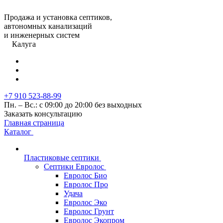
Продажа и установка септиков,
автономных канализаций
и инженерных систем
Калуга
+7 910 523-88-99
Пн. – Вс.: с 09:00 до 20:00 без выходных
Заказать консультацию
Главная страница
Каталог
Пластиковые септики
Септики Евролос
Евролос Био
Евролос Про
Удача
Евролос Эко
Евролос Грунт
Евролос Экопром