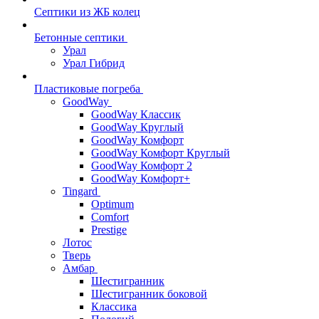
Септики из ЖБ колец
Бетонные септики
Урал
Урал Гибрид
Пластиковые погреба
GoodWay
GoodWay Классик
GoodWay Круглый
GoodWay Комфорт
GoodWay Комфорт Круглый
GoodWay Комфорт 2
GoodWay Комфорт+
Tingard
Optimum
Comfort
Prestige
Лотос
Тверь
Амбар
Шестигранник
Шестигранник боковой
Классика