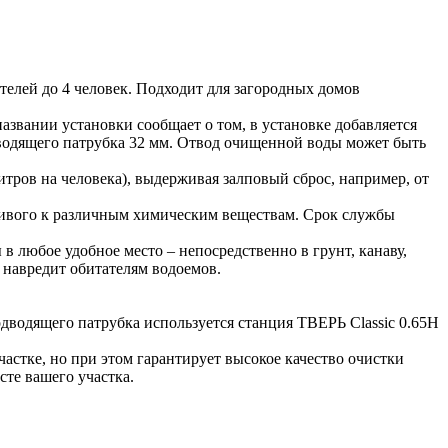
телей до 4 человек. Подходит для загородных домов
азвании установки сообщает о том, в установке добавляется
тводящего патрубка 32 мм. Отвод очищенной воды может быть
литров на человека), выдерживая залповый сброс, например, от
йчивого к различным химическим веществам. Срок службы
в любое удобное место – непосредственно в грунт, канаву,
е навредит обитателям водоемов.
одводящего патрубка используется станция ТВЕРЬ Classic 0.65Н
частке, но при этом гарантирует высокое качество очистки
сте вашего участка.