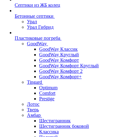
Септики из ЖБ колец
Бетонные септики
Урал
Урал Гибрид
Пластиковые погреба
GoodWay
GoodWay Классик
GoodWay Круглый
GoodWay Комфорт
GoodWay Комфорт Круглый
GoodWay Комфорт 2
GoodWay Комфорт+
Tingard
Optimum
Comfort
Prestige
Лотос
Тверь
Амбар
Шестигранник
Шестигранник боковой
Классика