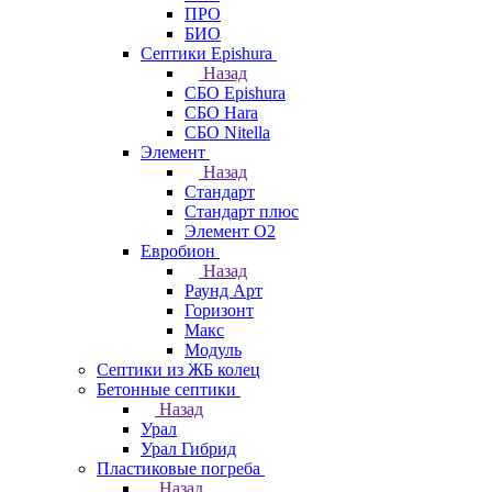
ПРО
БИО
Септики Epishura
Назад
СБО Epishura
СБО Hara
СБО Nitella
Элемент
Назад
Стандарт
Стандарт плюс
Элемент О2
Евробион
Назад
Раунд Арт
Горизонт
Макс
Модуль
Септики из ЖБ колец
Бетонные септики
Назад
Урал
Урал Гибрид
Пластиковые погреба
Назад