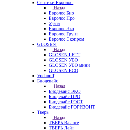
Септики Евролос
Назад
Евролос Био
Евролос Про
Удача
Евролос Эко
Евролос Грунт
Евролос Экопром
GLOSEN
Назад
GLOSEN LETT
GLOSEN УБО
GLOSEN УБО мини
GLOSEN ECO
Vodanoff
Биодевайс
Назад
Биодевайс ЭКО
Биодевайс ПРО
Биодевайс ГОСТ
Биодевайс ГОРИЗОНТ
Тверь
Назад
ТВЕРЬ Balance
ТВЕРЬ Лайт