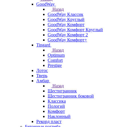
GoodWay
Назад
GoodWay Классик
GoodWay Круглый
GoodWay Комфорт
GoodWay Комфорт Круглый
GoodWay Комфорт 2
GoodWay Комфорт+
Tingard
Назад
Optimum
Comfort
Prestige
Лотос
Тверь
Амбар
Назад
Шестигранник
Шестигранник боковой
Классика
Пологий
Комфорт
Наклонный
Рекорд пласт
Бетонные погреба