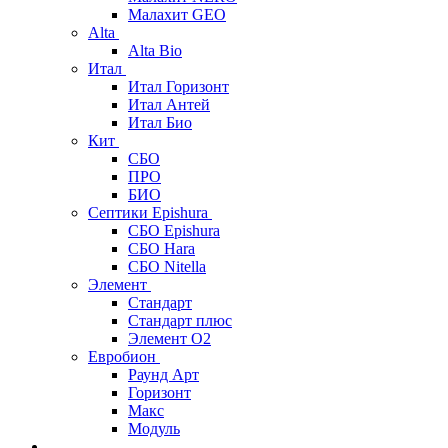
Малахит GEO
Alta
Alta Bio
Итал
Итал Горизонт
Итал Антей
Итал Био
Кит
СБО
ПРО
БИО
Септики Epishura
СБО Epishura
СБО Hara
СБО Nitella
Элемент
Стандарт
Стандарт плюс
Элемент О2
Евробион
Раунд Арт
Горизонт
Макс
Модуль