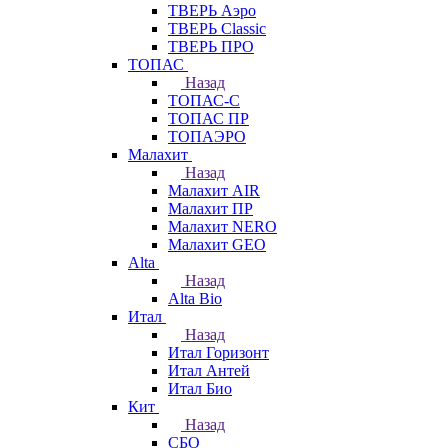
ТВЕРЬ Аэро
ТВЕРЬ Classic
ТВЕРЬ ПРО
ТОПАС
Назад
ТОПАС-С
ТОПАС ПР
ТОПАЭРО
Малахит
Назад
Малахит AIR
Малахит ПР
Малахит NERO
Малахит GEO
Alta
Назад
Alta Bio
Итал
Назад
Итал Горизонт
Итал Антей
Итал Био
Кит
Назад
СБО