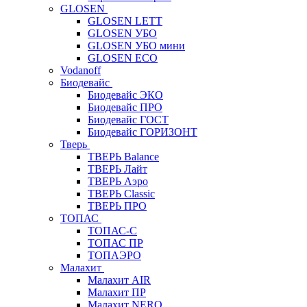
GLOSEN
GLOSEN LETT
GLOSEN УБО
GLOSEN УБО мини
GLOSEN ECO
Vodanoff
Биодевайс
Биодевайс ЭКО
Биодевайс ПРО
Биодевайс ГОСТ
Биодевайс ГОРИЗОНТ
Тверь
ТВЕРЬ Balance
ТВЕРЬ Лайт
ТВЕРЬ Аэро
ТВЕРЬ Classic
ТВЕРЬ ПРО
ТОПАС
ТОПАС-С
ТОПАС ПР
ТОПАЭРО
Малахит
Малахит AIR
Малахит ПР
Малахит NERO