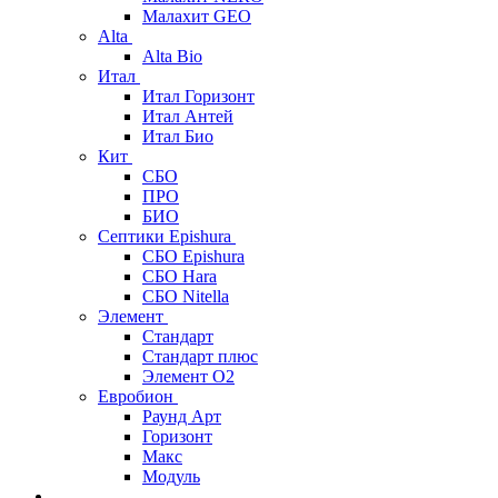
Малахит GEO
Alta
Alta Bio
Итал
Итал Горизонт
Итал Антей
Итал Био
Кит
СБО
ПРО
БИО
Септики Epishura
СБО Epishura
СБО Hara
СБО Nitella
Элемент
Стандарт
Стандарт плюс
Элемент О2
Евробион
Раунд Арт
Горизонт
Макс
Модуль