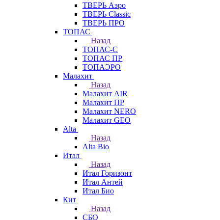
ТВЕРЬ Аэро
ТВЕРЬ Classic
ТВЕРЬ ПРО
ТОПАС
Назад
ТОПАС-С
ТОПАС ПР
ТОПАЭРО
Малахит
Назад
Малахит AIR
Малахит ПР
Малахит NERO
Малахит GEO
Alta
Назад
Alta Bio
Итал
Назад
Итал Горизонт
Итал Антей
Итал Био
Кит
Назад
СБО