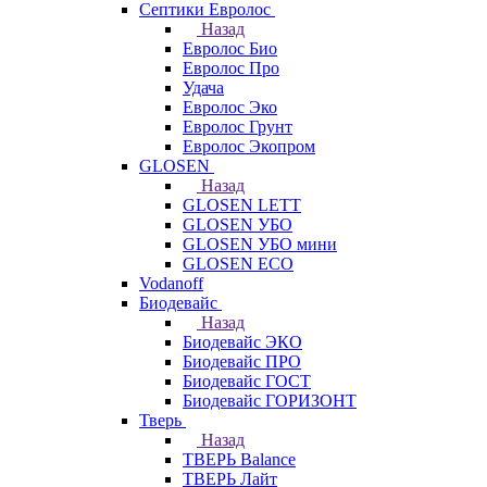
Септики Евролос
Назад
Евролос Био
Евролос Про
Удача
Евролос Эко
Евролос Грунт
Евролос Экопром
GLOSEN
Назад
GLOSEN LETT
GLOSEN УБО
GLOSEN УБО мини
GLOSEN ECO
Vodanoff
Биодевайс
Назад
Биодевайс ЭКО
Биодевайс ПРО
Биодевайс ГОСТ
Биодевайс ГОРИЗОНТ
Тверь
Назад
ТВЕРЬ Balance
ТВЕРЬ Лайт