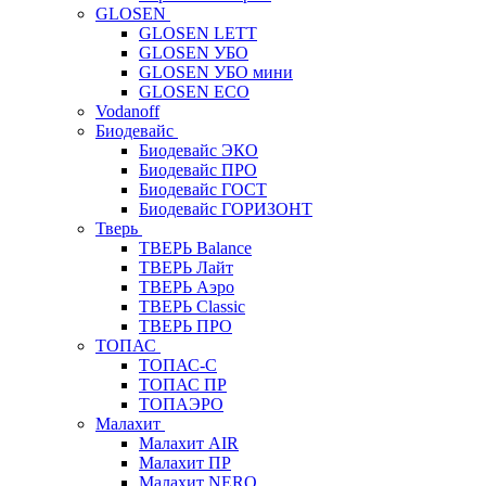
GLOSEN
GLOSEN LETT
GLOSEN УБО
GLOSEN УБО мини
GLOSEN ECO
Vodanoff
Биодевайс
Биодевайс ЭКО
Биодевайс ПРО
Биодевайс ГОСТ
Биодевайс ГОРИЗОНТ
Тверь
ТВЕРЬ Balance
ТВЕРЬ Лайт
ТВЕРЬ Аэро
ТВЕРЬ Classic
ТВЕРЬ ПРО
ТОПАС
ТОПАС-С
ТОПАС ПР
ТОПАЭРО
Малахит
Малахит AIR
Малахит ПР
Малахит NERO