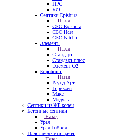
ПРО
БИО
Септики Epishura
Назад
СБО Epishura
СБО Hara
СБО Nitella
Элемент
Назад
Стандарт
Стандарт плюс
Элемент О2
Евробион
Назад
Раунд Арт
Горизонт
Макс
Модуль
Септики из ЖБ колец
Бетонные септики
Назад
Урал
Урал Гибрид
Пластиковые погреба
Назад