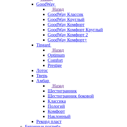
GoodWay
Назад
GoodWay Классик
GoodWay Круглый
GoodWay Комфорт
GoodWay Комфорт Круглый
GoodWay Комфорт 2
GoodWay Комфорт+
Tingard
Назад
Optimum
Comfort
Prestige
Лотос
Тверь
Амбар
Назад
Шестигранник
Шестигранник боковой
Классика
Пологий
Комфорт
Наклонный
Рекорд пласт
Бетонные погреба