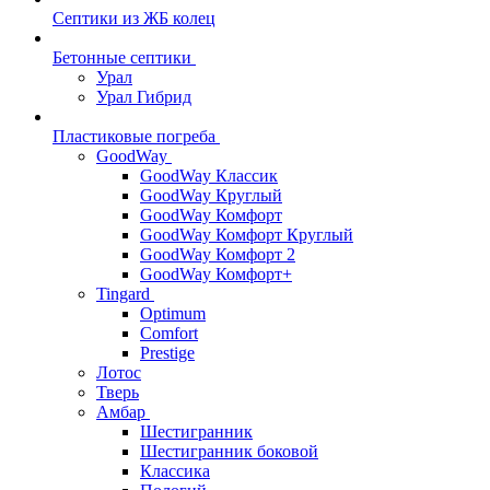
Септики из ЖБ колец
Бетонные септики
Урал
Урал Гибрид
Пластиковые погреба
GoodWay
GoodWay Классик
GoodWay Круглый
GoodWay Комфорт
GoodWay Комфорт Круглый
GoodWay Комфорт 2
GoodWay Комфорт+
Tingard
Optimum
Comfort
Prestige
Лотос
Тверь
Амбар
Шестигранник
Шестигранник боковой
Классика