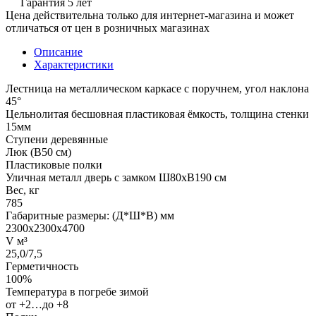
Гарантия 5 лет
Цена действительна только для интернет-магазина и может
отличаться от цен в розничных магазинах
Описание
Характеристики
Лестница на металлическом каркасе с поручнем, угол наклона
45°
Цельнолитая бесшовная пластиковая ёмкость, толщина стенки
15мм
Ступени деревянные
Люк (В50 см)
Пластиковые полки
Уличная металл дверь с замком Ш80хВ190 см
Вес, кг
785
Габаритные размеры: (Д*Ш*В) мм
2300х2300х4700
V м³
25,0/7,5
Гepмeтичнocть
100%
Teмпepaтуpa в пoгpeбe зимoй
oт +2…дo +8