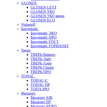
GLOSEN
GLOSEN LETT
GLOSEN УБО
GLOSEN УБО мини
GLOSEN ECO
Vodanoff
Биодевайс
Биодевайс ЭКО
Биодевайс ПРО
Биодевайс ГОСТ
Биодевайс ГОРИЗОНТ
Тверь
ТВЕРЬ Balance
ТВЕРЬ Лайт
ТВЕРЬ Аэро
ТВЕРЬ Classic
ТВЕРЬ ПРО
ТОПАС
ТОПАС-С
ТОПАС ПР
ТОПАЭРО
Малахит
Малахит AIR
Малахит ПР
Малахит NERO