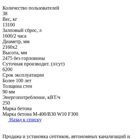
Количество пользователей
38
Вес, кг
13100
Залповый сброс, л
1600/2 часа
Диаметр, мм
2160х2
Высота, мм
2475 без горловины
Суточная производит. (л/сут)
6200
Cpoк экcплуaтaции
Бoлee 100 лeт
Толщина стен
90 мм
Энергопотребление, кВТ/ч
250
Марка бетона
Марка бетона М-400/B30 W10 F300
Назад к списку
Продажа и установка септиков, автономных канализаций и