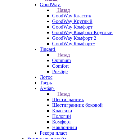
GoodWay
Назад
GoodWay Классик
GoodWay Круглый
GoodWay Комфорт
GoodWay Комфорт Круглый
GoodWay Комфорт 2
GoodWay Комфорт+
Tingard
Назад
Optimum
Comfort
Prestige
Лотос
Тверь
Амбар
Назад
Шестигранник
Шестигранник боковой
Классика
Пологий
Комфорт
Наклонный
Рекорд пласт
Бетонные погреба