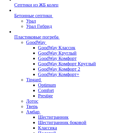
Септики из ЖБ колец
Бетонные септики
Урал
Урал Гибрид
Пластиковые погреба
GoodWay
GoodWay Классик
GoodWay Круглый
GoodWay Комфорт
GoodWay Комфорт Круглый
GoodWay Комфорт 2
GoodWay Комфорт+
Tingard
Optimum
Comfort
Prestige
Лотос
Тверь
Амбар
Шестигранник
Шестигранник боковой
Классика