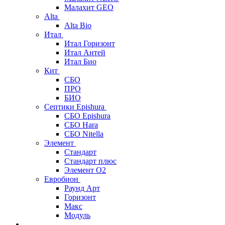
Малахит GEO
Alta
Alta Bio
Итал
Итал Горизонт
Итал Антей
Итал Био
Кит
СБО
ПРО
БИО
Септики Epishura
СБО Epishura
СБО Hara
СБО Nitella
Элемент
Стандарт
Стандарт плюс
Элемент О2
Евробион
Раунд Арт
Горизонт
Макс
Модуль