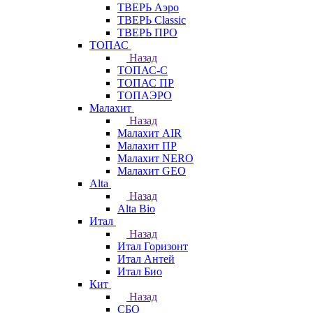
ТВЕРЬ Аэро
ТВЕРЬ Classic
ТВЕРЬ ПРО
ТОПАС
Назад
ТОПАС-С
ТОПАС ПР
ТОПАЭРО
Малахит
Назад
Малахит AIR
Малахит ПР
Малахит NERO
Малахит GEO
Alta
Назад
Alta Bio
Итал
Назад
Итал Горизонт
Итал Антей
Итал Био
Кит
Назад
СБО