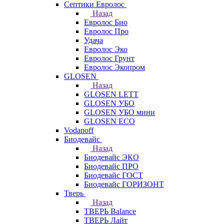
Септики Евролос
Назад
Евролос Био
Евролос Про
Удача
Евролос Эко
Евролос Грунт
Евролос Экопром
GLOSEN
Назад
GLOSEN LETT
GLOSEN УБО
GLOSEN УБО мини
GLOSEN ECO
Vodanoff
Биодевайс
Назад
Биодевайс ЭКО
Биодевайс ПРО
Биодевайс ГОСТ
Биодевайс ГОРИЗОНТ
Тверь
Назад
ТВЕРЬ Balance
ТВЕРЬ Лайт