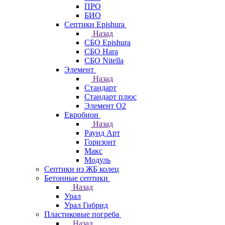
ПРО
БИО
Септики Epishura
Назад
СБО Epishura
СБО Hara
СБО Nitella
Элемент
Назад
Стандарт
Стандарт плюс
Элемент О2
Евробион
Назад
Раунд Арт
Горизонт
Макс
Модуль
Септики из ЖБ колец
Бетонные септики
Назад
Урал
Урал Гибрид
Пластиковые погреба
Назад