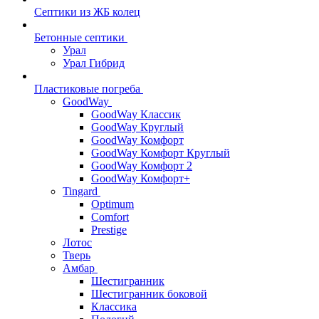
Септики из ЖБ колец
Бетонные септики
Урал
Урал Гибрид
Пластиковые погреба
GoodWay
GoodWay Классик
GoodWay Круглый
GoodWay Комфорт
GoodWay Комфорт Круглый
GoodWay Комфорт 2
GoodWay Комфорт+
Tingard
Optimum
Comfort
Prestige
Лотос
Тверь
Амбар
Шестигранник
Шестигранник боковой
Классика