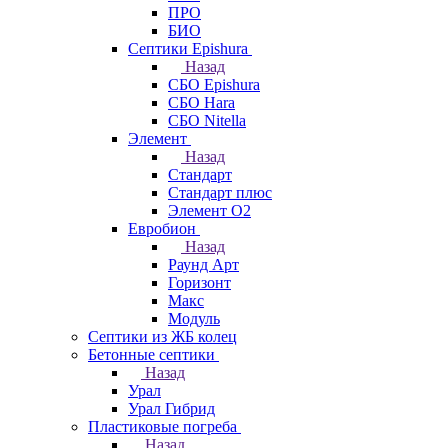
ПРО
БИО
Септики Epishura
Назад
СБО Epishura
СБО Hara
СБО Nitella
Элемент
Назад
Стандарт
Стандарт плюс
Элемент О2
Евробион
Назад
Раунд Арт
Горизонт
Макс
Модуль
Септики из ЖБ колец
Бетонные септики
Назад
Урал
Урал Гибрид
Пластиковые погреба
Назад