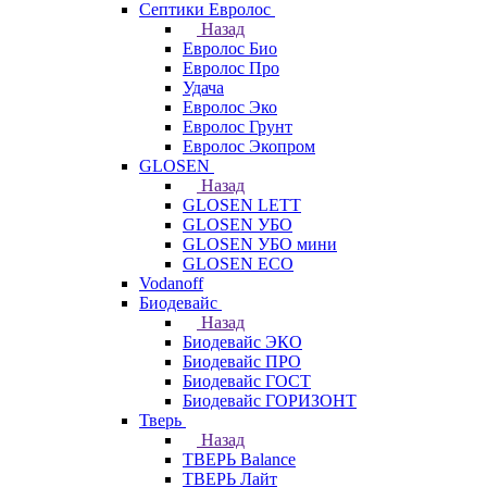
Септики Евролос
Назад
Евролос Био
Евролос Про
Удача
Евролос Эко
Евролос Грунт
Евролос Экопром
GLOSEN
Назад
GLOSEN LETT
GLOSEN УБО
GLOSEN УБО мини
GLOSEN ECO
Vodanoff
Биодевайс
Назад
Биодевайс ЭКО
Биодевайс ПРО
Биодевайс ГОСТ
Биодевайс ГОРИЗОНТ
Тверь
Назад
ТВЕРЬ Balance
ТВЕРЬ Лайт