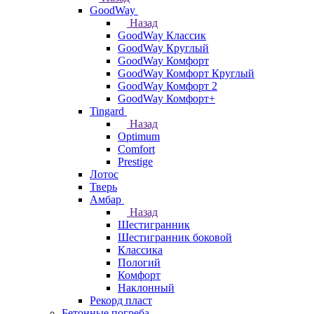
GoodWay
Назад
GoodWay Классик
GoodWay Круглый
GoodWay Комфорт
GoodWay Комфорт Круглый
GoodWay Комфорт 2
GoodWay Комфорт+
Tingard
Назад
Optimum
Comfort
Prestige
Лотос
Тверь
Амбар
Назад
Шестигранник
Шестигранник боковой
Классика
Пологий
Комфорт
Наклонный
Рекорд пласт
Бетонные погреба