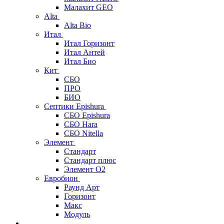
Малахит GEO
Alta
Alta Bio
Итал
Итал Горизонт
Итал Антей
Итал Био
Кит
СБО
ПРО
БИО
Септики Epishura
СБО Epishura
СБО Hara
СБО Nitella
Элемент
Стандарт
Стандарт плюс
Элемент О2
Евробион
Раунд Арт
Горизонт
Макс
Модуль