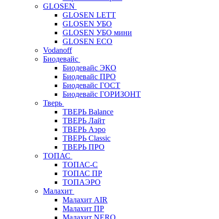
GLOSEN
GLOSEN LETT
GLOSEN УБО
GLOSEN УБО мини
GLOSEN ECO
Vodanoff
Биодевайс
Биодевайс ЭКО
Биодевайс ПРО
Биодевайс ГОСТ
Биодевайс ГОРИЗОНТ
Тверь
ТВЕРЬ Balance
ТВЕРЬ Лайт
ТВЕРЬ Аэро
ТВЕРЬ Classic
ТВЕРЬ ПРО
ТОПАС
ТОПАС-С
ТОПАС ПР
ТОПАЭРО
Малахит
Малахит AIR
Малахит ПР
Малахит NERO