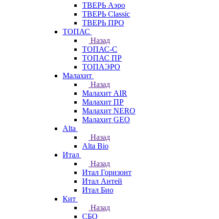
ТВЕРЬ Аэро
ТВЕРЬ Classic
ТВЕРЬ ПРО
ТОПАС
Назад
ТОПАС-С
ТОПАС ПР
ТОПАЭРО
Малахит
Назад
Малахит AIR
Малахит ПР
Малахит NERO
Малахит GEO
Alta
Назад
Alta Bio
Итал
Назад
Итал Горизонт
Итал Антей
Итал Био
Кит
Назад
СБО