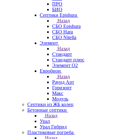
ПРО
БИО
Септики Epishura
Назад
СБО Epishura
СБО Hara
СБО Nitella
Элемент
Назад
Стандарт
Стандарт плюс
Элемент О2
Евробион
Назад
Раунд Арт
Горизонт
Макс
Модуль
Септики из ЖБ колец
Бетонные септики
Назад
Урал
Урал Гибрид
Пластиковые погреба
Назад