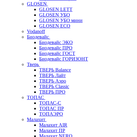
GLOSEN
GLOSEN LETT
GLOSEN УБО
GLOSEN УБО мини
GLOSEN ECO
Vodanoff
Биодевайс
Биодевайс ЭКО
Биодевайс ПРО
Биодевайс ГОСТ
Биодевайс ГОРИЗОНТ
Тверь
ТВЕРЬ Balance
ТВЕРЬ Лайт
ТВЕРЬ Аэро
ТВЕРЬ Classic
ТВЕРЬ ПРО
ТОПАС
ТОПАС-С
ТОПАС ПР
ТОПАЭРО
Малахит
Малахит AIR
Малахит ПР
Малахит NERO