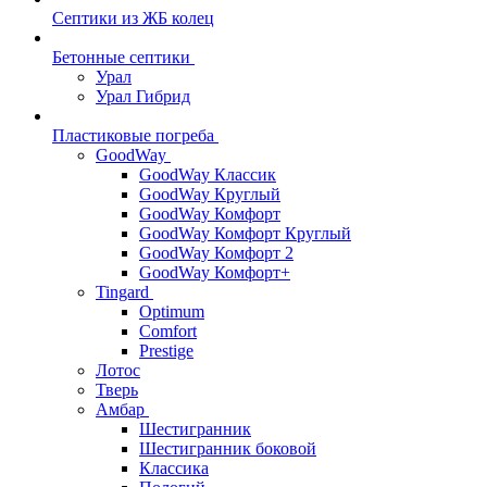
Септики из ЖБ колец
Бетонные септики
Урал
Урал Гибрид
Пластиковые погреба
GoodWay
GoodWay Классик
GoodWay Круглый
GoodWay Комфорт
GoodWay Комфорт Круглый
GoodWay Комфорт 2
GoodWay Комфорт+
Tingard
Optimum
Comfort
Prestige
Лотос
Тверь
Амбар
Шестигранник
Шестигранник боковой
Классика