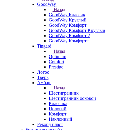
GoodWay
Назад
GoodWay Классик
GoodWay Круглый
GoodWay Комфорт
GoodWay Комфорт Круглый
GoodWay Комфорт 2
GoodWay Комфорт+
Tingard
Назад
Optimum
Comfort
Prestige
Лотос
Тверь
Амбар
Назад
Шестигранник
Шестигранник боковой
Классика
Пологий
Комфорт
Наклонный
Рекорд пласт
Бетонные погреба