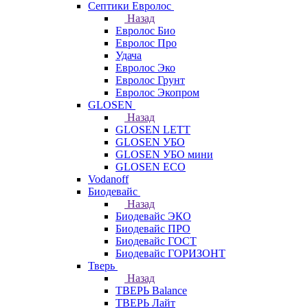
Септики Евролос
Назад
Евролос Био
Евролос Про
Удача
Евролос Эко
Евролос Грунт
Евролос Экопром
GLOSEN
Назад
GLOSEN LETT
GLOSEN УБО
GLOSEN УБО мини
GLOSEN ECO
Vodanoff
Биодевайс
Назад
Биодевайс ЭКО
Биодевайс ПРО
Биодевайс ГОСТ
Биодевайс ГОРИЗОНТ
Тверь
Назад
ТВЕРЬ Balance
ТВЕРЬ Лайт