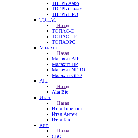
ТВЕРЬ Аэро
ТВЕРЬ Classic
ТВЕРЬ ПРО
ТОПАС
Назад
ТОПАС-С
ТОПАС ПР
ТОПАЭРО
Малахит
Назад
Малахит AIR
Малахит ПР
Малахит NERO
Малахит GEO
Alta
Назад
Alta Bio
Итал
Назад
Итал Горизонт
Итал Антей
Итал Био
Кит
Назад
СБО