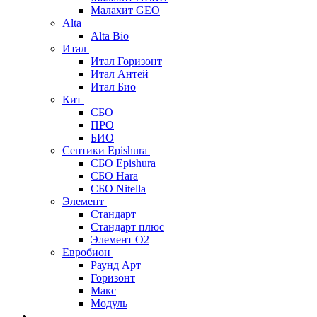
Малахит GEO
Alta
Alta Bio
Итал
Итал Горизонт
Итал Антей
Итал Био
Кит
СБО
ПРО
БИО
Септики Epishura
СБО Epishura
СБО Hara
СБО Nitella
Элемент
Стандарт
Стандарт плюс
Элемент О2
Евробион
Раунд Арт
Горизонт
Макс
Модуль