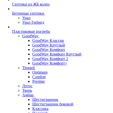
Септики из ЖБ колец
Бетонные септики
Урал
Урал Гибрид
Пластиковые погреба
GoodWay
GoodWay Классик
GoodWay Круглый
GoodWay Комфорт
GoodWay Комфорт Круглый
GoodWay Комфорт 2
GoodWay Комфорт+
Tingard
Optimum
Comfort
Prestige
Лотос
Тверь
Амбар
Шестигранник
Шестигранник боковой
Классика