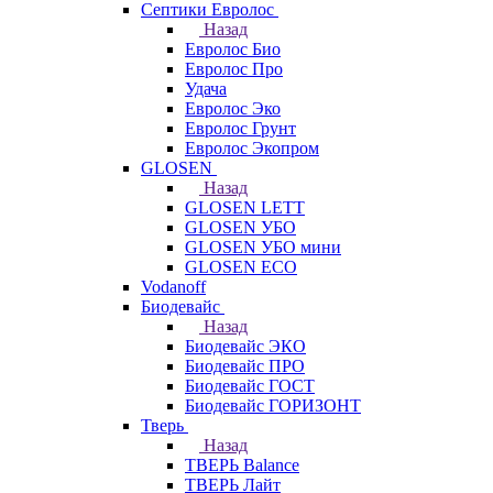
Септики Евролос
Назад
Евролос Био
Евролос Про
Удача
Евролос Эко
Евролос Грунт
Евролос Экопром
GLOSEN
Назад
GLOSEN LETT
GLOSEN УБО
GLOSEN УБО мини
GLOSEN ECO
Vodanoff
Биодевайс
Назад
Биодевайс ЭКО
Биодевайс ПРО
Биодевайс ГОСТ
Биодевайс ГОРИЗОНТ
Тверь
Назад
ТВЕРЬ Balance
ТВЕРЬ Лайт