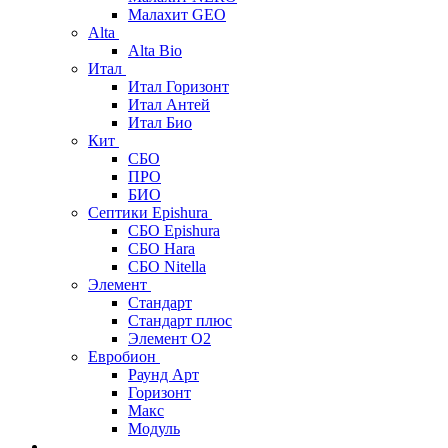
Малахит GEO
Alta
Alta Bio
Итал
Итал Горизонт
Итал Антей
Итал Био
Кит
СБО
ПРО
БИО
Септики Epishura
СБО Epishura
СБО Hara
СБО Nitella
Элемент
Стандарт
Стандарт плюс
Элемент О2
Евробион
Раунд Арт
Горизонт
Макс
Модуль