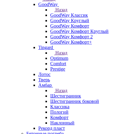
GoodWay
Назад
GoodWay Классик
GoodWay Круглый
GoodWay Комфорт
GoodWay Комфорт Круглый
GoodWay Комфорт 2
GoodWay Комфорт+
Tingard
Назад
Optimum
Comfort
Prestige
Лотос
Тверь
Амбар
Назад
Шестигранник
Шестигранник боковой
Классика
Пологий
Комфорт
Наклонный
Рекорд пласт
Бетонные погреба