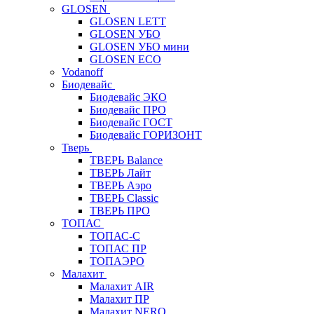
GLOSEN
GLOSEN LETT
GLOSEN УБО
GLOSEN УБО мини
GLOSEN ECO
Vodanoff
Биодевайс
Биодевайс ЭКО
Биодевайс ПРО
Биодевайс ГОСТ
Биодевайс ГОРИЗОНТ
Тверь
ТВЕРЬ Balance
ТВЕРЬ Лайт
ТВЕРЬ Аэро
ТВЕРЬ Classic
ТВЕРЬ ПРО
ТОПАС
ТОПАС-С
ТОПАС ПР
ТОПАЭРО
Малахит
Малахит AIR
Малахит ПР
Малахит NERO