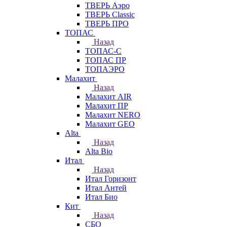
ТВЕРЬ Аэро
ТВЕРЬ Classic
ТВЕРЬ ПРО
ТОПАС
Назад
ТОПАС-С
ТОПАС ПР
ТОПАЭРО
Малахит
Назад
Малахит AIR
Малахит ПР
Малахит NERO
Малахит GEO
Alta
Назад
Alta Bio
Итал
Назад
Итал Горизонт
Итал Антей
Итал Био
Кит
Назад
СБО