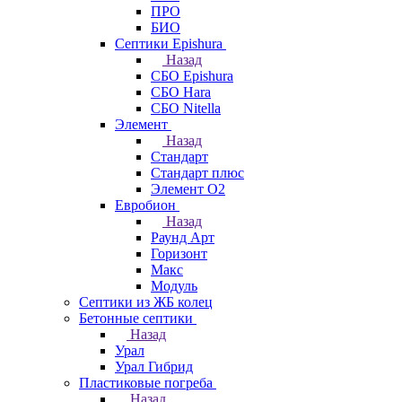
ПРО
БИО
Септики Epishura
Назад
СБО Epishura
СБО Hara
СБО Nitella
Элемент
Назад
Стандарт
Стандарт плюс
Элемент О2
Евробион
Назад
Раунд Арт
Горизонт
Макс
Модуль
Септики из ЖБ колец
Бетонные септики
Назад
Урал
Урал Гибрид
Пластиковые погреба
Назад