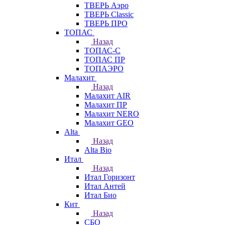
ТВЕРЬ Аэро
ТВЕРЬ Classic
ТВЕРЬ ПРО
ТОПАС
Назад
ТОПАС-С
ТОПАС ПР
ТОПАЭРО
Малахит
Назад
Малахит AIR
Малахит ПР
Малахит NERO
Малахит GEO
Alta
Назад
Alta Bio
Итал
Назад
Итал Горизонт
Итал Антей
Итал Био
Кит
Назад
СБО