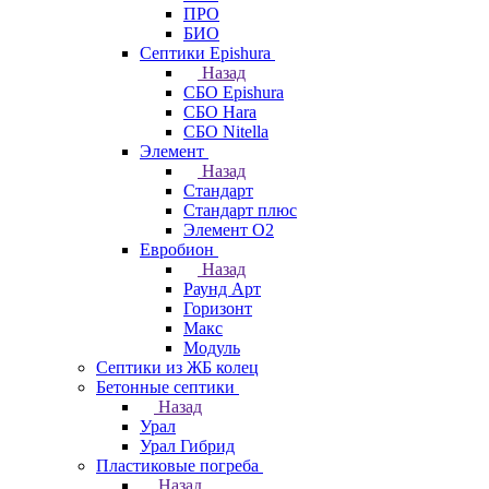
ПРО
БИО
Септики Epishura
Назад
СБО Epishura
СБО Hara
СБО Nitella
Элемент
Назад
Стандарт
Стандарт плюс
Элемент О2
Евробион
Назад
Раунд Арт
Горизонт
Макс
Модуль
Септики из ЖБ колец
Бетонные септики
Назад
Урал
Урал Гибрид
Пластиковые погреба
Назад