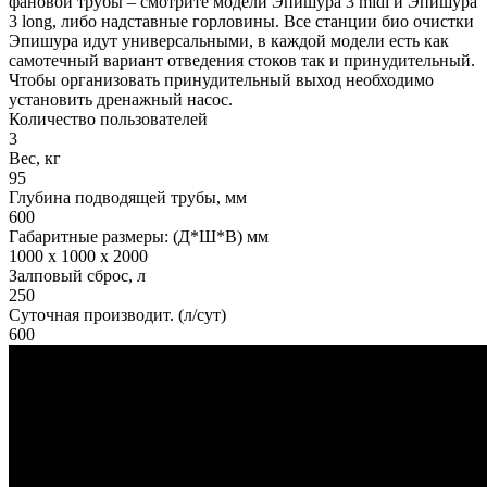
фановой трубы – смотрите модели Эпишура 3 midi и Эпишура
3 long, либо надставные горловины. Все станции био очистки
Эпишура идут универсальными, в каждой модели есть как
самотечный вариант отведения стоков так и принудительный.
Чтобы организовать принудительный выход необходимо
установить дренажный насос.
Количество пользователей
3
Вес, кг
95
Глубина подводящей трубы, мм
600
Габаритные размеры: (Д*Ш*В) мм
1000 x 1000 x 2000
Залповый сброс, л
250
Суточная производит. (л/сут)
600