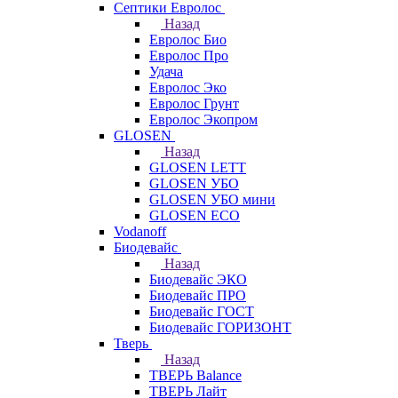
Септики Евролос
Назад
Евролос Био
Евролос Про
Удача
Евролос Эко
Евролос Грунт
Евролос Экопром
GLOSEN
Назад
GLOSEN LETT
GLOSEN УБО
GLOSEN УБО мини
GLOSEN ECO
Vodanoff
Биодевайс
Назад
Биодевайс ЭКО
Биодевайс ПРО
Биодевайс ГОСТ
Биодевайс ГОРИЗОНТ
Тверь
Назад
ТВЕРЬ Balance
ТВЕРЬ Лайт