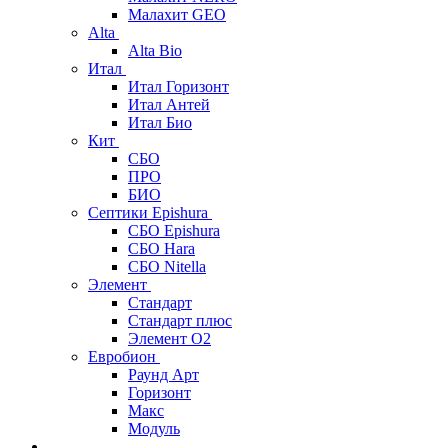
Малахит GEO
Alta
Alta Bio
Итал
Итал Горизонт
Итал Антей
Итал Био
Кит
СБО
ПРО
БИО
Септики Epishura
СБО Epishura
СБО Hara
СБО Nitella
Элемент
Стандарт
Стандарт плюс
Элемент О2
Евробион
Раунд Арт
Горизонт
Макс
Модуль