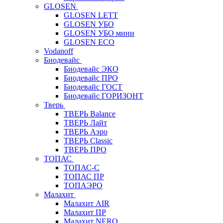
GLOSEN
GLOSEN LETT
GLOSEN УБО
GLOSEN УБО мини
GLOSEN ECO
Vodanoff
Биодевайс
Биодевайс ЭКО
Биодевайс ПРО
Биодевайс ГОСТ
Биодевайс ГОРИЗОНТ
Тверь
ТВЕРЬ Balance
ТВЕРЬ Лайт
ТВЕРЬ Аэро
ТВЕРЬ Classic
ТВЕРЬ ПРО
ТОПАС
ТОПАС-С
ТОПАС ПР
ТОПАЭРО
Малахит
Малахит AIR
Малахит ПР
Малахит NERO