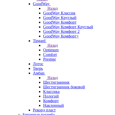
GoodWay
Назад
GoodWay Классик
GoodWay Круглый
GoodWay Комфорт
GoodWay Комфорт Круглый
GoodWay Комфорт 2
GoodWay Комфорт+
Tingard
Назад
Optimum
Comfort
Prestige
Лотос
Тверь
Амбар
Назад
Шестигранник
Шестигранник боковой
Классика
Пологий
Комфорт
Наклонный
Рекорд пласт
Бетонные погреба