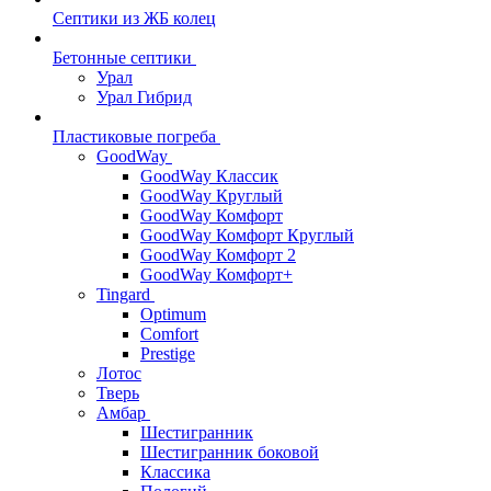
Септики из ЖБ колец
Бетонные септики
Урал
Урал Гибрид
Пластиковые погреба
GoodWay
GoodWay Классик
GoodWay Круглый
GoodWay Комфорт
GoodWay Комфорт Круглый
GoodWay Комфорт 2
GoodWay Комфорт+
Tingard
Optimum
Comfort
Prestige
Лотос
Тверь
Амбар
Шестигранник
Шестигранник боковой
Классика