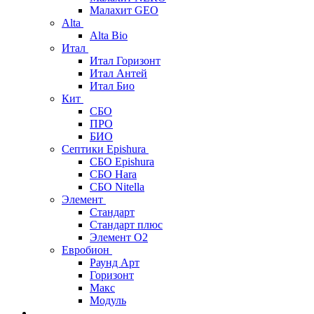
Малахит GEO
Alta
Alta Bio
Итал
Итал Горизонт
Итал Антей
Итал Био
Кит
СБО
ПРО
БИО
Септики Epishura
СБО Epishura
СБО Hara
СБО Nitella
Элемент
Стандарт
Стандарт плюс
Элемент О2
Евробион
Раунд Арт
Горизонт
Макс
Модуль