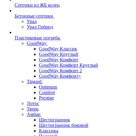
Септики из ЖБ колец
Бетонные септики
Урал
Урал Гибрид
Пластиковые погреба
GoodWay
GoodWay Классик
GoodWay Круглый
GoodWay Комфорт
GoodWay Комфорт Круглый
GoodWay Комфорт 2
GoodWay Комфорт+
Tingard
Optimum
Comfort
Prestige
Лотос
Тверь
Амбар
Шестигранник
Шестигранник боковой
Классика