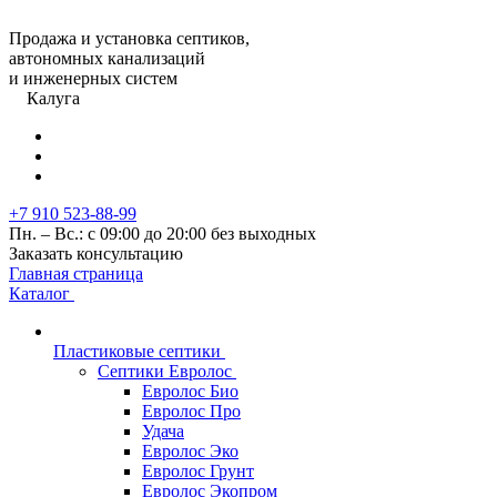
Продажа и установка септиков,
автономных канализаций
и инженерных систем
Калуга
+7 910 523-88-99
Пн. – Вс.: с 09:00 до 20:00 без выходных
Заказать консультацию
Главная страница
Каталог
Пластиковые септики
Септики Евролос
Евролос Био
Евролос Про
Удача
Евролос Эко
Евролос Грунт
Евролос Экопром