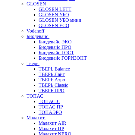
GLOSEN
GLOSEN LETT
GLOSEN УБО
GLOSEN УБО мини
GLOSEN ECO
Vodanoff
Биодевайс
Биодевайс ЭКО
Биодевайс ПРО
Биодевайс ГОСТ
Биодевайс ГОРИЗОНТ
Тверь
ТВЕРЬ Balance
ТВЕРЬ Лайт
ТВЕРЬ Аэро
ТВЕРЬ Classic
ТВЕРЬ ПРО
ТОПАС
ТОПАС-С
ТОПАС ПР
ТОПАЭРО
Малахит
Малахит AIR
Малахит ПР
Малахит NERO