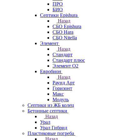
ПРО
БИО
Септики Epishura
Назад
СБО Epishura
СБО Hara
СБО Nitella
Элемент
Назад
Стандарт
Стандарт плюс
Элемент О2
Евробион
Назад
Раунд Арт
Горизонт
Макс
Модуль
Септики из ЖБ колец
Бетонные септики
Назад
Урал
Урал Гибрид
Пластиковые погреба
Назад