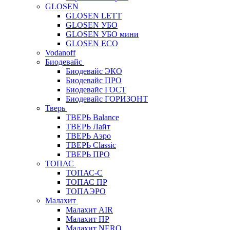
GLOSEN
GLOSEN LETT
GLOSEN УБО
GLOSEN УБО мини
GLOSEN ECO
Vodanoff
Биодевайс
Биодевайс ЭКО
Биодевайс ПРО
Биодевайс ГОСТ
Биодевайс ГОРИЗОНТ
Тверь
ТВЕРЬ Balance
ТВЕРЬ Лайт
ТВЕРЬ Аэро
ТВЕРЬ Classic
ТВЕРЬ ПРО
ТОПАС
ТОПАС-С
ТОПАС ПР
ТОПАЭРО
Малахит
Малахит AIR
Малахит ПР
Малахит NERO