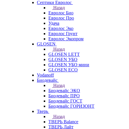
Септики Евролос
Назад
Евролос Био
Евролос Про
Удача
Евролос Эко
Евролос Грунт
Евролос Экопром
GLOSEN
Назад
GLOSEN LETT
GLOSEN УБО
GLOSEN УБО мини
GLOSEN ECO
Vodanoff
Биодевайс
Назад
Биодевайс ЭКО
Биодевайс ПРО
Биодевайс ГОСТ
Биодевайс ГОРИЗОНТ
Тверь
Назад
ТВЕРЬ Balance
ТВЕРЬ Лайт