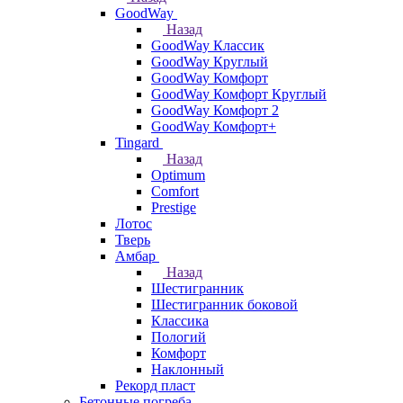
GoodWay
Назад
GoodWay Классик
GoodWay Круглый
GoodWay Комфорт
GoodWay Комфорт Круглый
GoodWay Комфорт 2
GoodWay Комфорт+
Tingard
Назад
Optimum
Comfort
Prestige
Лотос
Тверь
Амбар
Назад
Шестигранник
Шестигранник боковой
Классика
Пологий
Комфорт
Наклонный
Рекорд пласт
Бетонные погреба