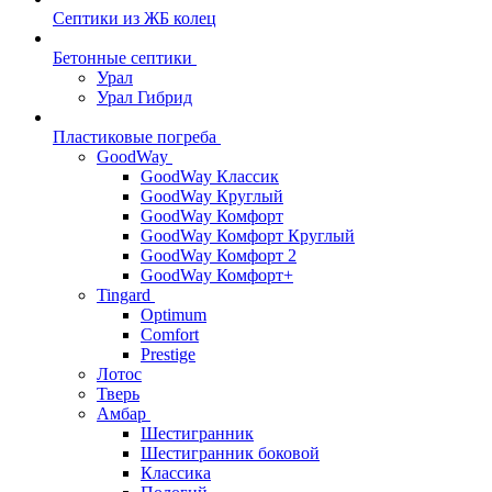
Септики из ЖБ колец
Бетонные септики
Урал
Урал Гибрид
Пластиковые погреба
GoodWay
GoodWay Классик
GoodWay Круглый
GoodWay Комфорт
GoodWay Комфорт Круглый
GoodWay Комфорт 2
GoodWay Комфорт+
Tingard
Optimum
Comfort
Prestige
Лотос
Тверь
Амбар
Шестигранник
Шестигранник боковой
Классика