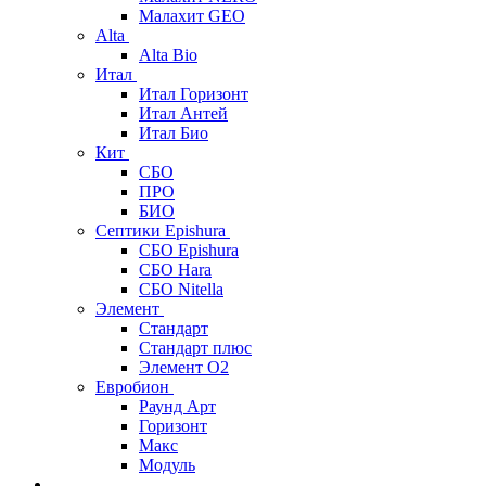
Малахит GEO
Alta
Alta Bio
Итал
Итал Горизонт
Итал Антей
Итал Био
Кит
СБО
ПРО
БИО
Септики Epishura
СБО Epishura
СБО Hara
СБО Nitella
Элемент
Стандарт
Стандарт плюс
Элемент О2
Евробион
Раунд Арт
Горизонт
Макс
Модуль