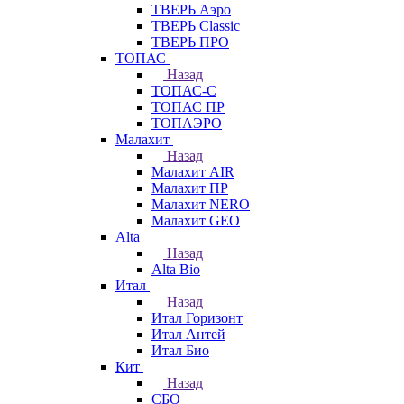
ТВЕРЬ Аэро
ТВЕРЬ Classic
ТВЕРЬ ПРО
ТОПАС
Назад
ТОПАС-С
ТОПАС ПР
ТОПАЭРО
Малахит
Назад
Малахит AIR
Малахит ПР
Малахит NERO
Малахит GEO
Alta
Назад
Alta Bio
Итал
Назад
Итал Горизонт
Итал Антей
Итал Био
Кит
Назад
СБО