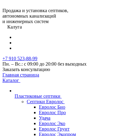
Продажа и установка септиков,
автономных канализаций
и инженерных систем
Калуга
+7 910 523-88-99
Пн. – Вс.: с 09:00 до 20:00 без выходных
Заказать консультацию
Главная страница
Каталог
Пластиковые септики
Септики Евролос
Евролос Био
Евролос Про
Удача
Евролос Эко
Евролос Грунт
Евролос Экопром