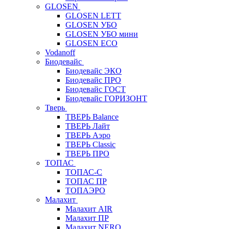
GLOSEN
GLOSEN LETT
GLOSEN УБО
GLOSEN УБО мини
GLOSEN ECO
Vodanoff
Биодевайс
Биодевайс ЭКО
Биодевайс ПРО
Биодевайс ГОСТ
Биодевайс ГОРИЗОНТ
Тверь
ТВЕРЬ Balance
ТВЕРЬ Лайт
ТВЕРЬ Аэро
ТВЕРЬ Classic
ТВЕРЬ ПРО
ТОПАС
ТОПАС-С
ТОПАС ПР
ТОПАЭРО
Малахит
Малахит AIR
Малахит ПР
Малахит NERO