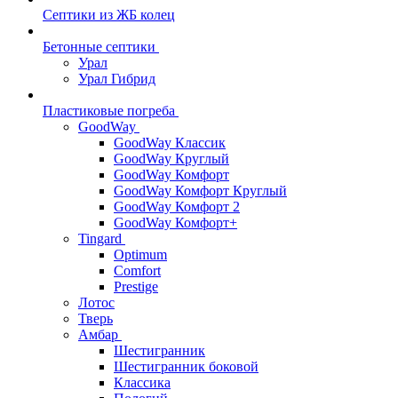
Септики из ЖБ колец
Бетонные септики
Урал
Урал Гибрид
Пластиковые погреба
GoodWay
GoodWay Классик
GoodWay Круглый
GoodWay Комфорт
GoodWay Комфорт Круглый
GoodWay Комфорт 2
GoodWay Комфорт+
Tingard
Optimum
Comfort
Prestige
Лотос
Тверь
Амбар
Шестигранник
Шестигранник боковой
Классика