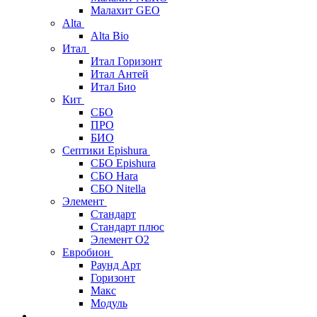
Малахит GEO
Alta
Alta Bio
Итал
Итал Горизонт
Итал Антей
Итал Био
Кит
СБО
ПРО
БИО
Септики Epishura
СБО Epishura
СБО Hara
СБО Nitella
Элемент
Стандарт
Стандарт плюс
Элемент О2
Евробион
Раунд Арт
Горизонт
Макс
Модуль