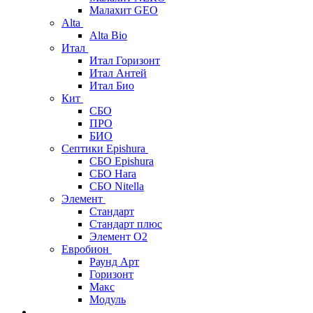
Малахит GEO
Alta
Alta Bio
Итал
Итал Горизонт
Итал Антей
Итал Био
Кит
СБО
ПРО
БИО
Септики Epishura
СБО Epishura
СБО Hara
СБО Nitella
Элемент
Стандарт
Стандарт плюс
Элемент О2
Евробион
Раунд Арт
Горизонт
Макс
Модуль