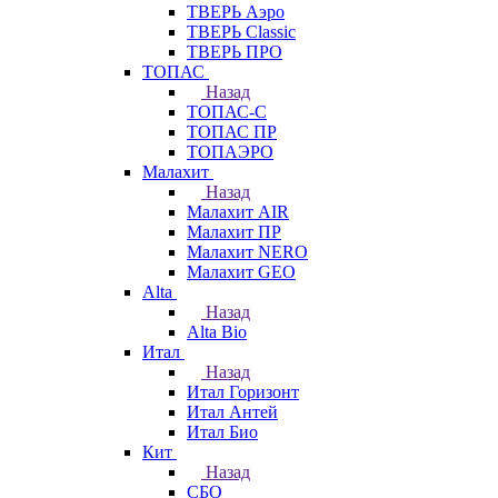
ТВЕРЬ Аэро
ТВЕРЬ Classic
ТВЕРЬ ПРО
ТОПАС
Назад
ТОПАС-С
ТОПАС ПР
ТОПАЭРО
Малахит
Назад
Малахит AIR
Малахит ПР
Малахит NERO
Малахит GEO
Alta
Назад
Alta Bio
Итал
Назад
Итал Горизонт
Итал Антей
Итал Био
Кит
Назад
СБО