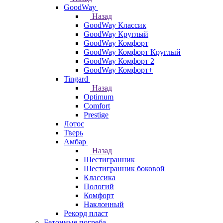
GoodWay
Назад
GoodWay Классик
GoodWay Круглый
GoodWay Комфорт
GoodWay Комфорт Круглый
GoodWay Комфорт 2
GoodWay Комфорт+
Tingard
Назад
Optimum
Comfort
Prestige
Лотос
Тверь
Амбар
Назад
Шестигранник
Шестигранник боковой
Классика
Пологий
Комфорт
Наклонный
Рекорд пласт
Бетонные погреба