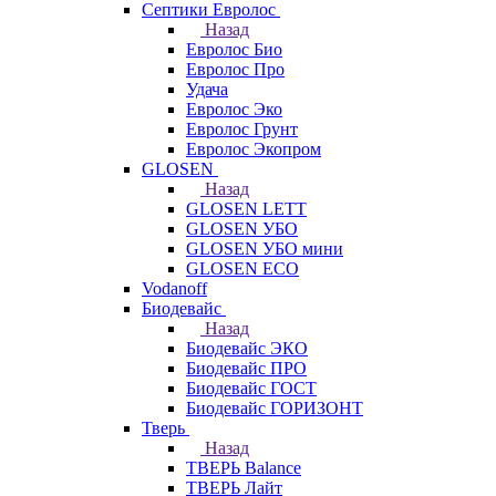
Септики Евролос
Назад
Евролос Био
Евролос Про
Удача
Евролос Эко
Евролос Грунт
Евролос Экопром
GLOSEN
Назад
GLOSEN LETT
GLOSEN УБО
GLOSEN УБО мини
GLOSEN ECO
Vodanoff
Биодевайс
Назад
Биодевайс ЭКО
Биодевайс ПРО
Биодевайс ГОСТ
Биодевайс ГОРИЗОНТ
Тверь
Назад
ТВЕРЬ Balance
ТВЕРЬ Лайт