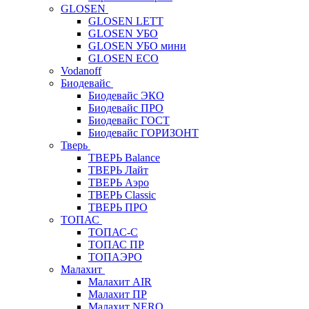
GLOSEN
GLOSEN LETT
GLOSEN УБО
GLOSEN УБО мини
GLOSEN ECO
Vodanoff
Биодевайс
Биодевайс ЭКО
Биодевайс ПРО
Биодевайс ГОСТ
Биодевайс ГОРИЗОНТ
Тверь
ТВЕРЬ Balance
ТВЕРЬ Лайт
ТВЕРЬ Аэро
ТВЕРЬ Classic
ТВЕРЬ ПРО
ТОПАС
ТОПАС-С
ТОПАС ПР
ТОПАЭРО
Малахит
Малахит AIR
Малахит ПР
Малахит NERO