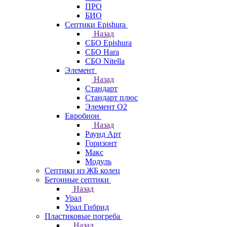
ПРО
БИО
Септики Epishura
Назад
СБО Epishura
СБО Hara
СБО Nitella
Элемент
Назад
Стандарт
Стандарт плюс
Элемент О2
Евробион
Назад
Раунд Арт
Горизонт
Макс
Модуль
Септики из ЖБ колец
Бетонные септики
Назад
Урал
Урал Гибрид
Пластиковые погреба
Назад