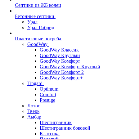
Септики из ЖБ колец
Бетонные септики
Урал
Урал Гибрид
Пластиковые погреба
GoodWay
GoodWay Классик
GoodWay Круглый
GoodWay Комфорт
GoodWay Комфорт Круглый
GoodWay Комфорт 2
GoodWay Комфорт+
Tingard
Optimum
Comfort
Prestige
Лотос
Тверь
Амбар
Шестигранник
Шестигранник боковой
Классика