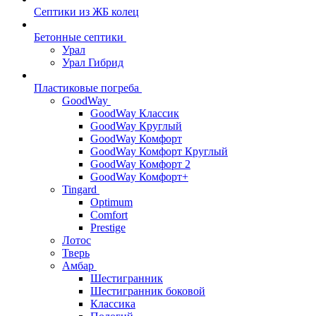
Септики из ЖБ колец
Бетонные септики
Урал
Урал Гибрид
Пластиковые погреба
GoodWay
GoodWay Классик
GoodWay Круглый
GoodWay Комфорт
GoodWay Комфорт Круглый
GoodWay Комфорт 2
GoodWay Комфорт+
Tingard
Optimum
Comfort
Prestige
Лотос
Тверь
Амбар
Шестигранник
Шестигранник боковой
Классика