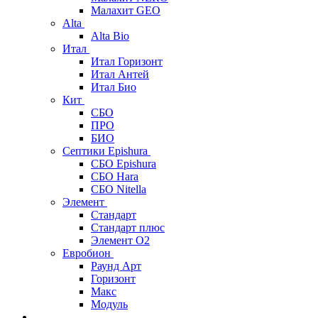
Малахит GEO
Alta
Alta Bio
Итал
Итал Горизонт
Итал Антей
Итал Био
Кит
СБО
ПРО
БИО
Септики Epishura
СБО Epishura
СБО Hara
СБО Nitella
Элемент
Стандарт
Стандарт плюс
Элемент О2
Евробион
Раунд Арт
Горизонт
Макс
Модуль