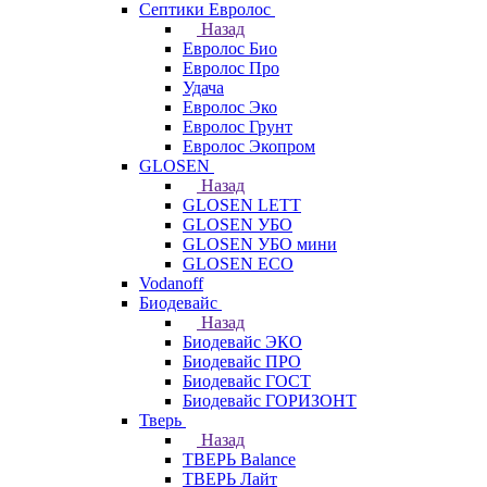
Септики Евролос
Назад
Евролос Био
Евролос Про
Удача
Евролос Эко
Евролос Грунт
Евролос Экопром
GLOSEN
Назад
GLOSEN LETT
GLOSEN УБО
GLOSEN УБО мини
GLOSEN ECO
Vodanoff
Биодевайс
Назад
Биодевайс ЭКО
Биодевайс ПРО
Биодевайс ГОСТ
Биодевайс ГОРИЗОНТ
Тверь
Назад
ТВЕРЬ Balance
ТВЕРЬ Лайт