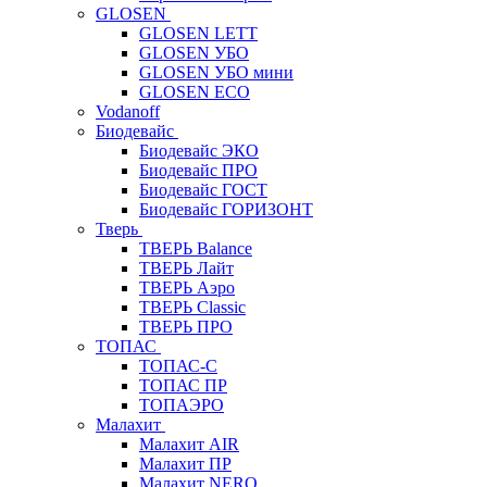
GLOSEN
GLOSEN LETT
GLOSEN УБО
GLOSEN УБО мини
GLOSEN ECO
Vodanoff
Биодевайс
Биодевайс ЭКО
Биодевайс ПРО
Биодевайс ГОСТ
Биодевайс ГОРИЗОНТ
Тверь
ТВЕРЬ Balance
ТВЕРЬ Лайт
ТВЕРЬ Аэро
ТВЕРЬ Classic
ТВЕРЬ ПРО
ТОПАС
ТОПАС-С
ТОПАС ПР
ТОПАЭРО
Малахит
Малахит AIR
Малахит ПР
Малахит NERO