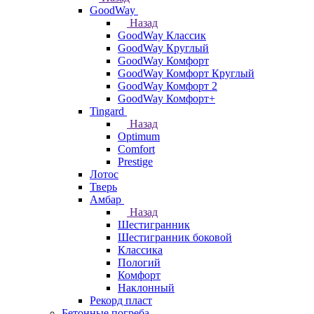
GoodWay
Назад
GoodWay Классик
GoodWay Круглый
GoodWay Комфорт
GoodWay Комфорт Круглый
GoodWay Комфорт 2
GoodWay Комфорт+
Tingard
Назад
Optimum
Comfort
Prestige
Лотос
Тверь
Амбар
Назад
Шестигранник
Шестигранник боковой
Классика
Пологий
Комфорт
Наклонный
Рекорд пласт
Бетонные погреба