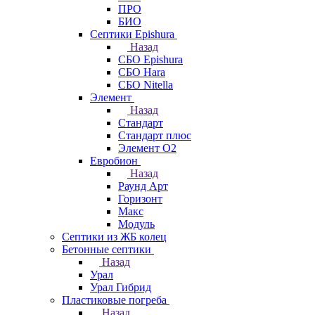
ПРО
БИО
Септики Epishura
Назад
СБО Epishura
СБО Hara
СБО Nitella
Элемент
Назад
Стандарт
Стандарт плюс
Элемент О2
Евробион
Назад
Раунд Арт
Горизонт
Макс
Модуль
Септики из ЖБ колец
Бетонные септики
Назад
Урал
Урал Гибрид
Пластиковые погреба
Назад