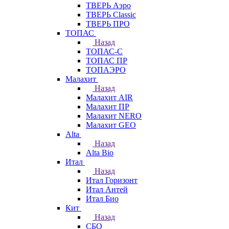
ТВЕРЬ Аэро
ТВЕРЬ Classic
ТВЕРЬ ПРО
ТОПАС
Назад
ТОПАС-С
ТОПАС ПР
ТОПАЭРО
Малахит
Назад
Малахит AIR
Малахит ПР
Малахит NERO
Малахит GEO
Alta
Назад
Alta Bio
Итал
Назад
Итал Горизонт
Итал Антей
Итал Био
Кит
Назад
СБО