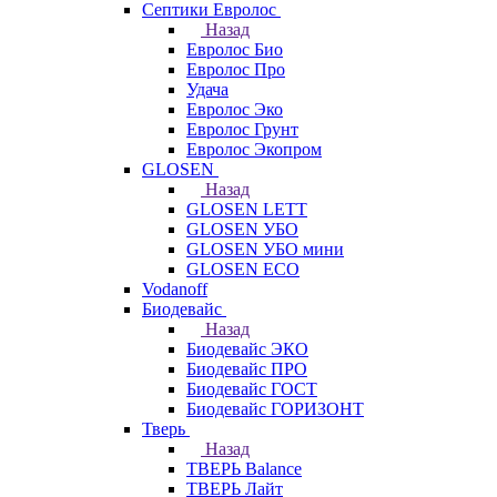
Септики Евролос
Назад
Евролос Био
Евролос Про
Удача
Евролос Эко
Евролос Грунт
Евролос Экопром
GLOSEN
Назад
GLOSEN LETT
GLOSEN УБО
GLOSEN УБО мини
GLOSEN ECO
Vodanoff
Биодевайс
Назад
Биодевайс ЭКО
Биодевайс ПРО
Биодевайс ГОСТ
Биодевайс ГОРИЗОНТ
Тверь
Назад
ТВЕРЬ Balance
ТВЕРЬ Лайт