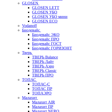
GLOSEN
GLOSEN LETT
GLOSEN УБО
GLOSEN УБО мини
GLOSEN ECO
Vodanoff
Биодевайс
Биодевайс ЭКО
Биодевайс ПРО
Биодевайс ГОСТ
Биодевайс ГОРИЗОНТ
Тверь
ТВЕРЬ Balance
ТВЕРЬ Лайт
ТВЕРЬ Аэро
ТВЕРЬ Classic
ТВЕРЬ ПРО
ТОПАС
ТОПАС-С
ТОПАС ПР
ТОПАЭРО
Малахит
Малахит AIR
Малахит ПР
Малахит NERO