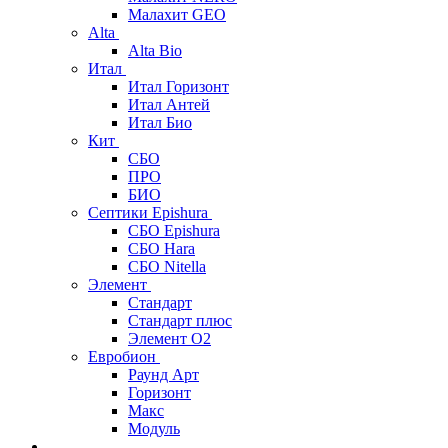
Малахит GEO
Alta
Alta Bio
Итал
Итал Горизонт
Итал Антей
Итал Био
Кит
СБО
ПРО
БИО
Септики Epishura
СБО Epishura
СБО Hara
СБО Nitella
Элемент
Стандарт
Стандарт плюс
Элемент О2
Евробион
Раунд Арт
Горизонт
Макс
Модуль