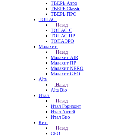
ТВЕРЬ Аэро
ТВЕРЬ Classic
ТВЕРЬ ПРО
ТОПАС
Назад
ТОПАС-С
ТОПАС ПР
ТОПАЭРО
Малахит
Назад
Малахит AIR
Малахит ПР
Малахит NERO
Малахит GEO
Alta
Назад
Alta Bio
Итал
Назад
Итал Горизонт
Итал Антей
Итал Био
Кит
Назад
СБО