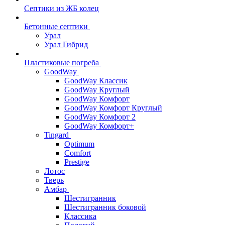
Септики из ЖБ колец
Бетонные септики
Урал
Урал Гибрид
Пластиковые погреба
GoodWay
GoodWay Классик
GoodWay Круглый
GoodWay Комфорт
GoodWay Комфорт Круглый
GoodWay Комфорт 2
GoodWay Комфорт+
Tingard
Optimum
Comfort
Prestige
Лотос
Тверь
Амбар
Шестигранник
Шестигранник боковой
Классика