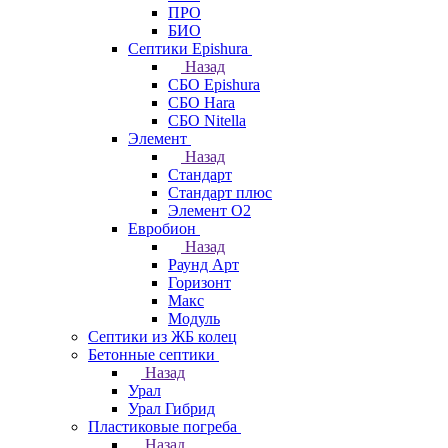
ПРО
БИО
Септики Epishura
Назад
СБО Epishura
СБО Hara
СБО Nitella
Элемент
Назад
Стандарт
Стандарт плюс
Элемент О2
Евробион
Назад
Раунд Арт
Горизонт
Макс
Модуль
Септики из ЖБ колец
Бетонные септики
Назад
Урал
Урал Гибрид
Пластиковые погреба
Назад