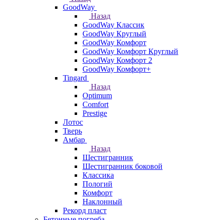
GoodWay
Назад
GoodWay Классик
GoodWay Круглый
GoodWay Комфорт
GoodWay Комфорт Круглый
GoodWay Комфорт 2
GoodWay Комфорт+
Tingard
Назад
Optimum
Comfort
Prestige
Лотос
Тверь
Амбар
Назад
Шестигранник
Шестигранник боковой
Классика
Пологий
Комфорт
Наклонный
Рекорд пласт
Бетонные погреба