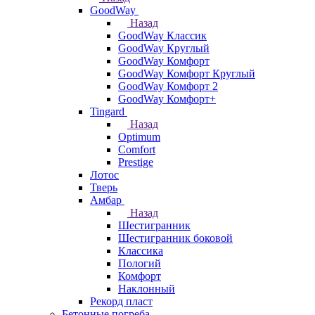
GoodWay
Назад
GoodWay Классик
GoodWay Круглый
GoodWay Комфорт
GoodWay Комфорт Круглый
GoodWay Комфорт 2
GoodWay Комфорт+
Tingard
Назад
Optimum
Comfort
Prestige
Лотос
Тверь
Амбар
Назад
Шестигранник
Шестигранник боковой
Классика
Пологий
Комфорт
Наклонный
Рекорд пласт
Бетонные погреба