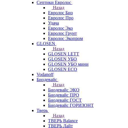
Септики Евролос
Назад
Евролос Био
Евролос Про
Удача
Евролос Эко
Евролос Грунт
Евролос Экопром
GLOSEN
Назад
GLOSEN LETT
GLOSEN УБО
GLOSEN УБО мини
GLOSEN ECO
Vodanoff
Биодевайс
Назад
Биодевайс ЭКО
Биодевайс ПРО
Биодевайс ГОСТ
Биодевайс ГОРИЗОНТ
Тверь
Назад
ТВЕРЬ Balance
ТВЕРЬ Лайт