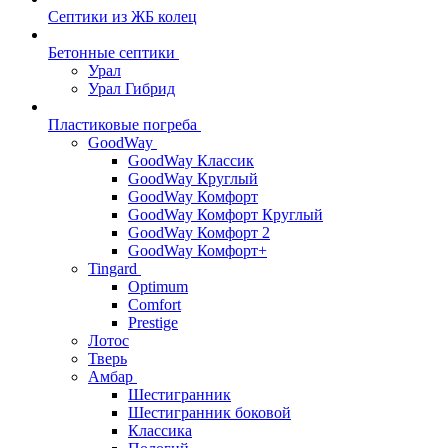
Септики из ЖБ колец
Бетонные септики
Урал
Урал Гибрид
Пластиковые погреба
GoodWay
GoodWay Классик
GoodWay Круглый
GoodWay Комфорт
GoodWay Комфорт Круглый
GoodWay Комфорт 2
GoodWay Комфорт+
Tingard
Optimum
Comfort
Prestige
Лотос
Тверь
Амбар
Шестигранник
Шестигранник боковой
Классика