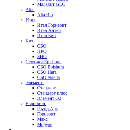
Малахит GEO
Alta
Alta Bio
Итал
Итал Горизонт
Итал Антей
Итал Био
Кит
СБО
ПРО
БИО
Септики Epishura
СБО Epishura
СБО Hara
СБО Nitella
Элемент
Стандарт
Стандарт плюс
Элемент О2
Евробион
Раунд Арт
Горизонт
Макс
Модуль