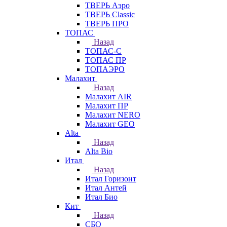
ТВЕРЬ Аэро
ТВЕРЬ Classic
ТВЕРЬ ПРО
ТОПАС
Назад
ТОПАС-С
ТОПАС ПР
ТОПАЭРО
Малахит
Назад
Малахит AIR
Малахит ПР
Малахит NERO
Малахит GEO
Alta
Назад
Alta Bio
Итал
Назад
Итал Горизонт
Итал Антей
Итал Био
Кит
Назад
СБО