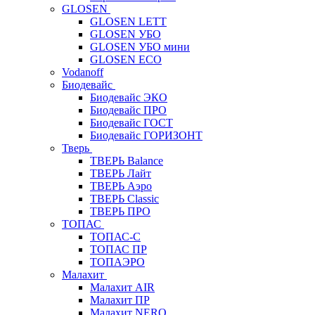
GLOSEN
GLOSEN LETT
GLOSEN УБО
GLOSEN УБО мини
GLOSEN ECO
Vodanoff
Биодевайс
Биодевайс ЭКО
Биодевайс ПРО
Биодевайс ГОСТ
Биодевайс ГОРИЗОНТ
Тверь
ТВЕРЬ Balance
ТВЕРЬ Лайт
ТВЕРЬ Аэро
ТВЕРЬ Classic
ТВЕРЬ ПРО
ТОПАС
ТОПАС-С
ТОПАС ПР
ТОПАЭРО
Малахит
Малахит AIR
Малахит ПР
Малахит NERO