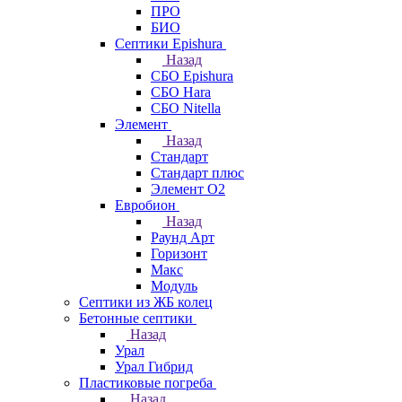
ПРО
БИО
Септики Epishura
Назад
СБО Epishura
СБО Hara
СБО Nitella
Элемент
Назад
Стандарт
Стандарт плюс
Элемент О2
Евробион
Назад
Раунд Арт
Горизонт
Макс
Модуль
Септики из ЖБ колец
Бетонные септики
Назад
Урал
Урал Гибрид
Пластиковые погреба
Назад