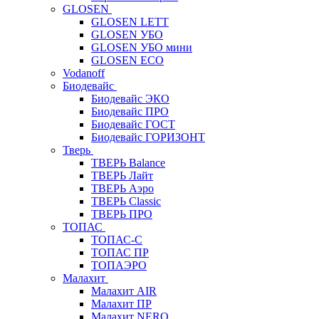
GLOSEN
GLOSEN LETT
GLOSEN УБО
GLOSEN УБО мини
GLOSEN ECO
Vodanoff
Биодевайс
Биодевайс ЭКО
Биодевайс ПРО
Биодевайс ГОСТ
Биодевайс ГОРИЗОНТ
Тверь
ТВЕРЬ Balance
ТВЕРЬ Лайт
ТВЕРЬ Аэро
ТВЕРЬ Classic
ТВЕРЬ ПРО
ТОПАС
ТОПАС-С
ТОПАС ПР
ТОПАЭРО
Малахит
Малахит AIR
Малахит ПР
Малахит NERO