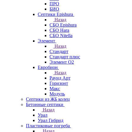
ПРО
БИО
Септики Epishura
Назад
СБО Epishura
СБО Hara
СБО Nitella
Элемент
Назад
Стандарт
Стандарт плюс
Элемент О2
Евробион
Назад
Раунд Арт
Горизонт
Макс
Модуль
Септики из ЖБ колец
Бетонные септики
Назад
Урал
Урал Гибрид
Пластиковые погреба
Назад