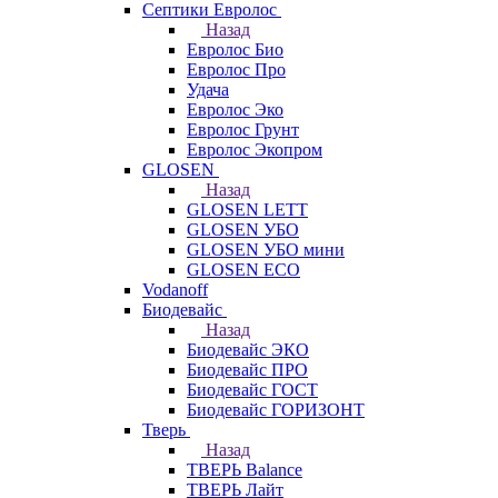
Септики Евролос
Назад
Евролос Био
Евролос Про
Удача
Евролос Эко
Евролос Грунт
Евролос Экопром
GLOSEN
Назад
GLOSEN LETT
GLOSEN УБО
GLOSEN УБО мини
GLOSEN ECO
Vodanoff
Биодевайс
Назад
Биодевайс ЭКО
Биодевайс ПРО
Биодевайс ГОСТ
Биодевайс ГОРИЗОНТ
Тверь
Назад
ТВЕРЬ Balance
ТВЕРЬ Лайт