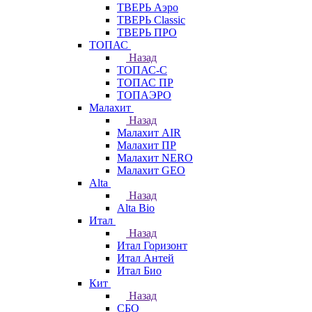
ТВЕРЬ Аэро
ТВЕРЬ Classic
ТВЕРЬ ПРО
ТОПАС
Назад
ТОПАС-С
ТОПАС ПР
ТОПАЭРО
Малахит
Назад
Малахит AIR
Малахит ПР
Малахит NERO
Малахит GEO
Alta
Назад
Alta Bio
Итал
Назад
Итал Горизонт
Итал Антей
Итал Био
Кит
Назад
СБО