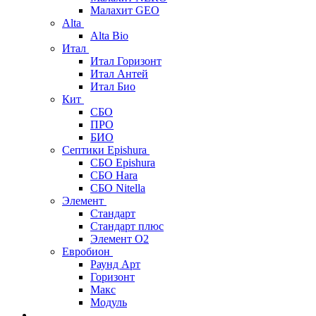
Малахит GEO
Alta
Alta Bio
Итал
Итал Горизонт
Итал Антей
Итал Био
Кит
СБО
ПРО
БИО
Септики Epishura
СБО Epishura
СБО Hara
СБО Nitella
Элемент
Стандарт
Стандарт плюс
Элемент О2
Евробион
Раунд Арт
Горизонт
Макс
Модуль