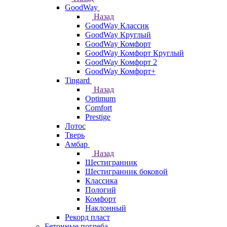
GoodWay
Назад
GoodWay Классик
GoodWay Круглый
GoodWay Комфорт
GoodWay Комфорт Круглый
GoodWay Комфорт 2
GoodWay Комфорт+
Tingard
Назад
Optimum
Comfort
Prestige
Лотос
Тверь
Амбар
Назад
Шестигранник
Шестигранник боковой
Классика
Пологий
Комфорт
Наклонный
Рекорд пласт
Бетонные погреба