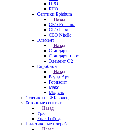
ПРО
БИО
Септики Epishura
Назад
СБО Epishura
СБО Hara
СБО Nitella
Элемент
Назад
Стандарт
Стандарт плюс
Элемент О2
Евробион
Назад
Раунд Арт
Горизонт
Макс
Модуль
Септики из ЖБ колец
Бетонные септики
Назад
Урал
Урал Гибрид
Пластиковые погреба
Назад