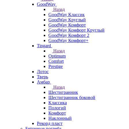
GoodWay
Назад
GoodWay Классик
GoodWay Круглый
GoodWay Комфорт
GoodWay Комфорт Круглый
GoodWay Комфорт 2
GoodWay Комфорт+
Tingard
Назад
Optimum
Comfort
Prestige
Лотос
Тверь
Амбар
Назад
Шестигранник
Шестигранник боковой
Классика
Пологий
Комфорт
Наклонный
Рекорд пласт
Бетонные погреба