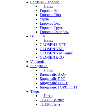
Септики Евролос
Назад
Евролос Био
Евролос Про
Удача
Евролос Эко
Евролос Грунт
Евролос Экопром
GLOSEN
Назад
GLOSEN LETT
GLOSEN УБО
GLOSEN УБО мини
GLOSEN ECO
Vodanoff
Биодевайс
Назад
Биодевайс ЭКО
Биодевайс ПРО
Биодевайс ГОСТ
Биодевайс ГОРИЗОНТ
Тверь
Назад
ТВЕРЬ Balance
ТВЕРЬ Лайт