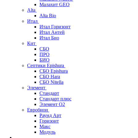
Малахит GEO
Alta
Alta Bio
Итал
Итал Горизонт
Итал Антей
Итал Био
Кит
СБО
ПРО
БИО
Септики Epishura
СБО Epishura
СБО Hara
СБО Nitella
Элемент
Стандарт
Стандарт плюс
Элемент О2
Евробион
Раунд Арт
Горизонт
Макс
Модуль