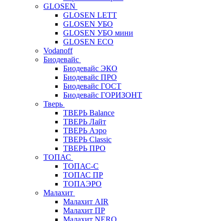
GLOSEN
GLOSEN LETT
GLOSEN УБО
GLOSEN УБО мини
GLOSEN ECO
Vodanoff
Биодевайс
Биодевайс ЭКО
Биодевайс ПРО
Биодевайс ГОСТ
Биодевайс ГОРИЗОНТ
Тверь
ТВЕРЬ Balance
ТВЕРЬ Лайт
ТВЕРЬ Аэро
ТВЕРЬ Classic
ТВЕРЬ ПРО
ТОПАС
ТОПАС-С
ТОПАС ПР
ТОПАЭРО
Малахит
Малахит AIR
Малахит ПР
Малахит NERO