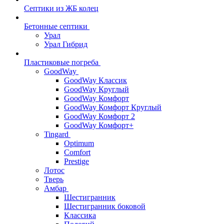
Септики из ЖБ колец
Бетонные септики
Урал
Урал Гибрид
Пластиковые погреба
GoodWay
GoodWay Классик
GoodWay Круглый
GoodWay Комфорт
GoodWay Комфорт Круглый
GoodWay Комфорт 2
GoodWay Комфорт+
Tingard
Optimum
Comfort
Prestige
Лотос
Тверь
Амбар
Шестигранник
Шестигранник боковой
Классика