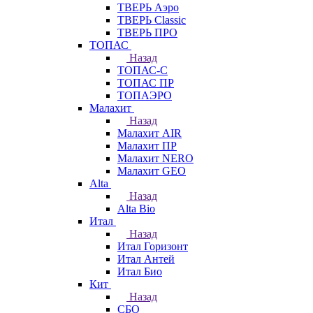
ТВЕРЬ Аэро
ТВЕРЬ Classic
ТВЕРЬ ПРО
ТОПАС
Назад
ТОПАС-С
ТОПАС ПР
ТОПАЭРО
Малахит
Назад
Малахит AIR
Малахит ПР
Малахит NERO
Малахит GEO
Alta
Назад
Alta Bio
Итал
Назад
Итал Горизонт
Итал Антей
Итал Био
Кит
Назад
СБО