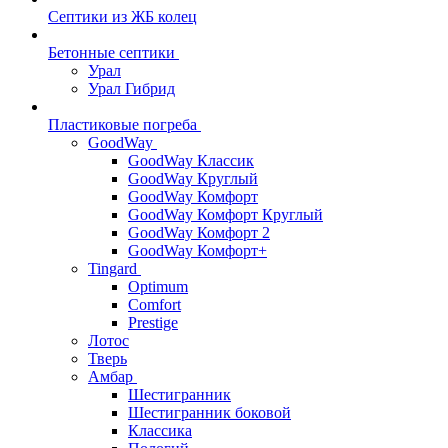
Септики из ЖБ колец
Бетонные септики
Урал
Урал Гибрид
Пластиковые погреба
GoodWay
GoodWay Классик
GoodWay Круглый
GoodWay Комфорт
GoodWay Комфорт Круглый
GoodWay Комфорт 2
GoodWay Комфорт+
Tingard
Optimum
Comfort
Prestige
Лотос
Тверь
Амбар
Шестигранник
Шестигранник боковой
Классика