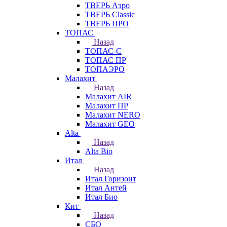
ТВЕРЬ Аэро
ТВЕРЬ Classic
ТВЕРЬ ПРО
ТОПАС
Назад
ТОПАС-С
ТОПАС ПР
ТОПАЭРО
Малахит
Назад
Малахит AIR
Малахит ПР
Малахит NERO
Малахит GEO
Alta
Назад
Alta Bio
Итал
Назад
Итал Горизонт
Итал Антей
Итал Био
Кит
Назад
СБО