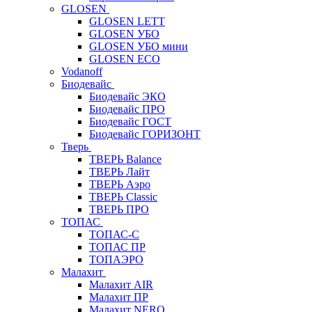
GLOSEN
GLOSEN LETT
GLOSEN УБО
GLOSEN УБО мини
GLOSEN ECO
Vodanoff
Биодевайс
Биодевайс ЭКО
Биодевайс ПРО
Биодевайс ГОСТ
Биодевайс ГОРИЗОНТ
Тверь
ТВЕРЬ Balance
ТВЕРЬ Лайт
ТВЕРЬ Аэро
ТВЕРЬ Classic
ТВЕРЬ ПРО
ТОПАС
ТОПАС-С
ТОПАС ПР
ТОПАЭРО
Малахит
Малахит AIR
Малахит ПР
Малахит NERO