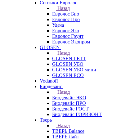
Септики Евролос
Назад
Евролос Био
Евролос Про
Удача
Евролос Эко
Евролос Грунт
Евролос Экопром
GLOSEN
Назад
GLOSEN LETT
GLOSEN УБО
GLOSEN УБО мини
GLOSEN ECO
Vodanoff
Биодевайс
Назад
Биодевайс ЭКО
Биодевайс ПРО
Биодевайс ГОСТ
Биодевайс ГОРИЗОНТ
Тверь
Назад
ТВЕРЬ Balance
ТВЕРЬ Лайт