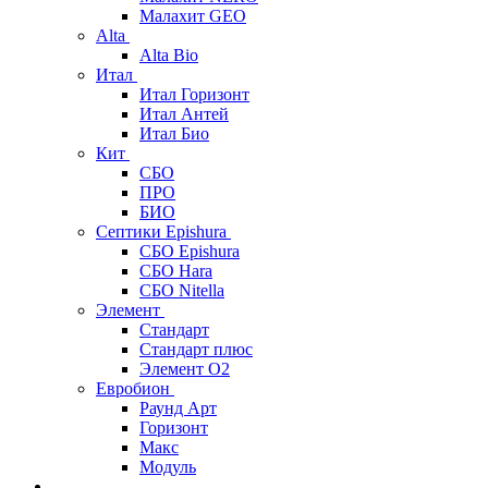
Малахит GEO
Alta
Alta Bio
Итал
Итал Горизонт
Итал Антей
Итал Био
Кит
СБО
ПРО
БИО
Септики Epishura
СБО Epishura
СБО Hara
СБО Nitella
Элемент
Стандарт
Стандарт плюс
Элемент О2
Евробион
Раунд Арт
Горизонт
Макс
Модуль