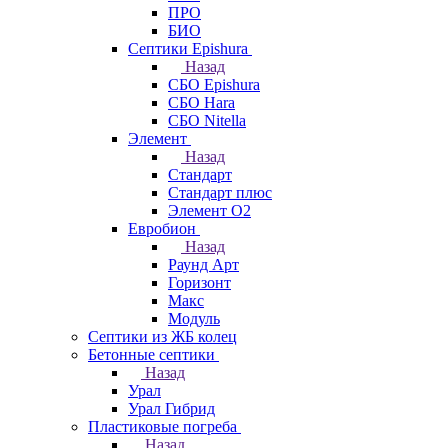
ПРО
БИО
Септики Epishura
Назад
СБО Epishura
СБО Hara
СБО Nitella
Элемент
Назад
Стандарт
Стандарт плюс
Элемент О2
Евробион
Назад
Раунд Арт
Горизонт
Макс
Модуль
Септики из ЖБ колец
Бетонные септики
Назад
Урал
Урал Гибрид
Пластиковые погреба
Назад