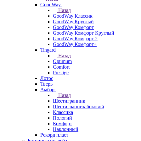
GoodWay
Назад
GoodWay Классик
GoodWay Круглый
GoodWay Комфорт
GoodWay Комфорт Круглый
GoodWay Комфорт 2
GoodWay Комфорт+
Tingard
Назад
Optimum
Comfort
Prestige
Лотос
Тверь
Амбар
Назад
Шестигранник
Шестигранник боковой
Классика
Пологий
Комфорт
Наклонный
Рекорд пласт
Бетонные погреба