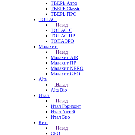
ТВЕРЬ Аэро
ТВЕРЬ Classic
ТВЕРЬ ПРО
ТОПАС
Назад
ТОПАС-С
ТОПАС ПР
ТОПАЭРО
Малахит
Назад
Малахит AIR
Малахит ПР
Малахит NERO
Малахит GEO
Alta
Назад
Alta Bio
Итал
Назад
Итал Горизонт
Итал Антей
Итал Био
Кит
Назад
СБО