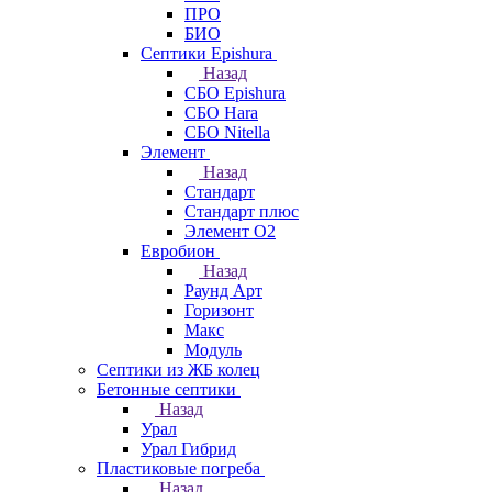
ПРО
БИО
Септики Epishura
Назад
СБО Epishura
СБО Hara
СБО Nitella
Элемент
Назад
Стандарт
Стандарт плюс
Элемент О2
Евробион
Назад
Раунд Арт
Горизонт
Макс
Модуль
Септики из ЖБ колец
Бетонные септики
Назад
Урал
Урал Гибрид
Пластиковые погреба
Назад