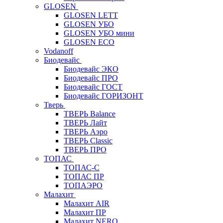
GLOSEN
GLOSEN LETT
GLOSEN УБО
GLOSEN УБО мини
GLOSEN ECO
Vodanoff
Биодевайс
Биодевайс ЭКО
Биодевайс ПРО
Биодевайс ГОСТ
Биодевайс ГОРИЗОНТ
Тверь
ТВЕРЬ Balance
ТВЕРЬ Лайт
ТВЕРЬ Аэро
ТВЕРЬ Classic
ТВЕРЬ ПРО
ТОПАС
ТОПАС-С
ТОПАС ПР
ТОПАЭРО
Малахит
Малахит AIR
Малахит ПР
Малахит NERO