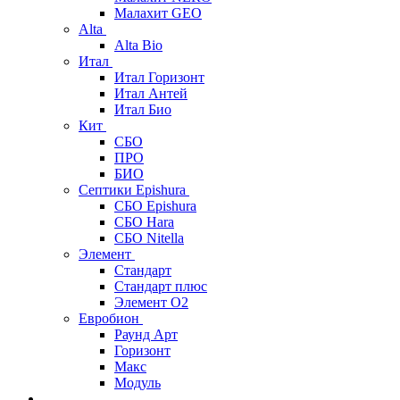
Малахит GEO
Alta
Alta Bio
Итал
Итал Горизонт
Итал Антей
Итал Био
Кит
СБО
ПРО
БИО
Септики Epishura
СБО Epishura
СБО Hara
СБО Nitella
Элемент
Стандарт
Стандарт плюс
Элемент О2
Евробион
Раунд Арт
Горизонт
Макс
Модуль