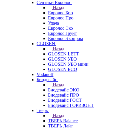
Септики Евролос
Назад
Евролос Био
Евролос Про
Удача
Евролос Эко
Евролос Грунт
Евролос Экопром
GLOSEN
Назад
GLOSEN LETT
GLOSEN УБО
GLOSEN УБО мини
GLOSEN ECO
Vodanoff
Биодевайс
Назад
Биодевайс ЭКО
Биодевайс ПРО
Биодевайс ГОСТ
Биодевайс ГОРИЗОНТ
Тверь
Назад
ТВЕРЬ Balance
ТВЕРЬ Лайт