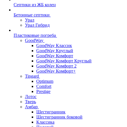
Септики из ЖБ колец
Бетонные септики
Урал
Урал Гибрид
Пластиковые погреба
GoodWay
GoodWay Классик
GoodWay Круглый
GoodWay Комфорт
GoodWay Комфорт Круглый
GoodWay Комфорт 2
GoodWay Комфорт+
Tingard
Optimum
Comfort
Prestige
Лотос
Тверь
Амбар
Шестигранник
Шестигранник боковой
Классика