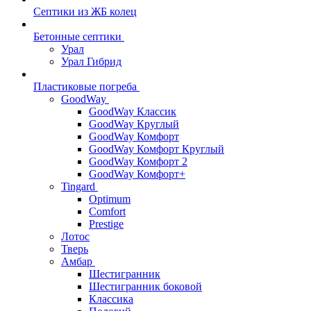
Септики из ЖБ колец
Бетонные септики
Урал
Урал Гибрид
Пластиковые погреба
GoodWay
GoodWay Классик
GoodWay Круглый
GoodWay Комфорт
GoodWay Комфорт Круглый
GoodWay Комфорт 2
GoodWay Комфорт+
Tingard
Optimum
Comfort
Prestige
Лотос
Тверь
Амбар
Шестигранник
Шестигранник боковой
Классика