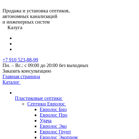
Продажа и установка септиков,
автономных канализаций
и инженерных систем
Калуга
+7 910 523-88-99
Пн. – Вс.: с 09:00 до 20:00 без выходных
Заказать консультацию
Главная страница
Каталог
Пластиковые септики
Септики Евролос
Евролос Био
Евролос Про
Удача
Евролос Эко
Евролос Грунт
Евролос Экопром