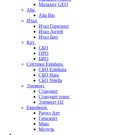
Малахит GEO
Alta
Alta Bio
Итал
Итал Горизонт
Итал Антей
Итал Био
Кит
СБО
ПРО
БИО
Септики Epishura
СБО Epishura
СБО Hara
СБО Nitella
Элемент
Стандарт
Стандарт плюс
Элемент О2
Евробион
Раунд Арт
Горизонт
Макс
Модуль