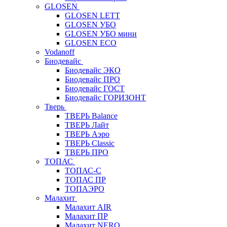
GLOSEN
GLOSEN LETT
GLOSEN УБО
GLOSEN УБО мини
GLOSEN ECO
Vodanoff
Биодевайс
Биодевайс ЭКО
Биодевайс ПРО
Биодевайс ГОСТ
Биодевайс ГОРИЗОНТ
Тверь
ТВЕРЬ Balance
ТВЕРЬ Лайт
ТВЕРЬ Аэро
ТВЕРЬ Classic
ТВЕРЬ ПРО
ТОПАС
ТОПАС-С
ТОПАС ПР
ТОПАЭРО
Малахит
Малахит AIR
Малахит ПР
Малахит NERO