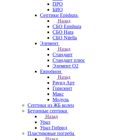
ПРО
БИО
Септики Epishura
Назад
СБО Epishura
СБО Hara
СБО Nitella
Элемент
Назад
Стандарт
Стандарт плюс
Элемент О2
Евробион
Назад
Раунд Арт
Горизонт
Макс
Модуль
Септики из ЖБ колец
Бетонные септики
Назад
Урал
Урал Гибрид
Пластиковые погреба
Назад