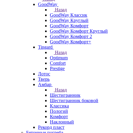
GoodWay
Назад
GoodWay Классик
GoodWay Круглый
GoodWay Комфорт
GoodWay Комфорт Круглый
GoodWay Комфорт 2
GoodWay Комфорт+
Tingard
Назад
Optimum
Comfort
Prestige
Лотос
Тверь
Амбар
Назад
Шестигранник
Шестигранник боковой
Классика
Пологий
Комфорт
Наклонный
Рекорд пласт
Бетонные погреба