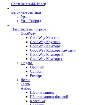
Септики из ЖБ колец
Бетонные септики
Урал
Урал Гибрид
Пластиковые погреба
GoodWay
GoodWay Классик
GoodWay Круглый
GoodWay Комфорт
GoodWay Комфорт Круглый
GoodWay Комфорт 2
GoodWay Комфорт+
Tingard
Optimum
Comfort
Prestige
Лотос
Тверь
Амбар
Шестигранник
Шестигранник боковой
Классика