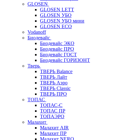
GLOSEN
GLOSEN LETT
GLOSEN УБО
GLOSEN УБО мини
GLOSEN ECO
Vodanoff
Биодевайс
Биодевайс ЭКО
Биодевайс ПРО
Биодевайс ГОСТ
Биодевайс ГОРИЗОНТ
Тверь
ТВЕРЬ Balance
ТВЕРЬ Лайт
ТВЕРЬ Аэро
ТВЕРЬ Classic
ТВЕРЬ ПРО
ТОПАС
ТОПАС-С
ТОПАС ПР
ТОПАЭРО
Малахит
Малахит AIR
Малахит ПР
Малахит NERO