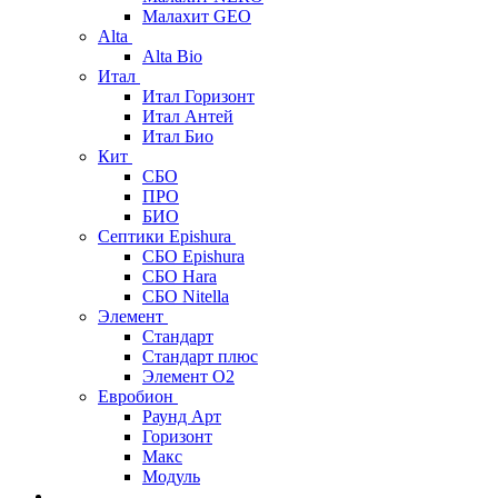
Малахит GEO
Alta
Alta Bio
Итал
Итал Горизонт
Итал Антей
Итал Био
Кит
СБО
ПРО
БИО
Септики Epishura
СБО Epishura
СБО Hara
СБО Nitella
Элемент
Стандарт
Стандарт плюс
Элемент О2
Евробион
Раунд Арт
Горизонт
Макс
Модуль