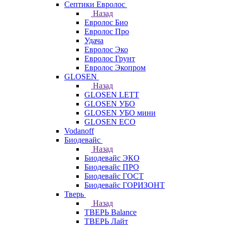
Септики Евролос
Назад
Евролос Био
Евролос Про
Удача
Евролос Эко
Евролос Грунт
Евролос Экопром
GLOSEN
Назад
GLOSEN LETT
GLOSEN УБО
GLOSEN УБО мини
GLOSEN ECO
Vodanoff
Биодевайс
Назад
Биодевайс ЭКО
Биодевайс ПРО
Биодевайс ГОСТ
Биодевайс ГОРИЗОНТ
Тверь
Назад
ТВЕРЬ Balance
ТВЕРЬ Лайт