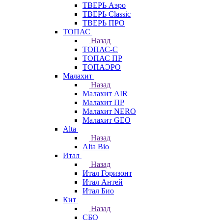
ТВЕРЬ Аэро
ТВЕРЬ Classic
ТВЕРЬ ПРО
ТОПАС
Назад
ТОПАС-С
ТОПАС ПР
ТОПАЭРО
Малахит
Назад
Малахит AIR
Малахит ПР
Малахит NERO
Малахит GEO
Alta
Назад
Alta Bio
Итал
Назад
Итал Горизонт
Итал Антей
Итал Био
Кит
Назад
СБО