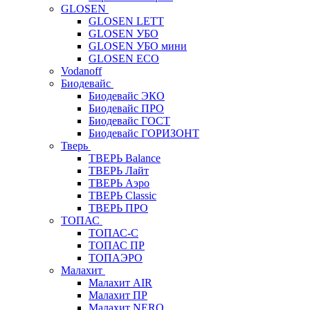
GLOSEN
GLOSEN LETT
GLOSEN УБО
GLOSEN УБО мини
GLOSEN ECO
Vodanoff
Биодевайс
Биодевайс ЭКО
Биодевайс ПРО
Биодевайс ГОСТ
Биодевайс ГОРИЗОНТ
Тверь
ТВЕРЬ Balance
ТВЕРЬ Лайт
ТВЕРЬ Аэро
ТВЕРЬ Classic
ТВЕРЬ ПРО
ТОПАС
ТОПАС-С
ТОПАС ПР
ТОПАЭРО
Малахит
Малахит AIR
Малахит ПР
Малахит NERO