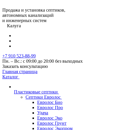
Продажа и установка септиков,
автономных канализаций
и инженерных систем
Калуга
+7 910 523-88-99
Пн. – Вс.: с 09:00 до 20:00 без выходных
Заказать консультацию
Главная страница
Каталог
Пластиковые септики
Септики Евролос
Евролос Био
Евролос Про
Удача
Евролос Эко
Евролос Грунт
Евролос Экопром