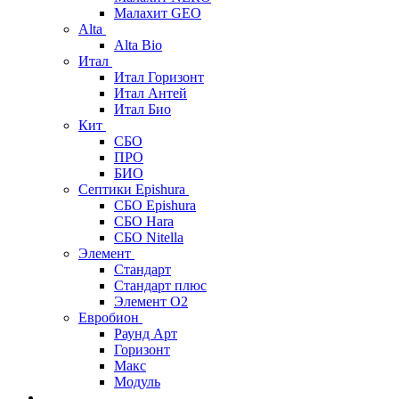
Малахит GEO
Alta
Alta Bio
Итал
Итал Горизонт
Итал Антей
Итал Био
Кит
СБО
ПРО
БИО
Септики Epishura
СБО Epishura
СБО Hara
СБО Nitella
Элемент
Стандарт
Стандарт плюс
Элемент О2
Евробион
Раунд Арт
Горизонт
Макс
Модуль