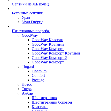
Септики из ЖБ колец
Бетонные септики
Урал
Урал Гибрид
Пластиковые погреба
GoodWay
GoodWay Классик
GoodWay Круглый
GoodWay Комфорт
GoodWay Комфорт Круглый
GoodWay Комфорт 2
GoodWay Комфорт+
Tingard
Optimum
Comfort
Prestige
Лотос
Тверь
Амбар
Шестигранник
Шестигранник боковой
Классика