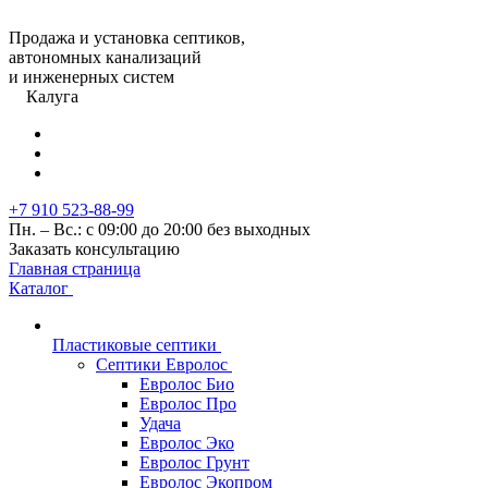
Продажа и установка септиков,
автономных канализаций
и инженерных систем
Калуга
+7 910 523-88-99
Пн. – Вс.: с 09:00 до 20:00 без выходных
Заказать консультацию
Главная страница
Каталог
Пластиковые септики
Септики Евролос
Евролос Био
Евролос Про
Удача
Евролос Эко
Евролос Грунт
Евролос Экопром