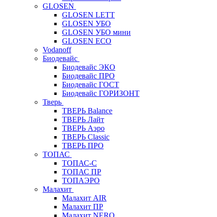
GLOSEN
GLOSEN LETT
GLOSEN УБО
GLOSEN УБО мини
GLOSEN ECO
Vodanoff
Биодевайс
Биодевайс ЭКО
Биодевайс ПРО
Биодевайс ГОСТ
Биодевайс ГОРИЗОНТ
Тверь
ТВЕРЬ Balance
ТВЕРЬ Лайт
ТВЕРЬ Аэро
ТВЕРЬ Classic
ТВЕРЬ ПРО
ТОПАС
ТОПАС-С
ТОПАС ПР
ТОПАЭРО
Малахит
Малахит AIR
Малахит ПР
Малахит NERO