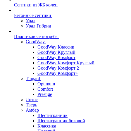
Септики из ЖБ колец
Бетонные септики
Урал
Урал Гибрид
Пластиковые погреба
GoodWay
GoodWay Классик
GoodWay Круглый
GoodWay Комфорт
GoodWay Комфорт Круглый
GoodWay Комфорт 2
GoodWay Комфорт+
Tingard
Optimum
Comfort
Prestige
Лотос
Тверь
Амбар
Шестигранник
Шестигранник боковой
Классика