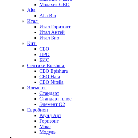
Малахит GEO
Alta
Alta Bio
Итал
Итал Горизонт
Итал Антей
Итал Био
Кит
СБО
ПРО
БИО
Септики Epishura
СБО Epishura
СБО Hara
СБО Nitella
Элемент
Стандарт
Стандарт плюс
Элемент О2
Евробион
Раунд Арт
Горизонт
Макс
Модуль