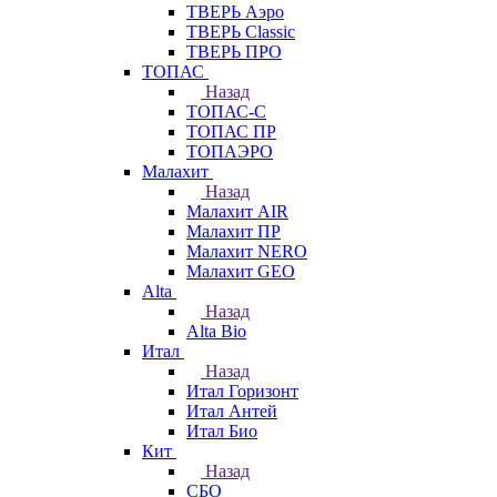
ТВЕРЬ Аэро
ТВЕРЬ Classic
ТВЕРЬ ПРО
ТОПАС
Назад
ТОПАС-С
ТОПАС ПР
ТОПАЭРО
Малахит
Назад
Малахит AIR
Малахит ПР
Малахит NERO
Малахит GEO
Alta
Назад
Alta Bio
Итал
Назад
Итал Горизонт
Итал Антей
Итал Био
Кит
Назад
СБО