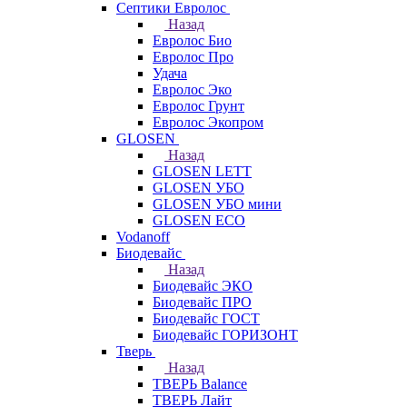
Септики Евролос
Назад
Евролос Био
Евролос Про
Удача
Евролос Эко
Евролос Грунт
Евролос Экопром
GLOSEN
Назад
GLOSEN LETT
GLOSEN УБО
GLOSEN УБО мини
GLOSEN ECO
Vodanoff
Биодевайс
Назад
Биодевайс ЭКО
Биодевайс ПРО
Биодевайс ГОСТ
Биодевайс ГОРИЗОНТ
Тверь
Назад
ТВЕРЬ Balance
ТВЕРЬ Лайт