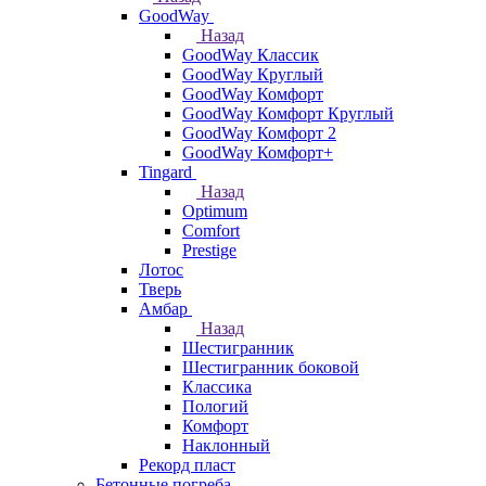
GoodWay
Назад
GoodWay Классик
GoodWay Круглый
GoodWay Комфорт
GoodWay Комфорт Круглый
GoodWay Комфорт 2
GoodWay Комфорт+
Tingard
Назад
Optimum
Comfort
Prestige
Лотос
Тверь
Амбар
Назад
Шестигранник
Шестигранник боковой
Классика
Пологий
Комфорт
Наклонный
Рекорд пласт
Бетонные погреба