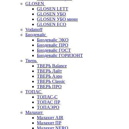
GLOSEN
GLOSEN LETT
GLOSEN УБО
GLOSEN УБО мини
GLOSEN ECO
Vodanoff
Биодевайс
Биодевайс ЭКО
Биодевайс ПРО
Биодевайс ГОСТ
Биодевайс ГОРИЗОНТ
Тверь
ТВЕРЬ Balance
ТВЕРЬ Лайт
ТВЕРЬ Аэро
ТВЕРЬ Classic
ТВЕРЬ ПРО
ТОПАС
ТОПАС-С
ТОПАС ПР
ТОПАЭРО
Малахит
Малахит AIR
Малахит ПР
Малахит NERO