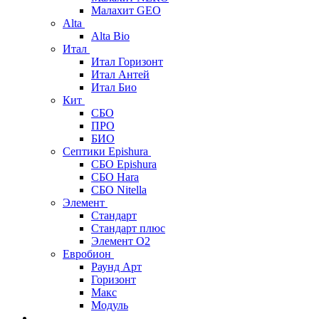
Малахит GEO
Alta
Alta Bio
Итал
Итал Горизонт
Итал Антей
Итал Био
Кит
СБО
ПРО
БИО
Септики Epishura
СБО Epishura
СБО Hara
СБО Nitella
Элемент
Стандарт
Стандарт плюс
Элемент О2
Евробион
Раунд Арт
Горизонт
Макс
Модуль