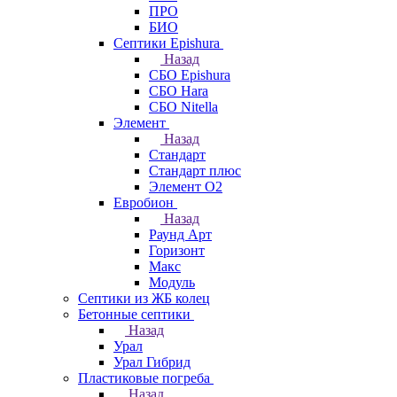
ПРО
БИО
Септики Epishura
Назад
СБО Epishura
СБО Hara
СБО Nitella
Элемент
Назад
Стандарт
Стандарт плюс
Элемент О2
Евробион
Назад
Раунд Арт
Горизонт
Макс
Модуль
Септики из ЖБ колец
Бетонные септики
Назад
Урал
Урал Гибрид
Пластиковые погреба
Назад