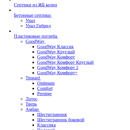
Септики из ЖБ колец
Бетонные септики
Урал
Урал Гибрид
Пластиковые погреба
GoodWay
GoodWay Классик
GoodWay Круглый
GoodWay Комфорт
GoodWay Комфорт Круглый
GoodWay Комфорт 2
GoodWay Комфорт+
Tingard
Optimum
Comfort
Prestige
Лотос
Тверь
Амбар
Шестигранник
Шестигранник боковой
Классика