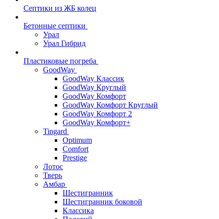
Септики из ЖБ колец
Бетонные септики
Урал
Урал Гибрид
Пластиковые погреба
GoodWay
GoodWay Классик
GoodWay Круглый
GoodWay Комфорт
GoodWay Комфорт Круглый
GoodWay Комфорт 2
GoodWay Комфорт+
Tingard
Optimum
Comfort
Prestige
Лотос
Тверь
Амбар
Шестигранник
Шестигранник боковой
Классика