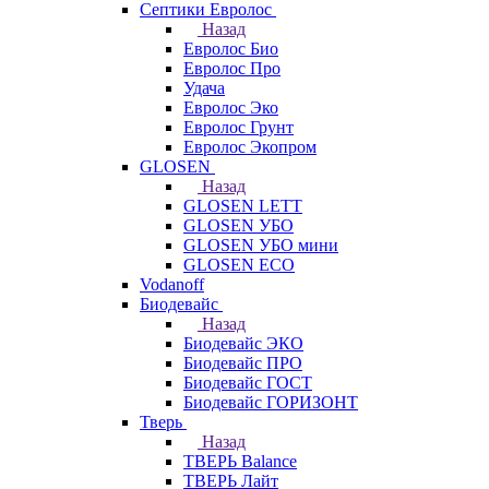
Септики Евролос
Назад
Евролос Био
Евролос Про
Удача
Евролос Эко
Евролос Грунт
Евролос Экопром
GLOSEN
Назад
GLOSEN LETT
GLOSEN УБО
GLOSEN УБО мини
GLOSEN ECO
Vodanoff
Биодевайс
Назад
Биодевайс ЭКО
Биодевайс ПРО
Биодевайс ГОСТ
Биодевайс ГОРИЗОНТ
Тверь
Назад
ТВЕРЬ Balance
ТВЕРЬ Лайт