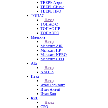
ТВЕРЬ Аэро
ТВЕРЬ Classic
ТВЕРЬ ПРО
ТОПАС
Назад
ТОПАС-С
ТОПАС ПР
ТОПАЭРО
Малахит
Назад
Малахит AIR
Малахит ПР
Малахит NERO
Малахит GEO
Alta
Назад
Alta Bio
Итал
Назад
Итал Горизонт
Итал Антей
Итал Био
Кит
Назад
СБО