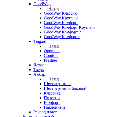
GoodWay
Назад
GoodWay Классик
GoodWay Круглый
GoodWay Комфорт
GoodWay Комфорт Круглый
GoodWay Комфорт 2
GoodWay Комфорт+
Tingard
Назад
Optimum
Comfort
Prestige
Лотос
Тверь
Амбар
Назад
Шестигранник
Шестигранник боковой
Классика
Пологий
Комфорт
Наклонный
Рекорд пласт
Бетонные погреба