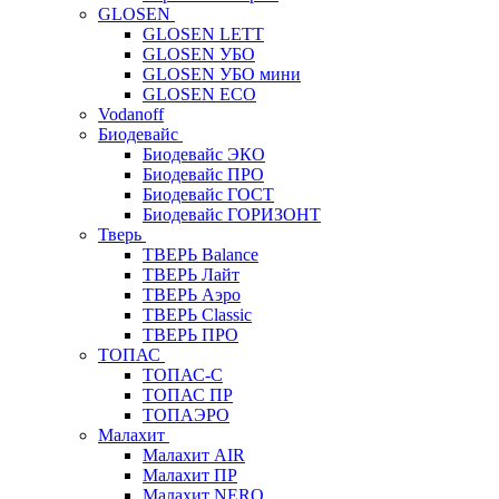
GLOSEN
GLOSEN LETT
GLOSEN УБО
GLOSEN УБО мини
GLOSEN ECO
Vodanoff
Биодевайс
Биодевайс ЭКО
Биодевайс ПРО
Биодевайс ГОСТ
Биодевайс ГОРИЗОНТ
Тверь
ТВЕРЬ Balance
ТВЕРЬ Лайт
ТВЕРЬ Аэро
ТВЕРЬ Classic
ТВЕРЬ ПРО
ТОПАС
ТОПАС-С
ТОПАС ПР
ТОПАЭРО
Малахит
Малахит AIR
Малахит ПР
Малахит NERO