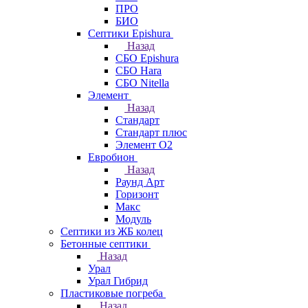
ПРО
БИО
Септики Epishura
Назад
СБО Epishura
СБО Hara
СБО Nitella
Элемент
Назад
Стандарт
Стандарт плюс
Элемент О2
Евробион
Назад
Раунд Арт
Горизонт
Макс
Модуль
Септики из ЖБ колец
Бетонные септики
Назад
Урал
Урал Гибрид
Пластиковые погреба
Назад