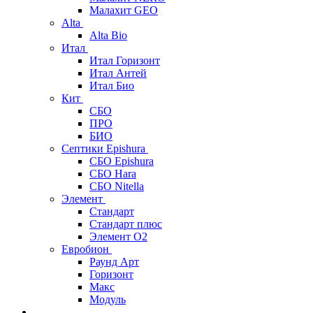
Малахит GEO
Alta
Alta Bio
Итал
Итал Горизонт
Итал Антей
Итал Био
Кит
СБО
ПРО
БИО
Септики Epishura
СБО Epishura
СБО Hara
СБО Nitella
Элемент
Стандарт
Стандарт плюс
Элемент О2
Евробион
Раунд Арт
Горизонт
Макс
Модуль