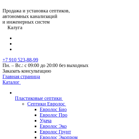
Продажа и установка септиков,
автономных канализаций
и инженерных систем
Калуга
+7 910 523-88-99
Пн. – Вс.: с 09:00 до 20:00 без выходных
Заказать консультацию
Главная страница
Каталог
Пластиковые септики
Септики Евролос
Евролос Био
Евролос Про
Удача
Евролос Эко
Евролос Грунт
Евролос Экопром