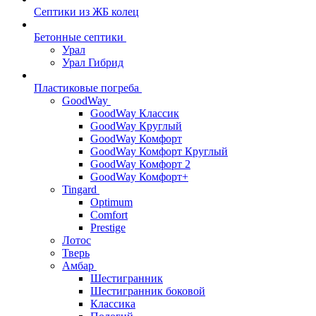
Септики из ЖБ колец
Бетонные септики
Урал
Урал Гибрид
Пластиковые погреба
GoodWay
GoodWay Классик
GoodWay Круглый
GoodWay Комфорт
GoodWay Комфорт Круглый
GoodWay Комфорт 2
GoodWay Комфорт+
Tingard
Optimum
Comfort
Prestige
Лотос
Тверь
Амбар
Шестигранник
Шестигранник боковой
Классика