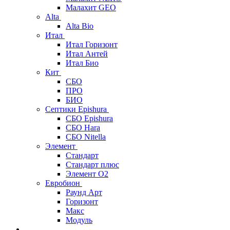
Малахит GEO
Alta
Alta Bio
Итал
Итал Горизонт
Итал Антей
Итал Био
Кит
СБО
ПРО
БИО
Септики Epishura
СБО Epishura
СБО Hara
СБО Nitella
Элемент
Стандарт
Стандарт плюс
Элемент О2
Евробион
Раунд Арт
Горизонт
Макс
Модуль