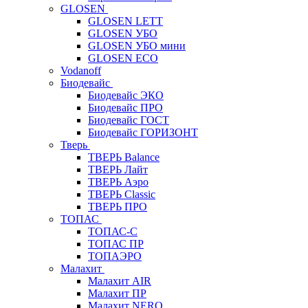
GLOSEN
GLOSEN LETT
GLOSEN УБО
GLOSEN УБО мини
GLOSEN ECO
Vodanoff
Биодевайс
Биодевайс ЭКО
Биодевайс ПРО
Биодевайс ГОСТ
Биодевайс ГОРИЗОНТ
Тверь
ТВЕРЬ Balance
ТВЕРЬ Лайт
ТВЕРЬ Аэро
ТВЕРЬ Classic
ТВЕРЬ ПРО
ТОПАС
ТОПАС-С
ТОПАС ПР
ТОПАЭРО
Малахит
Малахит AIR
Малахит ПР
Малахит NERO