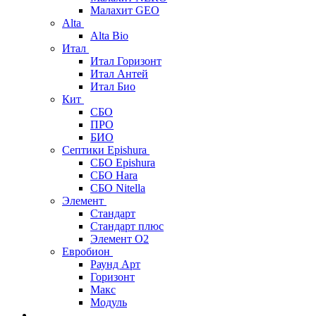
Малахит GEO
Alta
Alta Bio
Итал
Итал Горизонт
Итал Антей
Итал Био
Кит
СБО
ПРО
БИО
Септики Epishura
СБО Epishura
СБО Hara
СБО Nitella
Элемент
Стандарт
Стандарт плюс
Элемент О2
Евробион
Раунд Арт
Горизонт
Макс
Модуль