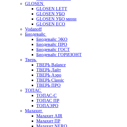
GLOSEN
GLOSEN LETT
GLOSEN УБО
GLOSEN УБО мини
GLOSEN ECO
Vodanoff
Биодевайс
Биодевайс ЭКО
Биодевайс ПРО
Биодевайс ГОСТ
Биодевайс ГОРИЗОНТ
Тверь
ТВЕРЬ Balance
ТВЕРЬ Лайт
ТВЕРЬ Аэро
ТВЕРЬ Classic
ТВЕРЬ ПРО
ТОПАС
ТОПАС-С
ТОПАС ПР
ТОПАЭРО
Малахит
Малахит AIR
Малахит ПР
Малахит NERO