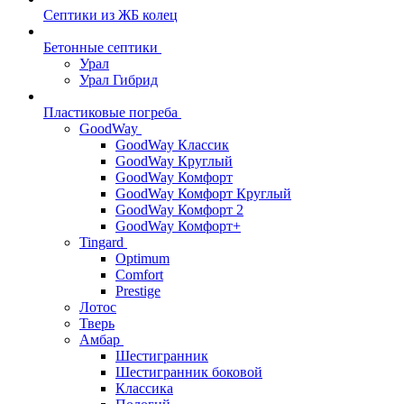
Септики из ЖБ колец
Бетонные септики
Урал
Урал Гибрид
Пластиковые погреба
GoodWay
GoodWay Классик
GoodWay Круглый
GoodWay Комфорт
GoodWay Комфорт Круглый
GoodWay Комфорт 2
GoodWay Комфорт+
Tingard
Optimum
Comfort
Prestige
Лотос
Тверь
Амбар
Шестигранник
Шестигранник боковой
Классика