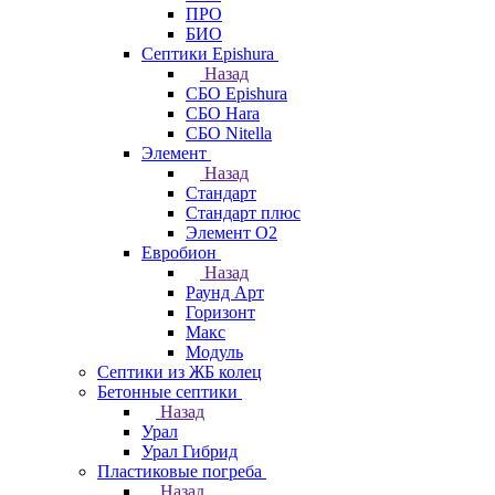
ПРО
БИО
Септики Epishura
Назад
СБО Epishura
СБО Hara
СБО Nitella
Элемент
Назад
Стандарт
Стандарт плюс
Элемент О2
Евробион
Назад
Раунд Арт
Горизонт
Макс
Модуль
Септики из ЖБ колец
Бетонные септики
Назад
Урал
Урал Гибрид
Пластиковые погреба
Назад