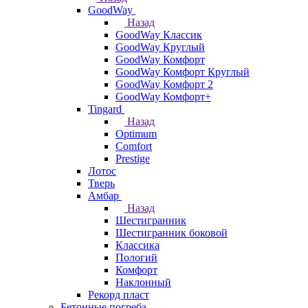
GoodWay
Назад
GoodWay Классик
GoodWay Круглый
GoodWay Комфорт
GoodWay Комфорт Круглый
GoodWay Комфорт 2
GoodWay Комфорт+
Tingard
Назад
Optimum
Comfort
Prestige
Лотос
Тверь
Амбар
Назад
Шестигранник
Шестигранник боковой
Классика
Пологий
Комфорт
Наклонный
Рекорд пласт
Бетонные погреба