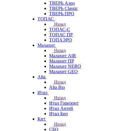
ТВЕРЬ Аэро
ТВЕРЬ Classic
ТВЕРЬ ПРО
ТОПАС
Назад
ТОПАС-С
ТОПАС ПР
ТОПАЭРО
Малахит
Назад
Малахит AIR
Малахит ПР
Малахит NERO
Малахит GEO
Alta
Назад
Alta Bio
Итал
Назад
Итал Горизонт
Итал Антей
Итал Био
Кит
Назад
СБО