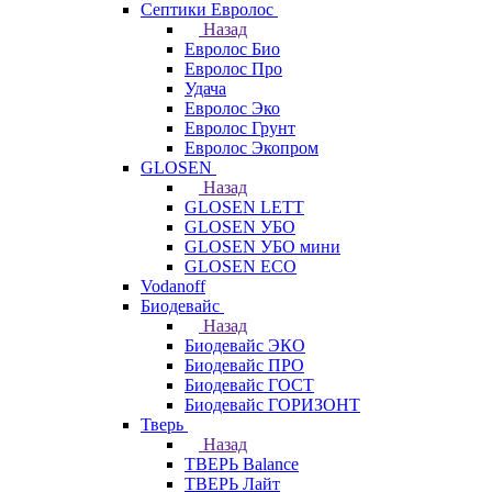
Септики Евролос
Назад
Евролос Био
Евролос Про
Удача
Евролос Эко
Евролос Грунт
Евролос Экопром
GLOSEN
Назад
GLOSEN LETT
GLOSEN УБО
GLOSEN УБО мини
GLOSEN ECO
Vodanoff
Биодевайс
Назад
Биодевайс ЭКО
Биодевайс ПРО
Биодевайс ГОСТ
Биодевайс ГОРИЗОНТ
Тверь
Назад
ТВЕРЬ Balance
ТВЕРЬ Лайт