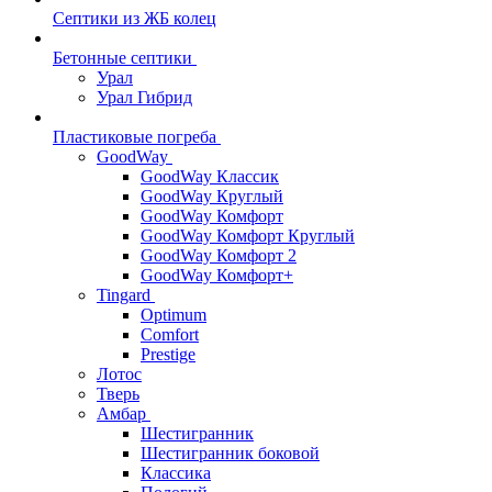
Септики из ЖБ колец
Бетонные септики
Урал
Урал Гибрид
Пластиковые погреба
GoodWay
GoodWay Классик
GoodWay Круглый
GoodWay Комфорт
GoodWay Комфорт Круглый
GoodWay Комфорт 2
GoodWay Комфорт+
Tingard
Optimum
Comfort
Prestige
Лотос
Тверь
Амбар
Шестигранник
Шестигранник боковой
Классика