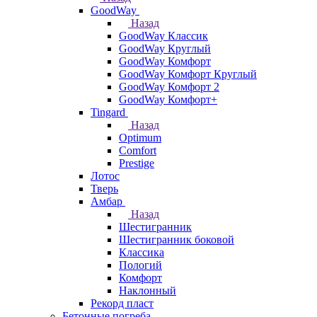
GoodWay
Назад
GoodWay Классик
GoodWay Круглый
GoodWay Комфорт
GoodWay Комфорт Круглый
GoodWay Комфорт 2
GoodWay Комфорт+
Tingard
Назад
Optimum
Comfort
Prestige
Лотос
Тверь
Амбар
Назад
Шестигранник
Шестигранник боковой
Классика
Пологий
Комфорт
Наклонный
Рекорд пласт
Бетонные погреба