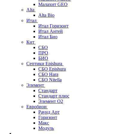
Малахит GEO
Alta
Alta Bio
Итал
Итал Горизонт
Итал Антей
Итал Био
Кит
СБО
ПРО
БИО
Септики Epishura
СБО Epishura
СБО Hara
СБО Nitella
Элемент
Стандарт
Стандарт плюс
Элемент О2
Евробион
Раунд Арт
Горизонт
Макс
Модуль