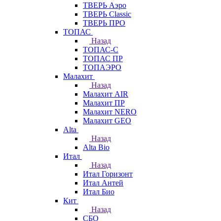
ТВЕРЬ Аэро
ТВЕРЬ Classic
ТВЕРЬ ПРО
ТОПАС
Назад
ТОПАС-С
ТОПАС ПР
ТОПАЭРО
Малахит
Назад
Малахит AIR
Малахит ПР
Малахит NERO
Малахит GEO
Alta
Назад
Alta Bio
Итал
Назад
Итал Горизонт
Итал Антей
Итал Био
Кит
Назад
СБО