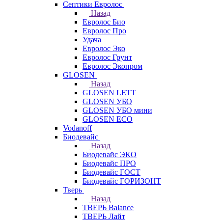
Септики Евролос
Назад
Евролос Био
Евролос Про
Удача
Евролос Эко
Евролос Грунт
Евролос Экопром
GLOSEN
Назад
GLOSEN LETT
GLOSEN УБО
GLOSEN УБО мини
GLOSEN ECO
Vodanoff
Биодевайс
Назад
Биодевайс ЭКО
Биодевайс ПРО
Биодевайс ГОСТ
Биодевайс ГОРИЗОНТ
Тверь
Назад
ТВЕРЬ Balance
ТВЕРЬ Лайт