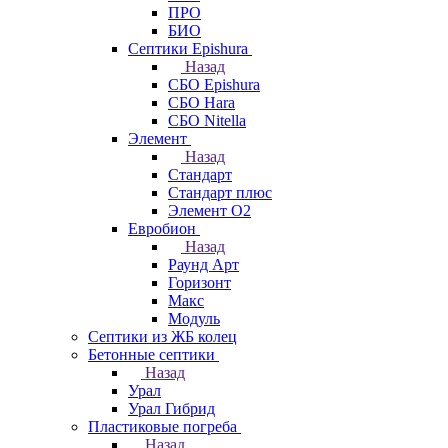
ПРО
БИО
Септики Epishura
Назад
СБО Epishura
СБО Hara
СБО Nitella
Элемент
Назад
Стандарт
Стандарт плюс
Элемент О2
Евробион
Назад
Раунд Арт
Горизонт
Макс
Модуль
Септики из ЖБ колец
Бетонные септики
Назад
Урал
Урал Гибрид
Пластиковые погреба
Назад