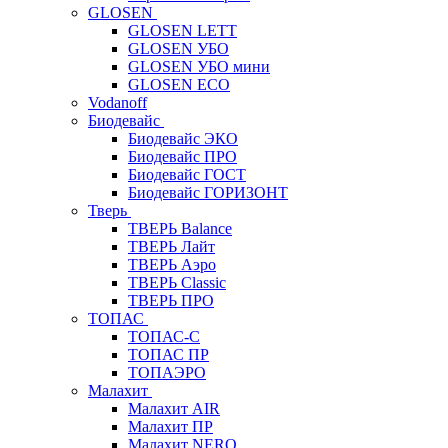
GLOSEN
GLOSEN LETT
GLOSEN УБО
GLOSEN УБО мини
GLOSEN ECO
Vodanoff
Биодевайс
Биодевайс ЭКО
Биодевайс ПРО
Биодевайс ГОСТ
Биодевайс ГОРИЗОНТ
Тверь
ТВЕРЬ Balance
ТВЕРЬ Лайт
ТВЕРЬ Аэро
ТВЕРЬ Classic
ТВЕРЬ ПРО
ТОПАС
ТОПАС-С
ТОПАС ПР
ТОПАЭРО
Малахит
Малахит AIR
Малахит ПР
Малахит NERO