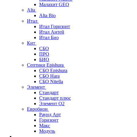
Малахит GEO
Alta
Alta Bio
Итал
Итал Горизонт
Итал Антей
Итал Био
Кит
СБО
ПРО
БИО
Септики Epishura
СБО Epishura
СБО Hara
СБО Nitella
Элемент
Стандарт
Стандарт плюс
Элемент О2
Евробион
Раунд Арт
Горизонт
Макс
Модуль