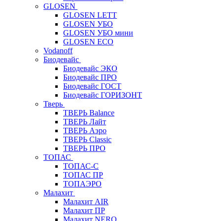
GLOSEN
GLOSEN LETT
GLOSEN УБО
GLOSEN УБО мини
GLOSEN ECO
Vodanoff
Биодевайс
Биодевайс ЭКО
Биодевайс ПРО
Биодевайс ГОСТ
Биодевайс ГОРИЗОНТ
Тверь
ТВЕРЬ Balance
ТВЕРЬ Лайт
ТВЕРЬ Аэро
ТВЕРЬ Classic
ТВЕРЬ ПРО
ТОПАС
ТОПАС-С
ТОПАС ПР
ТОПАЭРО
Малахит
Малахит AIR
Малахит ПР
Малахит NERO