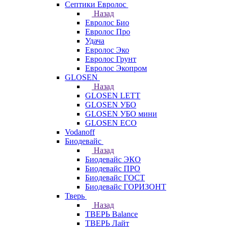
Септики Евролос
Назад
Евролос Био
Евролос Про
Удача
Евролос Эко
Евролос Грунт
Евролос Экопром
GLOSEN
Назад
GLOSEN LETT
GLOSEN УБО
GLOSEN УБО мини
GLOSEN ECO
Vodanoff
Биодевайс
Назад
Биодевайс ЭКО
Биодевайс ПРО
Биодевайс ГОСТ
Биодевайс ГОРИЗОНТ
Тверь
Назад
ТВЕРЬ Balance
ТВЕРЬ Лайт