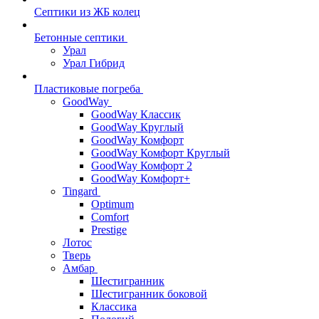
Септики из ЖБ колец
Бетонные септики
Урал
Урал Гибрид
Пластиковые погреба
GoodWay
GoodWay Классик
GoodWay Круглый
GoodWay Комфорт
GoodWay Комфорт Круглый
GoodWay Комфорт 2
GoodWay Комфорт+
Tingard
Optimum
Comfort
Prestige
Лотос
Тверь
Амбар
Шестигранник
Шестигранник боковой
Классика