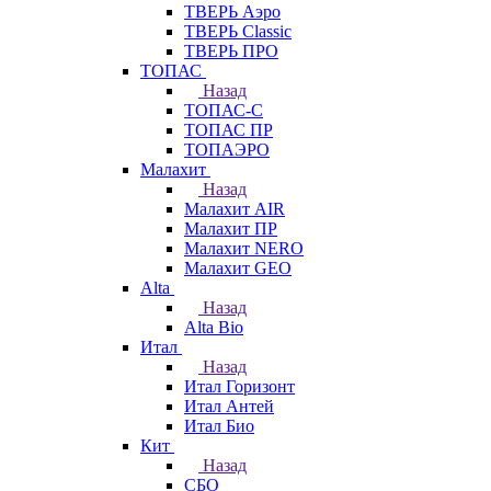
ТВЕРЬ Аэро
ТВЕРЬ Classic
ТВЕРЬ ПРО
ТОПАС
Назад
ТОПАС-С
ТОПАС ПР
ТОПАЭРО
Малахит
Назад
Малахит AIR
Малахит ПР
Малахит NERO
Малахит GEO
Alta
Назад
Alta Bio
Итал
Назад
Итал Горизонт
Итал Антей
Итал Био
Кит
Назад
СБО