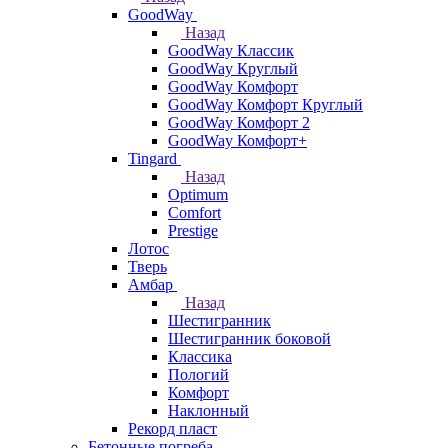
GoodWay
Назад
GoodWay Классик
GoodWay Круглый
GoodWay Комфорт
GoodWay Комфорт Круглый
GoodWay Комфорт 2
GoodWay Комфорт+
Tingard
Назад
Optimum
Comfort
Prestige
Лотос
Тверь
Амбар
Назад
Шестигранник
Шестигранник боковой
Классика
Пологий
Комфорт
Наклонный
Рекорд пласт
Бетонные погреба