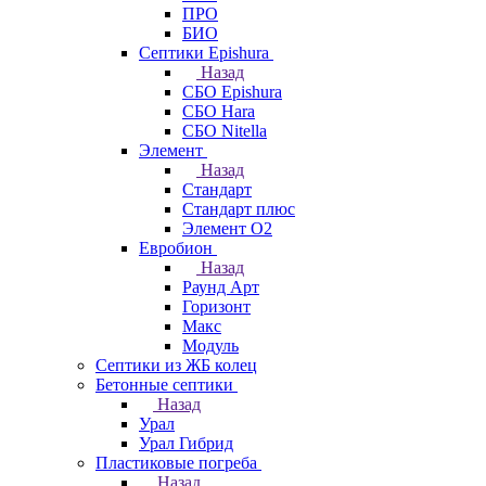
ПРО
БИО
Септики Epishura
Назад
СБО Epishura
СБО Hara
СБО Nitella
Элемент
Назад
Стандарт
Стандарт плюс
Элемент О2
Евробион
Назад
Раунд Арт
Горизонт
Макс
Модуль
Септики из ЖБ колец
Бетонные септики
Назад
Урал
Урал Гибрид
Пластиковые погреба
Назад