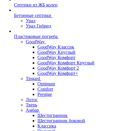
Септики из ЖБ колец
Бетонные септики
Урал
Урал Гибрид
Пластиковые погреба
GoodWay
GoodWay Классик
GoodWay Круглый
GoodWay Комфорт
GoodWay Комфорт Круглый
GoodWay Комфорт 2
GoodWay Комфорт+
Tingard
Optimum
Comfort
Prestige
Лотос
Тверь
Амбар
Шестигранник
Шестигранник боковой
Классика