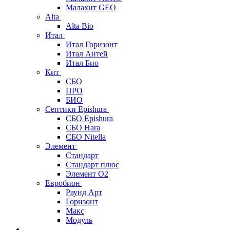
Малахит GEO
Alta
Alta Bio
Итал
Итал Горизонт
Итал Антей
Итал Био
Кит
СБО
ПРО
БИО
Септики Epishura
СБО Epishura
СБО Hara
СБО Nitella
Элемент
Стандарт
Стандарт плюс
Элемент О2
Евробион
Раунд Арт
Горизонт
Макс
Модуль