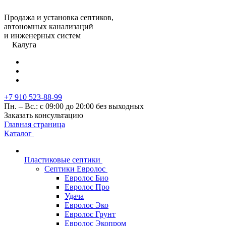
Продажа и установка септиков,
автономных канализаций
и инженерных систем
Калуга
+7 910 523-88-99
Пн. – Вс.: с 09:00 до 20:00 без выходных
Заказать консультацию
Главная страница
Каталог
Пластиковые септики
Септики Евролос
Евролос Био
Евролос Про
Удача
Евролос Эко
Евролос Грунт
Евролос Экопром