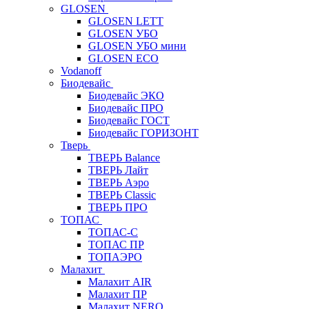
GLOSEN
GLOSEN LETT
GLOSEN УБО
GLOSEN УБО мини
GLOSEN ECO
Vodanoff
Биодевайс
Биодевайс ЭКО
Биодевайс ПРО
Биодевайс ГОСТ
Биодевайс ГОРИЗОНТ
Тверь
ТВЕРЬ Balance
ТВЕРЬ Лайт
ТВЕРЬ Аэро
ТВЕРЬ Classic
ТВЕРЬ ПРО
ТОПАС
ТОПАС-С
ТОПАС ПР
ТОПАЭРО
Малахит
Малахит AIR
Малахит ПР
Малахит NERO